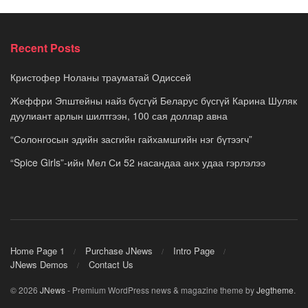
Recent Posts
Кристофер Ноланы трауматай Одиссей
Жеффри Эпштейны найз бүсгүй Беларус бүсгүй Карина Шуляк
дуулиант арлын шилтгээн, 100 сая доллар авна
“Солонгосын эдийн засгийн гайхамшгийн нэг бүтээгч”
“Spice Girls”-ийн Мел Си 52 насандаа анх удаа гэрлэлээ
Home Page 1
Purchase JNews
Intro Page
JNews Demos
Contact Us
© 2026
JNews
- Premium WordPress news & magazine theme by
Jegtheme
.