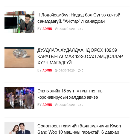
Ч.Лодойсамбуу: Надад бол Сүнээ өвчтэй
санагдаагүй. “Айхтар” л санагдсан
BY
ADMIN
09/30/2020
0
ДУУДЛАГА ХУДАЛДААНД ОРОХ 102.39
КАРАТЫН АЛМАЗ 12-30 САЯ АМ.ДОЛЛАР
ХҮРЧ МАГАДГҮЙ
BY
ADMIN
09/30/2020
0
Энэтхэгийн 15 хүн тутмын нэг нь
коронавирусын халдвар авчээ
BY
ADMIN
09/30/2020
0
Солонгосын хамгийн баян жүжигчин Kwon
Sang Woo 10 машины гаражтай, 6 давхар