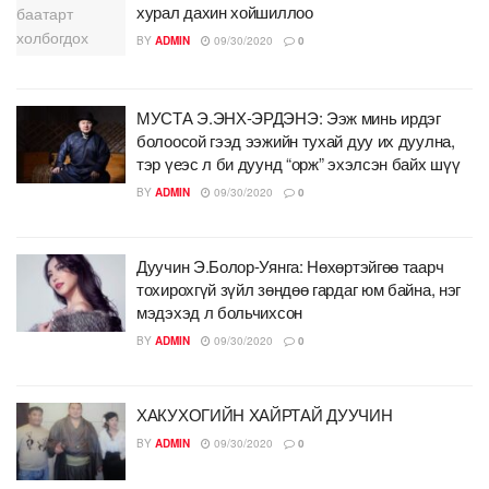
хурал дахин хойшиллоо
BY
ADMIN
09/30/2020
0
МУСТА Э.ЭНХ-ЭРДЭНЭ: Ээж минь ирдэг
болоосой гээд ээжийн тухай дуу их дуулна,
тэр үеэс л би дуунд “орж” эхэлсэн байх шүү
BY
ADMIN
09/30/2020
0
Дуучин Э.Болор-Уянга: Нөхөртэйгөө таарч
тохирохгүй зүйл зөндөө гардаг юм байна, нэг
мэдэхэд л больчихсон
BY
ADMIN
09/30/2020
0
ХАКУХОГИЙН ХАЙРТАЙ ДУУЧИН
BY
ADMIN
09/30/2020
0