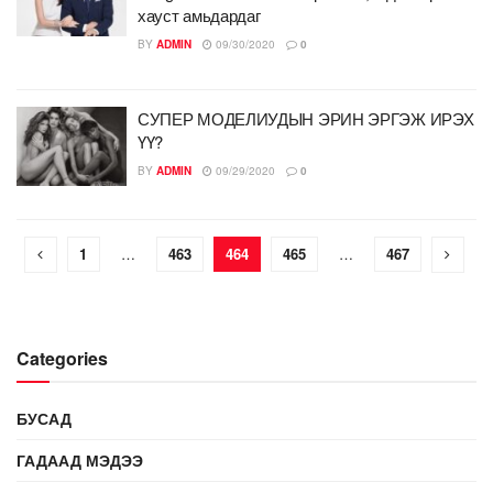
хауст амьдардаг
BY
ADMIN
09/30/2020
0
СУПЕР МОДЕЛИУДЫН ЭРИН ЭРГЭЖ ИРЭХ
ҮҮ?
BY
ADMIN
09/29/2020
0
1
…
463
464
465
…
467
Categories
БУСАД
ГАДААД МЭДЭЭ