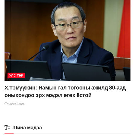
УЛС ТӨР
Х.Тэмүүжин: Намын гал тогооны ажилд 80-аад
оныхондоо эрх мэдэл өгөх ёстой
05/06/2026
Шинэ мэдээ