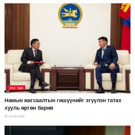
УЛС ТӨР
Намын жагсаалтын гишүүнийг эгүүлэн татах
хууль өргөн барив
05/06/2026