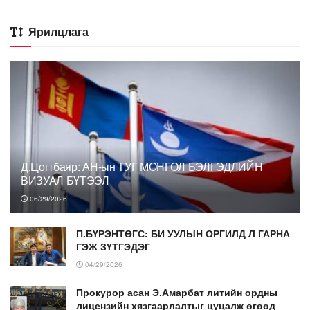
Ярилцлага
Д.Цогтбаяр: АН-ын ТУГ МОНГОЛ БЭЛГЭДЛИЙН
ВИЗУАЛ БҮТЭЭЛ
06/29/2026
П.БҮРЭНТӨГС: БИ УУЛЫН ОРГИЛД Л ГАРНА
ГЭЖ ЗҮТГЭДЭГ
04/29/2026
Прокурор асан Э.Амарбат литийн ордны
лицензийн хязгаарлалтыг цуцалж өгөөд