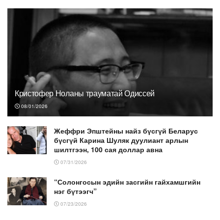
Кристофер Ноланы трауматай Одиссей
08/01/2026
Жеффри Эпштейны найз бүсгүй Беларус
бүсгүй Карина Шуляк дуулиант арлын
шилтгээн, 100 сая доллар авна
07/31/2026
“Солонгосын эдийн засгийн гайхамшгийн
нэг бүтээгч”
07/23/2026