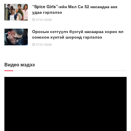
“Spice Girls”-ийн Мел Си 52 насандаа анх
удаа гэрлэлээ
07/21/2026
Оросын сэтгүүлч бүсгүй насаараа хорих ял
сонссон хүнтэй шоронд гэрлэлээ
07/21/2026
Видео мэдээ