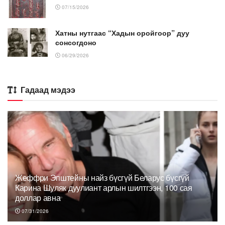
07/15/2026
Хатны нутгаас “Хадын оройгоор” дуу
сонсогдоно
06/29/2026
Гадаад мэдээ
Жеффри Эпштейны найз бүсгүй Беларус бүсгүй
Карина Шуляк дуулиант арлын шилтгээн, 100 сая
доллар авна
07/31/2026