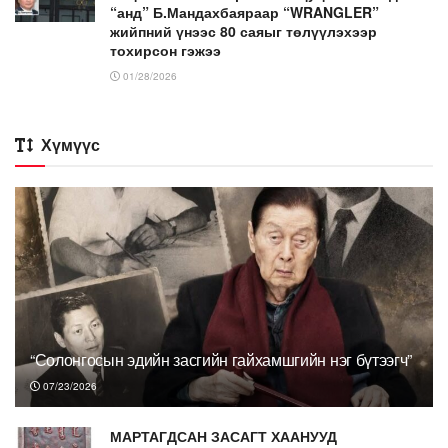
“анд” Б.Мандахбаяраар “WRANGLER”
жийпний үнээс 80 саяыг төлүүлэхээр
тохирсон гэжээ
01/28/2026
Хүмүүс
“Солонгосын эдийн засгийн гайхамшгийн нэг бүтээгч”
07/23/2026
МАРТАГДСАН ЗАСАГТ ХААНУУД