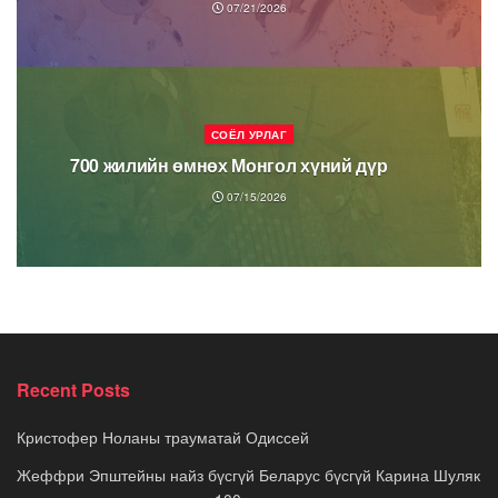
07/21/2026
СОЁЛ УРЛАГ
700 жилийн өмнөх Монгол хүний дүр
07/15/2026
Recent Posts
Кристофер Ноланы трауматай Одиссей
Жеффри Эпштейны найз бүсгүй Беларус бүсгүй Карина Шуляк