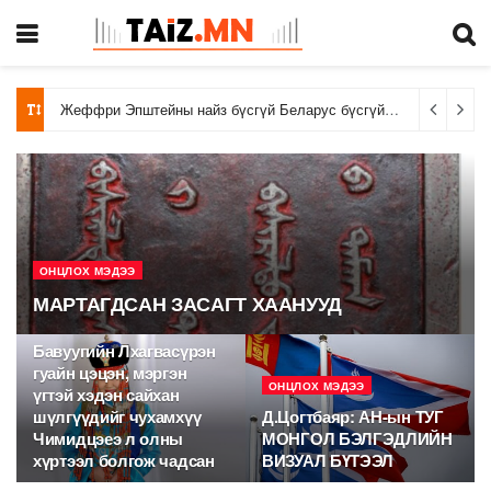
Жеффри Эпштейны найз бүсгүй Беларус бүсгүй Карина Шуляк дуулиант арлын шилтгээн, 100 сая доллар авна
ОНЦЛОХ МЭДЭЭ
МАРТАГДСАН ЗАСАГТ ХААНУУД
ОНЦЛОХ МЭДЭЭ
Бавуугийн Лхагвасүрэн
гуайн цэцэн, мэргэн
ОНЦЛОХ МЭДЭЭ
үгтэй хэдэн сайхан
шүлгүүдийг чухамхүү
Д.Цогтбаяр: АН-ын ТУГ
Чимидцэеэ л олны
МОНГОЛ БЭЛГЭДЛИЙН
хүртээл болгож чадсан
ВИЗУАЛ БҮТЭЭЛ