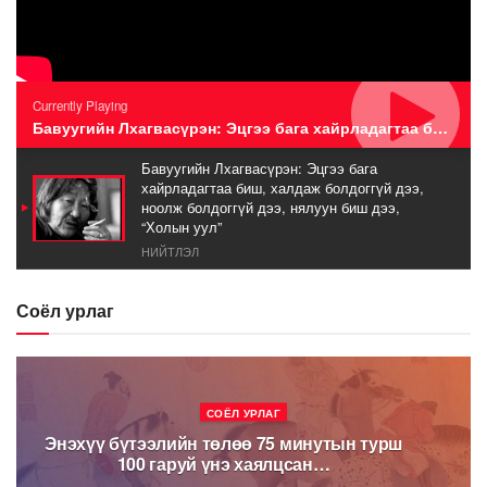
Currently Playing
Бавуугийн Лхагвасүрэн: Эцгээ бага хайрладагтаа биш, халдаж болдоггүй дээ, ноолж болдоггүй дээ, нялуун биш дээ, “Холын уул”
Бавуугийн Лхагвасүрэн: Эцгээ бага
хайрладагтаа биш, халдаж болдоггүй дээ,
ноолж болдоггүй дээ, нялуун биш дээ,
“Холын уул”
НИЙТЛЭЛ
Соёл урлаг
СОЁЛ УРЛАГ
Энэхүү бүтээлийн төлөө 75 минутын турш
100 гаруй үнэ хаялцсан…