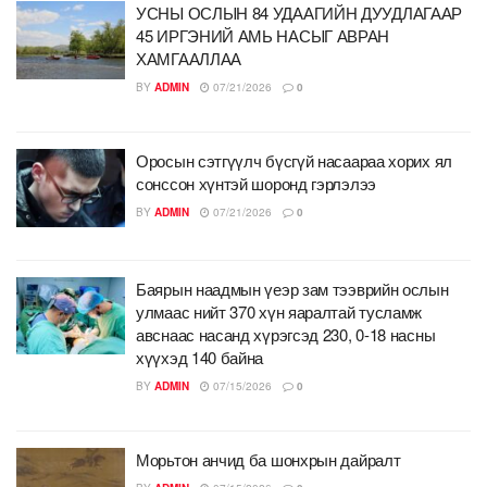
УСНЫ ОСЛЫН 84 УДААГИЙН ДУУДЛАГААР
45 ИРГЭНИЙ АМЬ НАСЫГ АВРАН
ХАМГААЛЛАА
BY
ADMIN
07/21/2026
0
Оросын сэтгүүлч бүсгүй насаараа хорих ял
сонссон хүнтэй шоронд гэрлэлээ
BY
ADMIN
07/21/2026
0
Баярын наадмын үеэр зам тээврийн ослын
улмаас нийт 370 хүн яаралтай тусламж
авснаас насанд хүрэгсэд 230, 0-18 насны
хүүхэд 140 байна
BY
ADMIN
07/15/2026
0
Морьтон анчид ба шонхрын дайралт