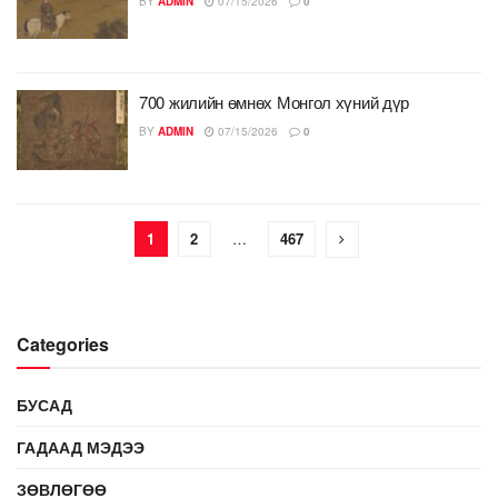
BY
ADMIN
07/15/2026
0
700 жилийн өмнөх Монгол хүний дүр
BY
ADMIN
07/15/2026
0
1
2
…
467
Categories
БУСАД
ГАДААД МЭДЭЭ
ЗӨВЛӨГӨӨ