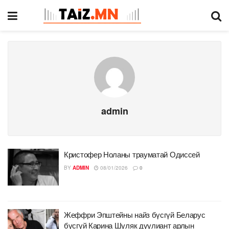
admin
Кристофер Ноланы трауматай Одиссей
BY
ADMIN
08/01/2026
0
Жеффри Эпштейны найз бүсгүй Беларус
бүсгүй Карина Шуляк дуулиант арлын