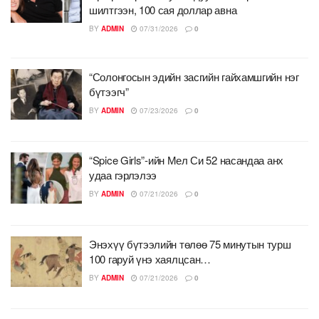
шилтгээн, 100 сая доллар авна
BY
ADMIN
07/31/2026
0
“Солонгосын эдийн засгийн гайхамшгийн нэг
бүтээгч”
BY
ADMIN
07/23/2026
0
“Spice Girls”-ийн Мел Си 52 насандаа анх
удаа гэрлэлээ
BY
ADMIN
07/21/2026
0
Энэхүү бүтээлийн төлөө 75 минутын турш
100 гаруй үнэ хаялцсан…
BY
ADMIN
07/21/2026
0