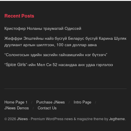
Recent Posts
Кристофер Ноланы трауматай Одиссей
Жеффри Эпштейны найз бүсгүй Беларус бүсгүй Карина Шуляк
дуулиант арлын шилтгээн, 100 сая доллар авна
“Солонгосын эдийн засгийн гайхамшгийн нэг бүтээгч”
“Spice Girls”-ийн Мел Си 52 насандаа анх удаа гэрлэлээ
Home Page 1
Purchase JNews
Intro Page
JNews Demos
Contact Us
© 2026
JNews
- Premium WordPress news & magazine theme by
Jegtheme
.