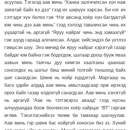
асуулаа. Тэгэхэд аав минь “Ханиа залгичихсан хүн яаж
заяатай байх вэ дээ” гээд их ширүүн харсан. Би нэг их
сэтгэдэг хүн болох гэж “Нэг авсанд хоёр хүн багтдаггүй
юм чинь дээ аав минь” гээд хэлээд тавьчихсан чинь их
уцаартай нь аргагүй “Яруу найраг чинь энд хамаагүй”
гэж шууд гараад алхчихсан. Алдас хийсэндээ би үхтлээ
гэмшсэн шүү. Энэ мөчид би яруу найраг хэрэггүй газар
байдаг юм байна гэж бодогдож, шатаар доош бууж яваа
аавын минь таягны дуу нимгэн хаалганы цаанаас
сонсогдох нь шатыг биш миний толгойг тоншоод байх
шиг санагдсан. Шөнө нь нойр хүрдэггүй. Маргааш нь
бага үдийн алдад аав минь амьсгаадсаар орж ирэхэд
орох байх газар олдохгүй санагдсан. Аав минь хэнэггүй
нь аргагүй “Аав нь тэтгэвэрээ аваад” гээд нусны
алчуурандаа боож боочихсон хоёр хайрцаг “ВТ” гаргаж
өглөө. Тэнэглэснийхээ төлөө би тамхиар шагнуулав.
Аав минь тэр шөнө бас нойргүй хоносон биз ээ. Хүний