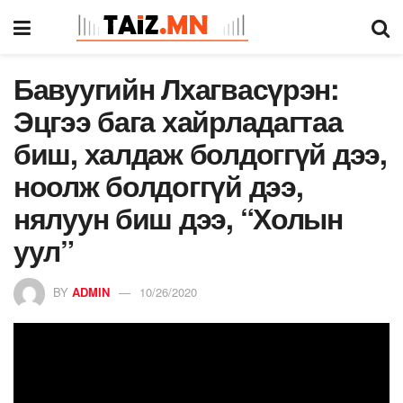
Бавуугийн Лхагвасүрэн:
Эцгээ бага хайрладагтаа
биш, халдаж болдоггүй дээ,
ноолж болдоггүй дээ,
нялуун биш дээ, “Холын
уул”
BY
ADMIN
10/26/2020