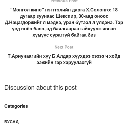
Previous Post
“Монгол кино” нэгтгэлийн дарга Х.Солонго: 18
дугаар зуунаас Шекспир, 30-аад оноос
Д.Нацагдоржийг л мэднэ, уран бүтээл л үлдэнэ. Тэр
үед ноён баян, эд баялгаараа гайхуулж явсан
хүмүүс сураггүй байгаа биз
Next Post
Т.Ариунаагийн хүү Б.Алдар хүүхдээ хэзээ ч хойд
ээжийн гар харуулахгүй
Discussion about this post
Categories
БУСАД