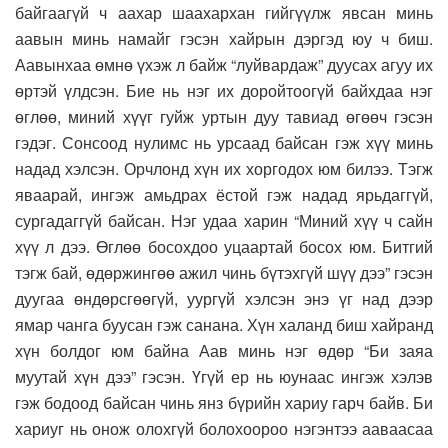
байгаагүй ч аахар шаахархан гийгүүлж явсан минь
аавын минь намайг гэсэн хайрын дэргэд юу ч биш.
Аавынхаа өмнө үхэж л байж “луйвардаж” дуусах агуу их
өртэй үлдсэн. Бие нь нэг их доройтоогүй байхдаа нэг
өглөө, миний хүүг гуйж уртын дуу тавиад өгөөч гэсэн
гэдэг. Сонсоод нулимс нь урсаад байсан гэж хүү минь
надад хэлсэн. Орчлонд хүн их хоргодох юм билээ. Тэгж
яваарай, ингэж амьдрах ёстой гэж надад ярьдаггүй,
сургадаггүй байсан. Нэг удаа харин “Миний хүү ч сайн
хүү л дээ. Өглөө босохдоо уцаартай босох юм. Битгий
тэгж бай, өдөржингөө ажил чинь бүтэхгүй шүү дээ” гэсэн
дуугаа өндөрсгөөгүй, уургүй хэлсэн энэ үг над дээр
ямар чанга буусан гэж санана. Хүн халанд биш хайранд
хүн болдог юм байна Аав минь нэг өдөр “Би заяа
муутай хүн дээ” гэсэн. Үгүй ер нь юунаас ингэж хэлэв
гэж бодоод байсан чинь янз бүрийн хариу гарч байв. Би
хариуг нь онож олохгүй болохоороо нэгэнтээ ааваасаа