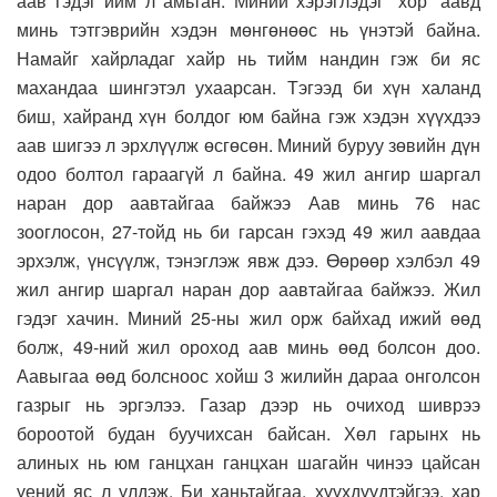
аав гэдэг ийм л амьтан. Миний хэрэглэдэг “хор” аавд
минь тэтгэврийн хэдэн мөнгөнөөс нь үнэтэй байна.
Намайг хайрладаг хайр нь тийм нандин гэж би яс
махандаа шингэтэл ухаарсан. Тэгээд би хүн халанд
биш, хайранд хүн болдог юм байна гэж хэдэн хүүхдээ
аав шигээ л эрхлүүлж өсгөсөн. Миний буруу зөвийн дүн
одоо болтол гараагүй л байна. 49 жил ангир шаргал
наран дор аавтайгаа байжээ Аав минь 76 нас
зооглосон, 27-тойд нь би гарсан гэхэд 49 жил аавдаа
эрхэлж, үнсүүлж, тэнэглэж явж дээ. Өөрөөр хэлбэл 49
жил ангир шаргал наран дор аавтайгаа байжээ. Жил
гэдэг хачин. Миний 25-ны жил орж байхад ижий өөд
болж, 49-ний жил ороход аав минь өөд болсон доо.
Аавыгаа өөд болсноос хойш 3 жилийн дараа онголсон
газрыг нь эргэлээ. Газар дээр нь очиход шиврээ
бороотой будан буучихсан байсан. Хөл гарынх нь
алиных нь юм ганцхан ганцхан шагайн чинээ цайсан
үений яс л үлдэж. Би ханьтайгаа, хүүхдүүдтэйгээ, хар