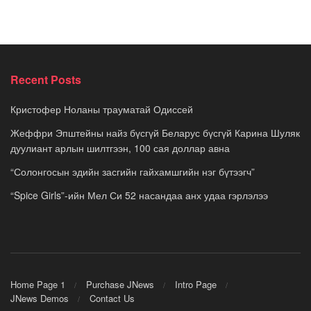
Recent Posts
Кристофер Ноланы трауматай Одиссей
Жеффри Эпштейны найз бүсгүй Беларус бүсгүй Карина Шуляк
дуулиант арлын шилтгээн, 100 сая доллар авна
“Солонгосын эдийн засгийн гайхамшгийн нэг бүтээгч”
“Spice Girls”-ийн Мел Си 52 насандаа анх удаа гэрлэлээ
Home Page 1
Purchase JNews
Intro Page
JNews Demos
Contact Us