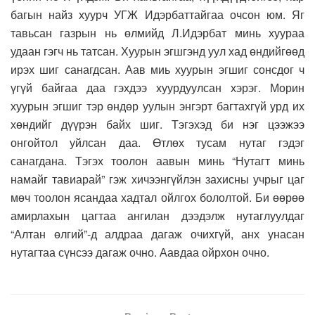
багын найз хуурч УГЖ Идэрбаттайгаа очсон юм. Яг
тавьсан газрын нь өлмийд Л.Идэрбат минь хуураа
удаан гэгч нь татсан. Хуурын эгшгэнд уул хад өндийгөөд
ирэх шиг санагдсан. Аав миь хуурын эгшиг сонсдог ч
үгүй байгаа даа гэхдээ хуурдуулсан хэрэг. Морин
хуурын эгшиг тэр өндөр уулын энгэрт багтахгүй урд их
хөндийг дүүрэн байх шиг. Тэгэхэд би нэг цээжээ
онгойтол уйлсан даа. Өтлөх тусам нутаг гэдэг
санагдана. Тэгэх тоолон аавын минь “Нутагт минь
намайг тавиарай” гэж хичээнгүйлэн захисны учрыг цаг
мөч тоолон ясандаа хадтал ойлгох бололтой. Би өөрөө
амирлахын цагтаа ангилан дээдэлж нутаглуулдаг
“Алтан өлгий”-д алдраа дагаж очихгүй, анх унасан
нутагтаа сүнсээ дагаж очно. Аавдаа ойрхон очно.