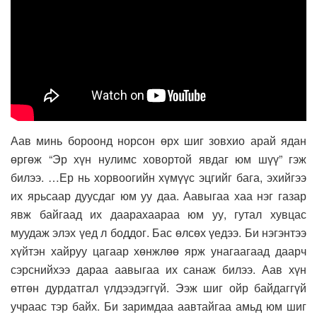
Аав минь бороонд норсон өрх шиг зовхио арай ядан
өргөж “Эр хүн нулимс ховортой явдаг юм шүү” гэж
билээ. …Ер нь хорвоогийн хүмүүс эцгийг бага, эхийгээ
их ярьсаар дуусдаг юм уу даа. Аавыгаа хаа нэг газар
явж байгаад их даарахаараа юм уу, гутал хувцас
муудаж элэх үед л боддог. Бас өлсөх үедээ. Би нэгэнтээ
хүйтэн хайруу цагаар хөнжлөө ярж унагаагаад даарч
сэрснийхээ дараа аавыгаа их санаж билээ. Аав хүн
өтгөн дурдатгал үлдээдэггүй. Ээж шиг ойр байдаггүй
учраас тэр байх. Би заримдаа аавтайгаа амьд юм шиг