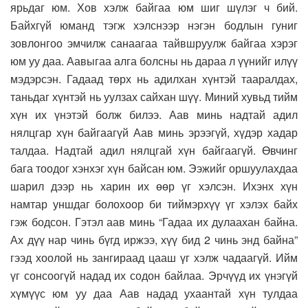
ярьдаг юм. Хов хэлж байгаа юм шиг шүлэг ч бий.
Байхгүй юманд тэгж хэлснээр нэгэн бодлын гуниг
зовлонгоо эмчилж санаагаа тайвшруулж байгаа хэрэг
юм уу даа. Аавыгаа алга болсны нь дараа л үүнийг илүү
мэдэрсэн. Гадаад төрх нь адилхан хүнтэй тааралдах,
таньдаг хүнтэй нь уулзах сайхан шүү. Миний хувьд тийм
хүн их үнэтэй болж билээ. Аав минь надтай адил
нялцгар хүн байгаагүй Аав минь эрээгүй, хүдэр хадар
талдаа. Надтай адил нялцгай хүн байгаагүй. Өвчинг
бага тоодог хэнхэг хүн байсан юм. Ээжийг оршуулахдаа
шарил дээр нь харин их өөр үг хэлсэн. Ихэнх хүн
намтар уншдаг болохоор би тиймэрхүү үг хэлэх байх
гэж бодсон. Гэтэл аав минь “Гадаа их дулаахан байна.
Ах дүү нар чинь бүгд иржээ, хүү бид 2 чинь энд байна”
гээд хоолой нь зангираад цааш үг хэлж чадаагүй. Ийм
үг сонсоогүй надад их содон байлаа. Эрчүүд их үнэгүй
хүмүүс юм уу даа Аав надад ухаантай хүн тулдаа