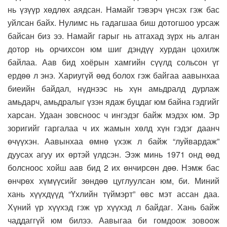
нь үзүүр хөдлөх аядсан. Намайг тэвэрч үнсэх гэж бас
уйлсан байх. Нулимс нь гадагшаа биш дотогшоо урсаж
байсан биз ээ. Намайг гарыг нь атгахад зүрх нь алган
дотор нь орчихсон юм шиг дэндүү хурдан цохилж
байлаа. Аав бид хоёрын хамгийн сүүлд сольсон үг
ердөө л энэ. Хариугүй өөд болох гэж байгаа аавынхаа
биеийн байдал, нүднээс нь хүн амьдралд дурлаж
амьдарч, амьдралыг үзэн ядаж буцдаг юм байна гэдгийг
харсан. Удаан зовсноос ч ингэдэг байж мэдэх юм. Эр
зоригийг гаргалаа ч их жамын хөлд хүн гэдэг даанч
өчүүхэн. Аавынхаа өмнө үхэж л байж “луйвардаж”
дуусах агуу их өртэй үлдсэн. Ээж минь 1971 онд өөд
болсноос хойш аав бид 2 их өнчирсөн дөө. Нэмж бас
өнчрөх хүмүүсийг зөндөө цуглуулсан юм, би. Миний
хань хүүхдүүд “Үхлийн түймэрт” өвс мэт ассан даа.
Хүний үр хүүхэд гэж үр хүүхэд л байдаг. Хань байж
чаддаггүй юм билээ. Аавыгаа би гомдоож зовоож