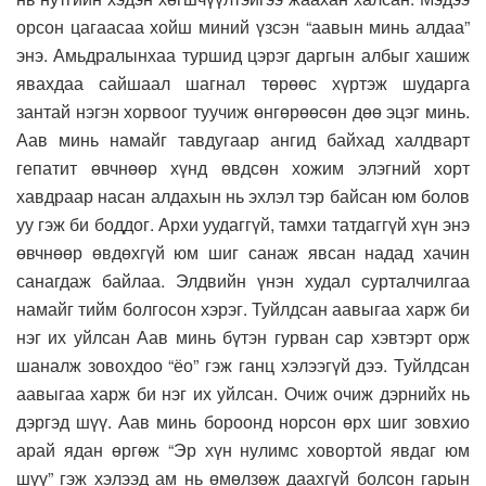
орсон цагаасаа хойш миний үзсэн “аавын минь алдаа”
энэ. Амьдралынхаа туршид цэрэг даргын албыг хашиж
явахдаа сайшаал шагнал төрөөс хүртэж шударга
зантай нэгэн хорвоог туучиж өнгөрөөсөн дөө эцэг минь.
Аав минь намайг тавдугаар ангид байхад халдварт
гепатит өвчнөөр хүнд өвдсөн хожим элэгний хорт
хавдраар насан алдахын нь эхлэл тэр байсан юм болов
уу гэж би боддог. Архи уудаггүй, тамхи татдаггүй хүн энэ
өвчнөөр өвдөхгүй юм шиг санаж явсан надад хачин
санагдаж байлаа. Элдвийн үнэн худал сурталчилгаа
намайг тийм болгосон хэрэг. Туйлдсан аавыгаа харж би
нэг их уйлсан Аав минь бүтэн гурван сар хэвтэрт орж
шаналж зовохдоо “ёо” гэж ганц хэлээгүй дээ. Туйлдсан
аавыгаа харж би нэг их уйлсан. Очиж очиж дэрнийх нь
дэргэд шүү. Аав минь бороонд норсон өрх шиг зовхио
арай ядан өргөж “Эр хүн нулимс ховортой явдаг юм
шүү” гэж хэлээд ам нь өмөлзөж даахгүй болсон гарын