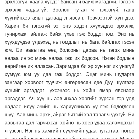
эрхлээгүй, хааяа хүсдэг байсан ч байж магадгүй, гэлээ ч
эрхэлж чадаагүй. Зөөлөн гутал ч нэхээгүй, ганц
хүүгийнхээ аяыг дагаад л явсан. Тэвчээртэй хүн дээ.
Харин би тэгэхгүй ээ, энэ хэдэн хүүхэддээ эрхэлж,
тунирхаж, айлгаж байж үхье гэж боддог юм. Энэ нь
хүүхдүүдээ үлдэхэд нь гомдлыг нь бага байлгах гэсэн
юм. Би аавыгаа өөд болсоны дараа нь тэгэх минь
яалаа ингэх минь яалаа гэж их бодсон. Нэгэн бодлын
өөрийгөө их ялласан. Заримдаа би эр хүн нэг их үнэгүй
хүмүүс юм уу даа гэж боддог. Эцэг минь шударга
зангаар хорвоог туучиж өнгөрөөсөн дөө Дуу шүлгээр
хүнийг аргаддаг, үхсэнээс нь хойш ямар явснаар
аргаддаг. Ач хүү нь аавынхаа хөргийг зурсан тэр үед
надаас илүү ачийг нь хариулчихав уу гэж бодогдсон
шүү. Аав минь архи, айраг битгий хэл тараг ч уухгүй. Би
аавыгаа дал гарчихсан хойно нь хоёр удаа халамцахыг
л үзсэн. Нэг нь хамгийн сүүлчийн удаа нутагтаа, нөгөө
нь нутгийн хэдэн хөгшчүүлтэйгээ жаахан халсан. Мэдээ