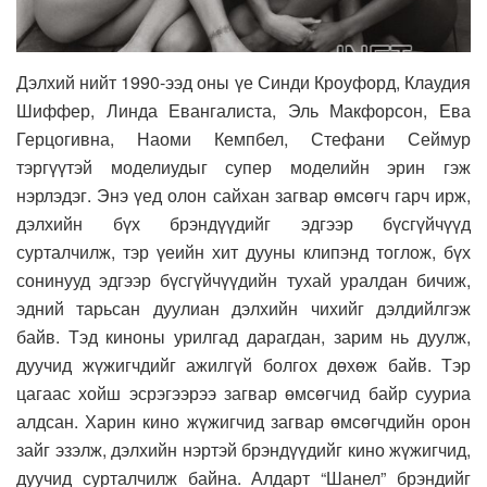
Дэлхий нийт 1990-ээд оны үе Синди Кроуфорд, Клаудия
Шиффер, Линда Евангалиста, Эль Макфорсон, Ева
Герцогивна, Наоми Кемпбел, Стефани Сеймур
тэргүүтэй моделиудыг супер моделийн эрин гэж
нэрлэдэг. Энэ үед олон сайхан загвар өмсөгч гарч ирж,
дэлхийн бүх брэндүүдийг эдгээр бүсгүйчүүд
сурталчилж, тэр үеийн хит дууны клипэнд тоглож, бүх
сонинууд эдгээр бүсгүйчүүдийн тухай уралдан бичиж,
эдний тарьсан дуулиан дэлхийн чихийг дэлдийлгэж
байв. Тэд киноны урилгад дарагдан, зарим нь дуулж,
дуучид жүжигчдийг ажилгүй болгох дөхөж байв. Тэр
цагаас хойш эсрэгээрээ загвар өмсөгчид байр сууриа
алдсан. Харин кино жүжигчид загвар өмсөгчдийн орон
зайг эзэлж, дэлхийн нэртэй брэндүүдийг кино жүжигчид,
дуучид сурталчилж байна. Алдарт “Шанел” брэндийг