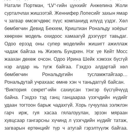
Натали Портман, “LV”-гийн цүнхийг Анжелина Жоли
сурталчлах жишээтэй. Женнифер Лопесийг захын ямар
ч загвар өмсөгчдөөс пүүс компаниуд илүүд үздэг. Хөл
бөмбөгчин Девид Бекхем, Криштиан Рональду хоёрыг
хөөрхөн модель охидоос хамаагүй дээгүүрт тавьдаг.
Одоо ерээд оны супер моделийн жишигт ажиллаж
чадаж байгаа нь Жизель Бундхен. Нэг үе Кейт Мосс
жаахан дөхөж очсон. Одоо Ирина Шейк хэмээх бүсгүй
нэр алдар нь түгж байгаа. Гэхдээ алдартай хөл
бөмбөгчин Рональдугийн тусламжтайгаар…
Рональдутай учрахаас өмнө хэн ч таньдаггүй байсан.
“Виктория секрет”-ийн сахиусан тэнгэр бүсгүйчүүд
байна. Гэхдээ тэд ганц ганцаараа үзэгчдийн нүдийг
удаан тогтоон барьж чадахгүй. Хорь гучуулаа ээлжлэн
гарч ирж, гуя хасаа гялалзуулан, эрээн мяраан
хувцсаар гангарсны хүчинд л үзэгчдийн нүдийг татаж,
загварын ертөнцийг түр ч атугай гэрэлтүүлж байгаа.