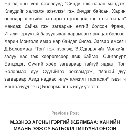
Ерээд оны үед хэвлэлүүд “Синди гэж наран мандаж,
Клаудийг халхалж эхэллээ” гэж бичдэг байсан. Харин
өнөөдөр дэлхийн загварын ертөнцөд хэн гээч “наран”
мандаж байна гэж загварын өлгий болсон Франц,
Итали тэргүүтэй барууныхан харамсан ярилцах болсон.
Харин Монголд ямар нар байдаг билээ. Загвар өмсөгч
Д.Болормааг “Топ” гэж нэрлэж, Э.Одгэрэлийг Мөнхийн
залуу нас гэж хөөрөгдсөөр явж байгаа. Сингапурт
Батцэцэг, Сүүгий хоёр загвараар гайгүй явдаг. Топ
Болормаа дүү Сүүгийгээ рекламдаж, “Манай дүү
загвараар Азид надаас илүү амжилт гаргасан” гэдэг ч
монголчууд эгч Д.Болормааг нь илүү үзсээр.
Previous Post
М.ЗЭНЭЭ АГСНЫ ГЭРГИЙ Ж.БЯМБАА: ХАНИЙН
МААНЬ ЭЭЖ СУ.БАТБОЛД ГИШҮҮНД ОЁСОН