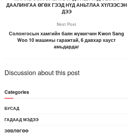
ДААЛИНГАА ӨГӨХ ГЭЭД НҮД АНЬТЛАА ХҮЛЭЭСЭН
ДЭЭ
Next Post
Солонгосын хамгийн баян жүжигчин Kwon Sang
Woo 10 машины гаражтай, 6 давхар хауст
амьдардаг
Discussion about this post
Categories
БУСАД
ГАДААД МЭДЭЭ
ЗӨВЛӨГӨӨ