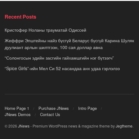
Recent Posts
Кристофер Ноланы трауматай Одиссей
Жеффри Эпштейны найз бүсгүй Беларус бүсгүй Карина Шуляк
дуулиант арлын шилтгээн, 100 сая доллар авна
“Солонгосын эдийн засгийн гайхамшгийн нэг бүтээгч”
“Spice Girls”-ийн Мел Си 52 насандаа анх удаа гэрлэлээ
Home Page 1
Purchase JNews
Intro Page
JNews Demos
Contact Us
© 2026
JNews
- Premium WordPress news & magazine theme by
Jegtheme
.