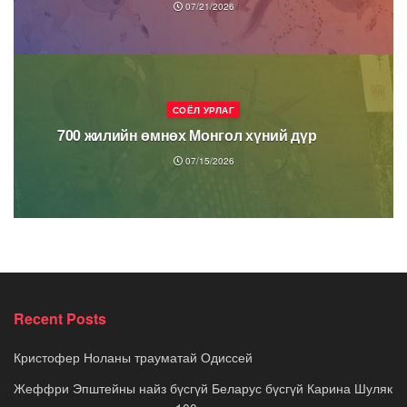
07/21/2026
СОЁЛ УРЛАГ
700 жилийн өмнөх Монгол хүний дүр
07/15/2026
Recent Posts
Кристофер Ноланы трауматай Одиссей
Жеффри Эпштейны найз бүсгүй Беларус бүсгүй Карина Шуляк