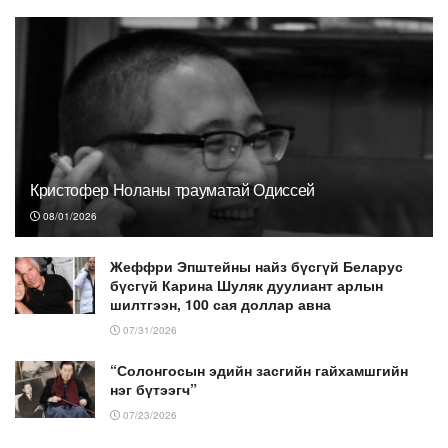
Кристофер Ноланы трауматай Одиссей
08/01/2026
Жеффри Эпштейны найз бүсгүй Беларус
бүсгүй Карина Шуляк дуулиант арлын
шилтгээн, 100 сая доллар авна
07/31/2026
“Солонгосын эдийн засгийн гайхамшгийн
нэг бүтээгч”
07/23/2026