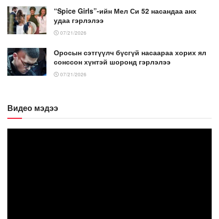
“Spice Girls”-ийн Мел Си 52 насандаа анх
удаа гэрлэлээ
07/21/2026
Оросын сэтгүүлч бүсгүй насаараа хорих ял
сонссон хүнтэй шоронд гэрлэлээ
07/21/2026
Видео мэдээ