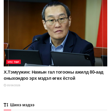
УЛС ТӨР
Х.Тэмүүжин: Намын гал тогооны ажилд 80-аад
оныхондоо эрх мэдэл өгөх ёстой
05/06/2026
Шинэ мэдээ