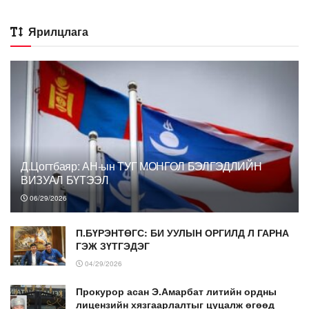
Ярилцлага
Д.Цогтбаяр: АН-ын ТУГ МОНГОЛ БЭЛГЭДЛИЙН
ВИЗУАЛ БҮТЭЭЛ
06/29/2026
П.БҮРЭНТӨГС: БИ УУЛЫН ОРГИЛД Л ГАРНА
ГЭЖ ЗҮТГЭДЭГ
04/29/2026
Прокурор асан Э.Амарбат литийн ордны
лицензийн хязгаарлалтыг цуцалж өгөөд