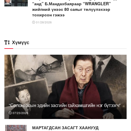
“анд” Б.Мандахбаяраар “WRANGLER”
жийпний үнээс 80 саяыг төлүүлэхээр
тохирсон гэжээ
01/28/2026
Хүмүүс
“Солонгосын эдийн засгийн гайхамшгийн нэг бүтээгч”
07/23/2026
МАРТАГДСАН ЗАСАГТ ХААНУУД