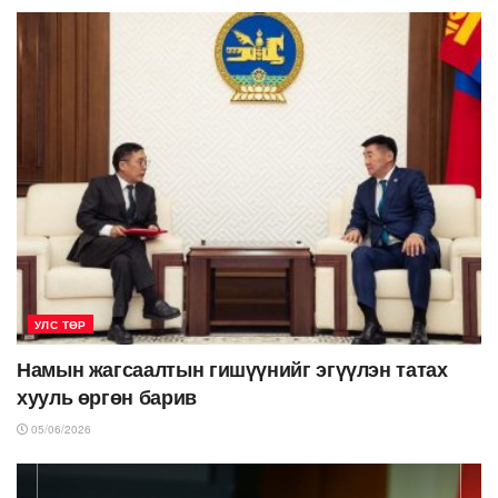
УЛС ТӨР
Намын жагсаалтын гишүүнийг эгүүлэн татах
хууль өргөн барив
05/06/2026