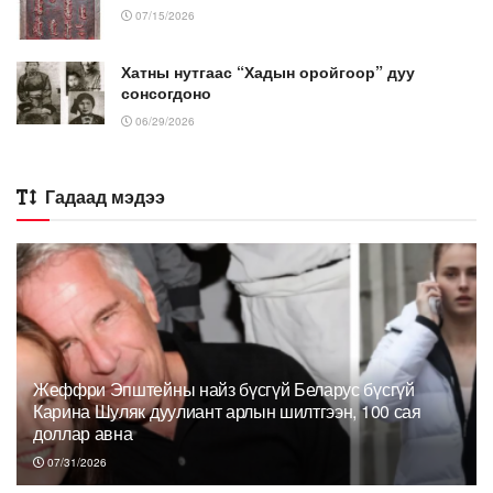
07/15/2026
Хатны нутгаас “Хадын оройгоор” дуу
сонсогдоно
06/29/2026
Гадаад мэдээ
Жеффри Эпштейны найз бүсгүй Беларус бүсгүй
Карина Шуляк дуулиант арлын шилтгээн, 100 сая
доллар авна
07/31/2026