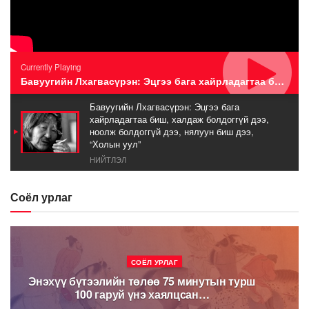
Currently Playing
Бавуугийн Лхагвасүрэн: Эцгээ бага хайрладагтаа биш, халдаж болдоггүй дээ, ноолж болдоггүй дээ, нялуун биш дээ, “Холын уул”
Бавуугийн Лхагвасүрэн: Эцгээ бага
хайрладагтаа биш, халдаж болдоггүй дээ,
ноолж болдоггүй дээ, нялуун биш дээ,
“Холын уул”
НИЙТЛЭЛ
Соёл урлаг
СОЁЛ УРЛАГ
Энэхүү бүтээлийн төлөө 75 минутын турш
100 гаруй үнэ хаялцсан…