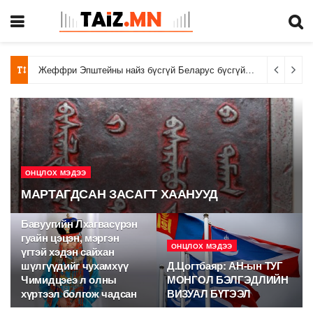
Жеффри Эпштейны найз бүсгүй Беларус бүсгүй Карина Шуляк дуулиант арлын шилтгээн, 100 сая доллар авна
ОНЦЛОХ МЭДЭЭ
МАРТАГДСАН ЗАСАГТ ХААНУУД
ОНЦЛОХ МЭДЭЭ
Бавуугийн Лхагвасүрэн
гуайн цэцэн, мэргэн
ОНЦЛОХ МЭДЭЭ
үгтэй хэдэн сайхан
шүлгүүдийг чухамхүү
Д.Цогтбаяр: АН-ын ТУГ
Чимидцэеэ л олны
МОНГОЛ БЭЛГЭДЛИЙН
хүртээл болгож чадсан
ВИЗУАЛ БҮТЭЭЛ