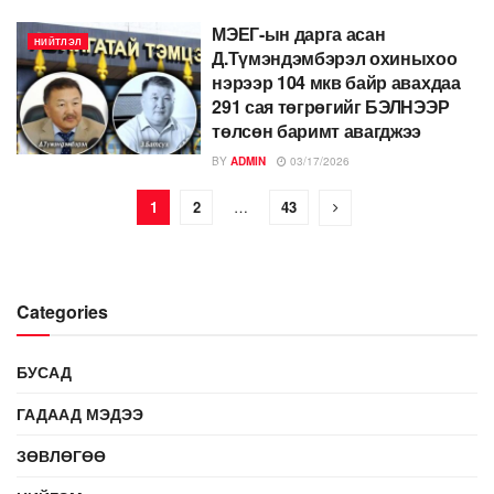
МЭЕГ-ын дарга асан
НИЙТЛЭЛ
Д.Түмэндэмбэрэл охиныхоо
нэрээр 104 мкв байр авахдаа
291 сая төгрөгийг БЭЛНЭЭР
төлсөн баримт авагджээ
BY
ADMIN
03/17/2026
1
2
…
43
Categories
БУСАД
ГАДААД МЭДЭЭ
ЗӨВЛӨГӨӨ