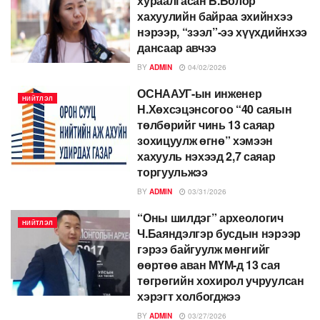
хураалгасан Б.Болор
хахуулийн байраа эхийнхээ
нэрээр, “зээл”-ээ хүүхдийнхээ
дансаар авчээ
BY
ADMIN
04/02/2026
ОСНААУГ-ын инженер
НИЙТЛЭЛ
Н.Хөхсэцэнсогоо “40 саяын
төлбөрийг чинь 13 саяар
зохицуулж өгнө” хэмээн
хахууль нэхээд 2,7 саяар
торгуульжээ
BY
ADMIN
03/31/2026
“Оны шилдэг” археологич
НИЙТЛЭЛ
Ч.Баяндэлгэр бусдын нэрээр
гэрээ байгуулж мөнгийг
өөртөө аван МҮМ-д 13 сая
төгрөгийн хохирол учруулсан
хэрэгт холбогджээ
BY
ADMIN
03/27/2026