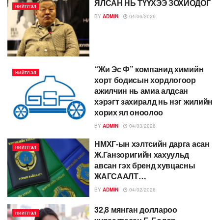
ЯЛСАН НЬ ТҮҮХЭЭ ЗОХИОДОГ
НИЙТЛЭЛ
BY
ADMIN
04/06/2026
“Жи Эс Ф” компанид химийн
НИЙТЛЭЛ
хорт бодисын хордлогоор
ажилчин нь амиа алдсан
хэрэгт захиралд нь нэг жилийн
хорих ял оноолоо
BY
ADMIN
04/03/2026
НМХГ-ын хэлтсийн дарга асан
НИЙТЛЭЛ
Ж.Ганзоригийн хахуульд
авсан гэх бренд хувцасны
ЖАГСААЛТ…
BY
ADMIN
04/02/2026
32,8 мянган доллароо
НИЙТЛЭЛ