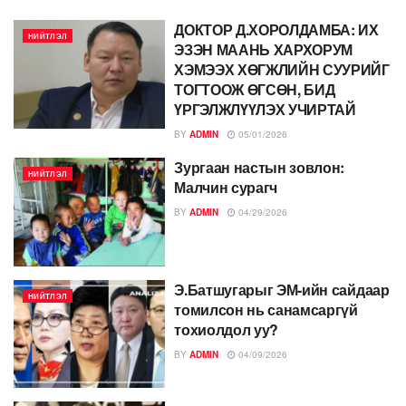
ДОКТОР Д.ХОРОЛДАМБА: ИХ
НИЙТЛЭЛ
ЭЗЭН МААНЬ ХАРХОРУМ
ХЭМЭЭХ ХӨГЖЛИЙН СУУРИЙГ
ТОГТООЖ ӨГСӨН, БИД
ҮРГЭЛЖЛҮҮЛЭХ УЧИРТАЙ
BY
ADMIN
05/01/2026
Зургаан настын зовлон:
НИЙТЛЭЛ
Малчин сурагч
BY
ADMIN
04/29/2026
Э.Батшугарыг ЭМ-ийн сайдаар
НИЙТЛЭЛ
томилсон нь санамсаргүй
тохиолдол уу?
BY
ADMIN
04/09/2026