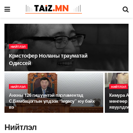
НИЙТЛЭЛ
Кристофер Ноланы трауматай
Одиссей
НИЙТЛЭЛ
НИЙТЛЭЛ
Анхны 126 гишүүнтэй парламентад
Кимура Аяа
С.Бямбацогтын үлдээх “legacy” юу байх
мөнгөөр хү
вэ
явуулдгийг
Нийтлэл