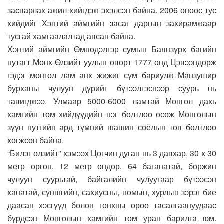
засварлах ажил хийгдэж эхэлсэн байна. 2006 оноос тус
хийдийг Хэнтий аймгийн засаг даргын захирамжаар
тусгай хамгаалалтад авсан байна.
Хэнтий аймгийн Өмнөдэлгэр сумын Баянзүрх багийн
нутагт Мөнх-Өлзийт уулын өвөрт 1777 онд Цэвээндорж
гэдэг монгол лам анх жижиг сүм бариулж Манзушир
бурханы чулуун дүрийг бүтээлгэснээр суурь нь
тавигджээ. Улмаар 5000-6000 ламтай Монгол дахь
хамгийн том хийдүүдийн нэг болтлоо өсөж Монголын
зүүн нутгийн ард түмний шашин соёлын төв болтлоо
хөгжсөн байна.
“Билэг өлзийт” хэмээх Цогчин дуган нь 3 давхар, 30 х 30
метр өргөн, 12 метр өндөр, 64 баганатай, боржин
чулуун суурьтай, байгалийн чулуугаар бүтээсэн
ханатай, сүншгийн, сахиусны, номын, хурлын зэрэг бие
даасан хэсгүүд болон гонхны өрөө тасалгаануудаас
бүрдсэн Монголын хамгийн том уран барилга юм.