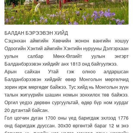
БАЛДАН БЭРЭЭВЭН ХИЙД
Сэцэнхан аймгийн Хөвчийн жонон вангийн хошуу
Одоогийн Хэнтий аймгийн Хэнтийн нурууны Дэлгэрхаан
уулын салбар Мөнх-Өлзийт уулын энгэрт
Балданбэрээвэн хийдийг анх 1813 онд байгуулжээ.
Арын сайхан Утай гэж олноо алдаршсан
Балданбэрээвэн хийдийг өвөр Монголын мөргөлчид
зорин ирж мөргөдөг байжээ. Тус хийд нь Монголын зүүн
талын жигүүрийн шашин номын зонхилох төв байжээ.
Оргил үедээ дөрвөн сургуультай, өдөр бүр ном хурдаг
20 дугантай байсан.
Гол цогчин дуган 1700 оны үед баригдаж эхлээд 1776
онд баригдаж дууссан. 30х30 өргөнтэй бараг 12 м энэ