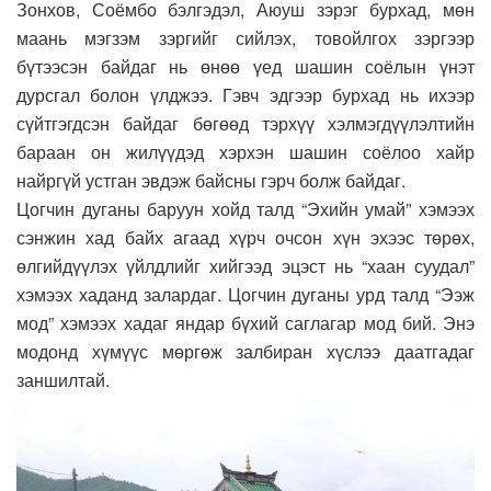
Зонхов, Соёмбо бэлгэдэл, Аюуш зэрэг бурхад, мөн
маань мэгзэм зэргийг сийлэх, товойлгох зэргээр
бүтээсэн байдаг нь өнөө үед шашин соёлын үнэт
дурсгал болон үлджээ. Гэвч эдгээр бурхад нь ихээр
сүйтгэгдсэн байдаг бөгөөд тэрхүү хэлмэгдүүлэлтийн
бараан он жилүүдэд хэрхэн шашин соёлоо хайр
найргүй устган эвдэж байсны гэрч болж байдаг.
Цогчин дуганы баруун хойд талд “Эхийн умай” хэмээх
сэнжин хад байх агаад хүрч очсон хүн эхээс төрөх,
өлгийдүүлэх үйлдлийг хийгээд эцэст нь “хаан суудал”
хэмээх хаданд залардаг. Цогчин дуганы урд талд “Ээж
мод” хэмээх хадаг яндар бүхий саглагар мод бий. Энэ
модонд хүмүүс мөргөж залбиран хүслээ даатгадаг
заншилтай.