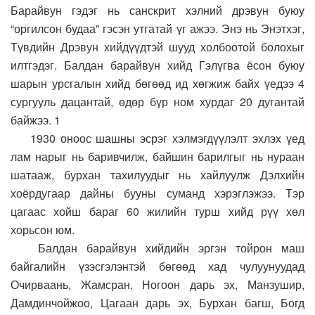
Барайвун гэдэг нь санскрит хэлний дрэвун буюу
“оргилсон будаа” гэсэн утгатай үг ажээ. Энэ нь Энэтхэг,
Түвдийн Дрэвун хийдүүдтэй шууд холбоотой болохыг
илтгэдэг. Балдан барайвун хийд Гэлүгва ёсон буюу
шарын урсгалын хийд бөгөөд ид хөгжиж байх үедээ 4
сургууль дацантай, өдөр бүр ном хурдаг 20 дугантай
байжээ. 1
1930 оноос шашны эсрэг хэлмэгдүүлэлт эхлэх үед
лам нарыг нь баривчилж, байшин барилгыг нь нураан
шатааж, бурхан тахилуудыг нь хайлуулж Дэлхийн
хоёрдугаар дайны бууны суманд хэрэглэжээ. Тэр
цагаас хойш бараг 60 жилийн турш хийд рүү хөл
хорьсон юм.
Балдан барайвун хийдийн эргэн тойрон маш
байгалийн үзэсгэлэнтэй бөгөөд хад чулуунуудад
Очирваань, Жамсран, Ногоон дарь эх, Манзушир,
Дамдинчойжоо, Цагаан дарь эх, Бурхан багш, Богд