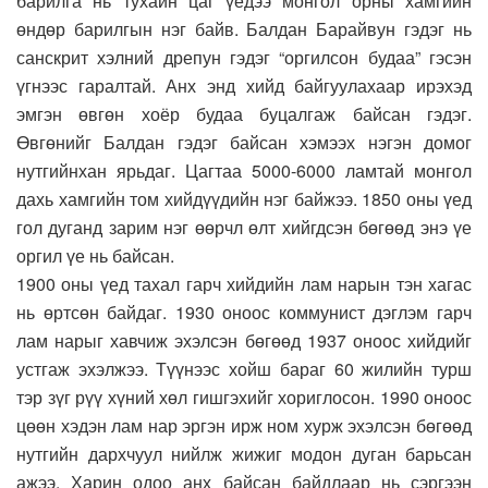
барилга нь тухайн цаг үедээ монгол орны хамгийн
өндөр барилгын нэг байв. Балдан Барайвун гэдэг нь
санскрит хэлний дрепун гэдэг “оргилсон будаа” гэсэн
үгнээс гаралтай. Анх энд хийд байгуулахаар ирэхэд
эмгэн өвгөн хоёр будаа буцалгаж байсан гэдэг.
Өвгөнийг Балдан гэдэг байсан хэмээх нэгэн домог
нутгийнхан ярьдаг. Цагтаа 5000-6000 ламтай монгол
дахь хамгийн том хийдүүдийн нэг байжээ. 1850 оны үед
гол дуганд зарим нэг өөрчл өлт хийгдсэн бөгөөд энэ үе
оргил үе нь байсан.
1900 оны үед тахал гарч хийдийн лам нарын тэн хагас
нь өртсөн байдаг. 1930 оноос коммунист дэглэм гарч
лам нарыг хавчиж эхэлсэн бөгөөд 1937 оноос хийдийг
устгаж эхэлжээ. Түүнээс хойш бараг 60 жилийн турш
тэр зүг рүү хүний хөл гишгэхийг хориглосон. 1990 оноос
цөөн хэдэн лам нар эргэн ирж ном хурж эхэлсэн бөгөөд
нутгийн дархчуул нийлж жижиг модон дуган барьсан
ажээ. Харин одоо анх байсан байдлаар нь сэргээн