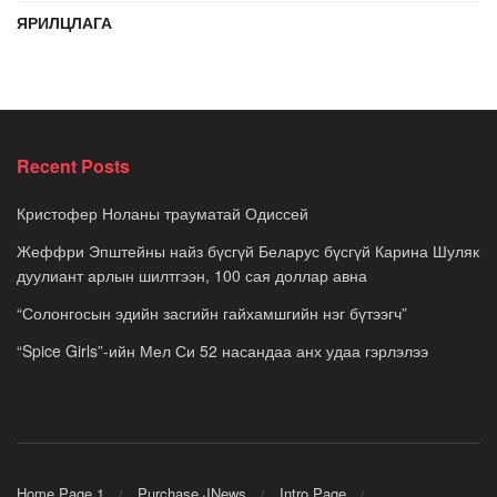
ЯРИЛЦЛАГА
Recent Posts
Кристофер Ноланы трауматай Одиссей
Жеффри Эпштейны найз бүсгүй Беларус бүсгүй Карина Шуляк
дуулиант арлын шилтгээн, 100 сая доллар авна
“Солонгосын эдийн засгийн гайхамшгийн нэг бүтээгч”
“Spice Girls”-ийн Мел Си 52 насандаа анх удаа гэрлэлээ
Home Page 1
Purchase JNews
Intro Page