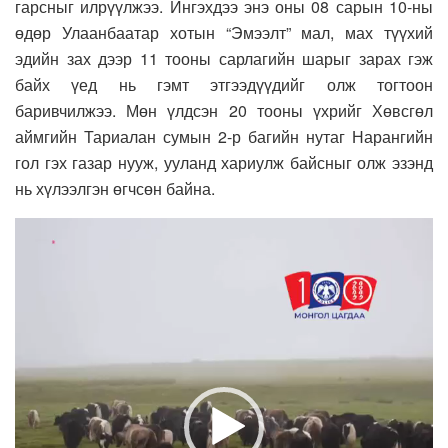
гарсныг илрүүлжээ. Ингэхдээ энэ оны 08 сарын 10-ны
өдөр Улаанбаатар хотын “Эмээлт” мал, мах түүхий
эдийн зах дээр 11 тооны сарлагийн шарыг зарах гэж
байх үед нь гэмт этгээдүүдийг олж тогтоон
баривчилжээ. Мөн үлдсэн 20 тооны үхрийг Хөвсгөл
аймгийн Тариалан сумын 2-р багийн нутаг Нарангийн
гол гэх газар нууж, ууланд хариулж байсныг олж эзэнд
нь хүлээлгэн өгчсөн байна.
Video
Player