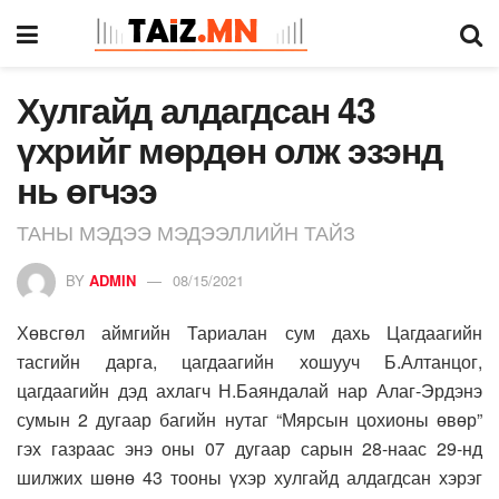
Хулгайд алдагдсан 43
үхрийг мөрдөн олж эзэнд
нь өгчээ
ТАНЫ МЭДЭЭ МЭДЭЭЛЛИЙН ТАЙЗ
BY
ADMIN
08/15/2021
Хөвсгөл аймгийн Тариалан сум дахь Цагдаагийн
тасгийн дарга, цагдаагийн хошууч Б.Алтанцог,
цагдаагийн дэд ахлагч Н.Баяндалай нар Алаг-Эрдэнэ
сумын 2 дугаар багийн нутаг “Мярсын цохионы өвөр”
гэх газраас энэ оны 07 дугаар сарын 28-наас 29-нд
шилжих шөнө 43 тооны үхэр хулгайд алдагдсан хэрэг