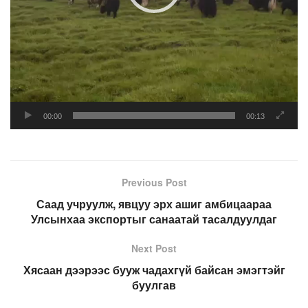
00:00
00:13
Previous Post
Саад учруулж, явцуу эрх ашиг амбицаараа
Улсынхаа экспортыг санаатай тасалдуулдаг
Next Post
Хясаан дээрээс бууж чадахгүй байсан эмэгтэйг
буулгав