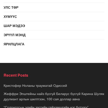
УЛС ТӨР
ХҮМҮҮС
ШАР МЭДЭЭ
ЭРҮҮЛ МЭНД
ЯРИЛЦЛАГА
Recent Posts
Кристофер Ноланы трауматай Одиссей
Жеффри Эпштейны найз бүсгүй Беларус бүсгүй Карина Шуляк
дуулиант арлын шилтгээн, 100 сая доллар авна
“Солонгосын эдийн засгийн гайхамшгийн нэг бүтээгч”