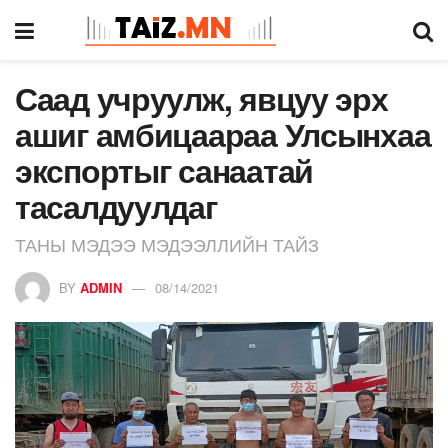
Саад учруулж, явцуу эрх
ашиг амбицаараа Улсынхаа
экспортыг санаатай
тасалдуулдаг
ТАНЫ МЭДЭЭ МЭДЭЭЛЛИЙН ТАЙЗ
BY
ADMIN
08/14/2021