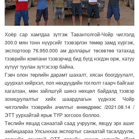
Хоёр сар хамтдаа зүтгэж Тавантолгой-Чойр чиглэлд
300.0 мян тонн нүүрсийг тээвэрлэн төмөр замд хүргэж,
экспортоор 76.950.000 ам долларыг төсөвтөө татахад
тээврийн компани тээвэрчид бид бүгд нэгдэн орж, хатуу
хүтүүг туулан зүтгэсээр байна.
Гэвч олон төрлийн дарамт шахалт, хясан боогдуулалт,
цуурхал хийрхэл, поп нөхдүүдийн тоглолт гаарч байгааг
хагалзан, мөн зайлшгүй шинэ нөхцөл байдалд тээвэр
зохицуулалтыг хийх шаардлагын үүднээс Чойр
чиглэлийн тээврийн ачилтыг өнөөдрөөс /2021.08.14 /
ЭТТ уурхайтай ярьж ТҮР зогсоох боллоо.
Төслийн явцад санаатай саад учруулж, явцуу эрх ашиг
амбицаараа Улсынхаа экспортыг санаатай тасалдуулж,