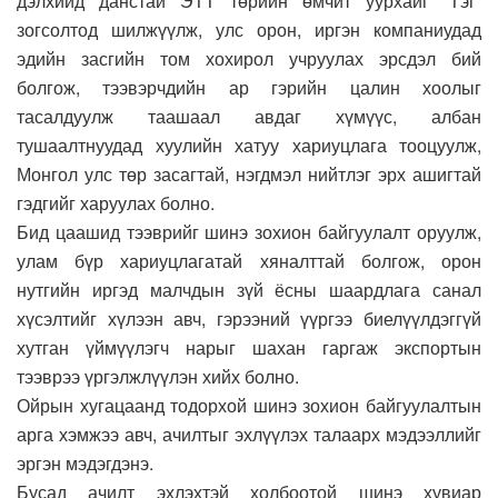
дэлхийд данстай ЭТТ төрийн өмчит уурхайг “Тэг”
зогсолтод шилжүүлж, улс орон, иргэн компаниудад
эдийн засгийн том хохирол учруулах эрсдэл бий
болгож, тээвэрчдийн ар гэрийн цалин хоолыг
тасалдуулж таашаал авдаг хүмүүс, албан
тушаалтнуудад хуулийн хатуу хариуцлага тооцуулж,
Монгол улс төр засагтай, нэгдмэл нийтлэг эрх ашигтай
гэдгийг харуулах болно.
Бид цаашид тээврийг шинэ зохион байгуулалт оруулж,
улам бүр хариуцлагатай хяналттай болгож, орон
нутгийн иргэд малчдын зүй ёсны шаардлага санал
хүсэлтийг хүлээн авч, гэрээний үүргээ биелүүлдэггүй
хутган үймүүлэгч нарыг шахан гаргаж экспортын
тээврээ үргэлжлүүлэн хийх болно.
Ойрын хугацаанд тодорхой шинэ зохион байгуулалтын
арга хэмжээ авч, ачилтыг эхлүүлэх талаарх мэдээллийг
эргэн мэдэгдэнэ.
Бусад ачилт эхлэхтэй холбоотой шинэ хувиар