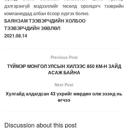
дэлгэрэнгүй мэдээллийг төсөлд оролцогч тээврийн
компаниудад албан ёсоор хүргэх болно.
БАЯНЗАМ ТЭЭВЭРЧДИЙН ХОЛБОО
ТЭЭВЭРЧДИЙН ЗӨВЛӨЛ
2021.08.14
Previous Post
ТҮЙМЭР МОНГОЛ УЛСЫН ХИЛЭЭС 850 КМ-Н ЗАЙД
АСАЖ БАЙНА
Next Post
Хулгайд алдагдсан 43 үхрийг мөрдөн олж эзэнд нь
өгчээ
Discussion about this post