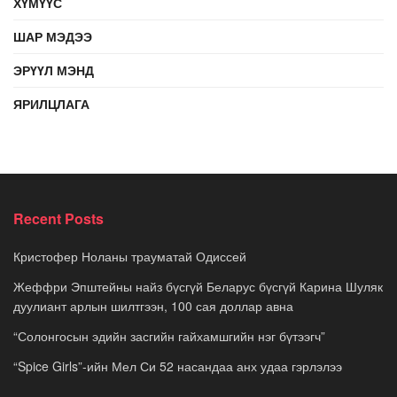
ХҮМҮҮС
ШАР МЭДЭЭ
ЭРҮҮЛ МЭНД
ЯРИЛЦЛАГА
Recent Posts
Кристофер Ноланы трауматай Одиссей
Жеффри Эпштейны найз бүсгүй Беларус бүсгүй Карина Шуляк
дуулиант арлын шилтгээн, 100 сая доллар авна
“Солонгосын эдийн засгийн гайхамшгийн нэг бүтээгч”
“Spice Girls”-ийн Мел Си 52 насандаа анх удаа гэрлэлээ