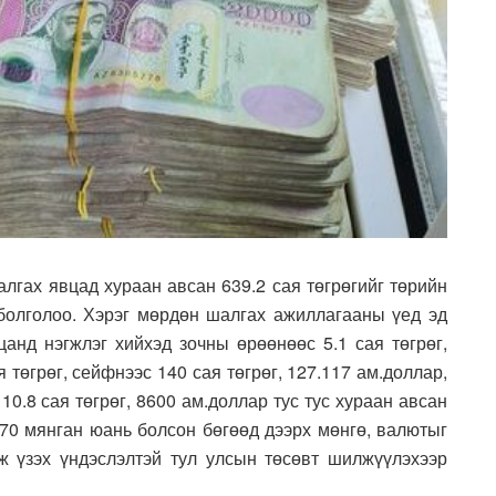
алгах явцад хураан авсан 639.2 сая төгрөгийг төрийн
болголоо. Хэрэг мөрдөн шалгах ажиллагааны үед эд
нд нэгжлэг хийхэд зочны өрөөнөөс 5.1 сая төгрөг,
 төгрөг, сейфнээс 140 сая төгрөг, 127.117 ам.доллар,
0.8 сая төгрөг, 8600 ам.доллар тус тус хураан авсан
, 70 мянган юань болсон бөгөөд дээрх мөнгө, валютыг
эж үзэх үндэслэлтэй тул улсын төсөвт шилжүүлэхээр