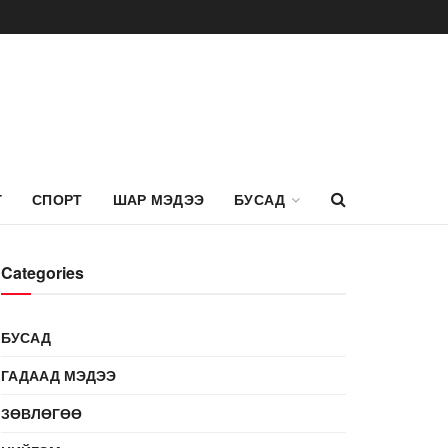
Г
СПОРТ
ШАР МЭДЭЭ
БУСАД
Categories
БУСАД
ГАДААД МЭДЭЭ
ЗӨВЛӨГӨӨ