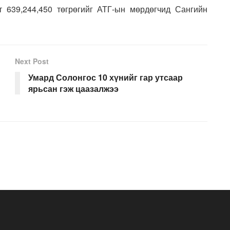
 639,244,450 төгрөгийг АТГ-ын мөрдөгчид Сангийн
Next Post
Умард Солонгос 10 хүнийг гар утсаар
ярьсан гэж цаазалжээ