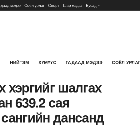
адаад мэдээ
Соёл урлаг
Спорт
Шар мэдээ
Бусад
Л
НИЙГЭМ
ХҮМҮҮС
ГАДААД МЭДЭЭ
СОЁЛ УРЛА
х хэргийг шалгах
н 639.2 сая
 сангийн дансанд