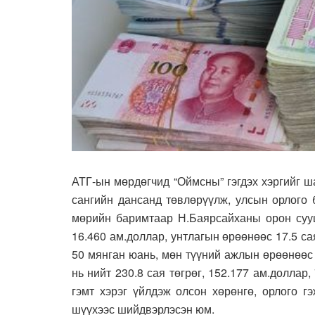
АТГ-ын мөрдөгчид “Оймсны” гэгдэх хэргийг ш
сангийн дансанд төвлөрүүлж, улсын орлого 
мөрийн баримтаар Н.Баярсайханы орон сууца
16.460 ам.доллар, унтлагын өрөөнөөс 17.5 сая
50 мянган юань, мөн түүний ажлын өрөөнөөс 1
нь нийт 230.8 сая төгрөг, 152.177 ам.доллар
гэмт хэрэг үйлдэж олсон хөрөнгө, орлого г
шүүхээс шийдвэрлэсэн юм.