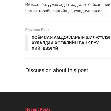
Иймээс битүүмжлэгдэн хадгалж байсан нийт
яамны төрийн сангийн дансанд тушаалаа…
Previous Post
ХОЁР САЯ АМ.ДОЛЛАРЫН ШИЛЖҮҮЛЭГ
ХУДАЛДАА ХӨГЖЛИЙН БАНК РУУ
ХИЙГДЭЭГҮЙ
Discussion about this post
Recent Posts