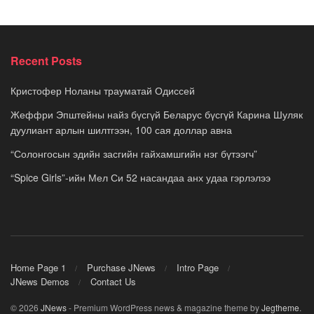
Recent Posts
Кристофер Ноланы трауматай Одиссей
Жеффри Эпштейны найз бүсгүй Беларус бүсгүй Карина Шуляк
дуулиант арлын шилтгээн, 100 сая доллар авна
“Солонгосын эдийн засгийн гайхамшгийн нэг бүтээгч”
“Spice Girls”-ийн Мел Си 52 насандаа анх удаа гэрлэлээ
Home Page 1
Purchase JNews
Intro Page
JNews Demos
Contact Us
© 2026
JNews
- Premium WordPress news & magazine theme by
Jegtheme
.