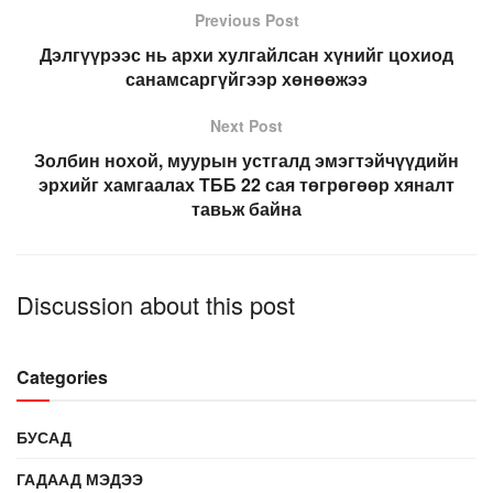
Previous Post
Дэлгүүрээс нь архи хулгайлсан хүнийг цохиод
санамсаргүйгээр хөнөөжээ
Next Post
Золбин нохой, муурын устгалд эмэгтэйчүүдийн
эрхийг хамгаалах ТББ 22 сая төгрөгөөр хяналт
тавьж байна
Discussion about this post
Categories
БУСАД
ГАДААД МЭДЭЭ