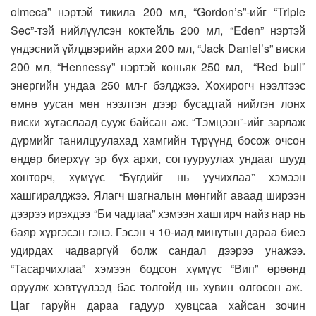
olmeca” нэртэй тикила 200 мл, “Gordon’s”-ийг “Triple
Sec”-тэй нийлүүлсэн коктейль 200 мл, “Eden” нэртэй
үндэсний үйлдвэрийн архи 200 мл, “Jack Daniel’s” виски
200 мл, “Hennessy” нэртэй коньяк 250 мл, “Red bull”
энергийн ундаа 250 мл-г бэлджээ. Хохирогч нээлтээс
өмнө уусан мөн нээлтэн дээр бусадтай нийлэн лонх
виски хугаслаад сууж байсан аж. “Тэмцээн”-ийг зарлаж
дүрмийг танилцуулахад хамгийн түрүүнд босож очсон
өндөр биерхүү эр бүх архи, согтууруулах ундааг шууд
хөнтөрч, хүмүүс “Бүгдийг нь уучихлаа” хэмээн
хашгиралджээ. Ялагч шагналын мөнгийг аваад ширээн
дээрээ ирэхдээ “Би чадлаа” хэмээн хашгирч найз нар нь
баяр хүргэсэн гэнэ. Гэсэн ч 10-иад минутын дараа биеэ
удирдах чадваргүй болж сандал дээрээ унажээ.
“Тасарчихлаа” хэмээн бодсон хүмүүс “Вип” өрөөнд
оруулж хэвтүүлээд бас толгойд нь хувин өлгөсөн аж.
Цаг гаруйн дараа гадуур хувцсаа хайсан зочин