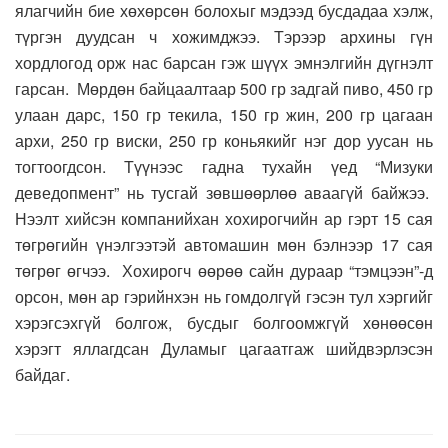
ялагчийн бие хөхөрсөн болохыг мэдээд бусдадаа хэлж,
түргэн дуудсан ч хожимджээ. Тэрээр архины гүн
хордлогод орж нас барсан гэж шүүх эмнэлгийн дүгнэлт
гарсан. Мөрдөн байцаалтаар 500 гр задгай пиво, 450 гр
улаан дарс, 150 гр текила, 150 гр жин, 200 гр цагаан
архи, 250 гр виски, 250 гр коньякийг нэг дор уусан нь
тогтоогдсон. Түүнээс гадна тухайн үед “Мизуки
деведопмент” нь тусгай зөвшөөрлөө аваагүй байжээ.
Нээлт хийсэн компанийхан хохирогчийн ар гэрт 15 сая
төгрөгийн үнэлгээтэй автомашин мөн бэлнээр 17 сая
төгрөг өгчээ. Хохирогч өөрөө сайн дураар “тэмцээн”-д
орсон, мөн ар гэрийнхэн нь гомдолгүй гэсэн тул хэргийг
хэрэгсэхгүй болгож, бусдыг болгоомжгүй хөнөөсөн
хэрэгт яллагдсан Дуламыг цагаатгаж шийдвэрлэсэн
байдаг.