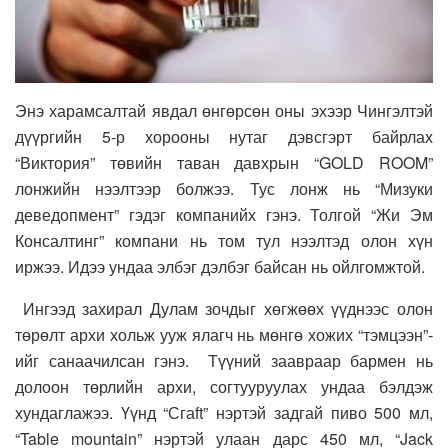
Энэ харамсалтай явдал өнгөрсөн оны эхээр Чингэлтэй
дүүргийн 5-р хорооны нутаг дэвсгэрт байрлах
“Виктория” төвийн таван давхрын “GOLD ROOM”
лонжийн нээлтээр болжээ. Тус лонж нь “Мизуки
деведопмент” гэдэг компанийх гэнэ. Толгой “Жи Эм
Консалтинг” компани нь том тул нээлтэд олон хүн
иржээ. Идээ ундаа элбэг дэлбэг байсан нь ойлгомжтой.
Ингээд захирал Дулам зочдыг хөгжөөх үүднээс олон
төрөлт архи хольж ууж ялагч нь мөнгө хожих “тэмцээн”-
ийг санаачилсан гэнэ. Түүний заавраар бармен нь
долоон төрлийн архи, согтууруулах ундаа бэлдэж
хундаглажээ. Үүнд “Сгаft” нэртэй задгай пиво 500 мл,
“Table mountain” нэртэй улаан дарс 450 мл, “Jack