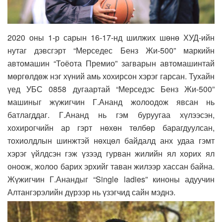
2020 оны 1-р сарын 16-17-нд шилжих шөнө ХУД-ийн
нутаг дэвсгэрт “Мерседес Бенз Жи-500” маркийн
автомашин “Тоёота Премио” загварын автомашинтай
мөргөлдөж нэг хүний амь хохирсон хэрэг гарсан. Тухайн
үед УБС 0858 дугаартай “Мерседэс Бенз Жи-500”
машиныг жүжигчин Г.Ананд жолоодож явсан нь
батлагддаг. Г.Ананд нь гэм буруугаа хүлээсэн,
хохирогчийн ар гэрт нөхөн төлбөр барагдуулсан,
тохиолдлын шинжтэй нөхцөл байдалд анх удаа гэмт
хэрэг үйлдсэн гэж үзээд гурван жилийн ял хорих ял
оноож, жолоо барих эрхийг таван жилээр хассан байна.
Жүжигчин Г.Анандыг “Single ladies” киноны адуучин
Алтангэрэлийн дүрээр нь үзэгчид сайн мэднэ.