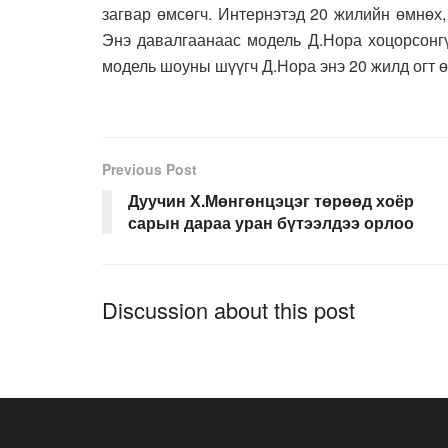
загвар өмсөгч. Интернэтэд 20 жилийн өмнөх,
Энэ давалгаанаас модель Д.Нора хоцорсонг
модель шоуны шүүгч Д.Нора энэ 20 жилд огт ө
Previous Post
Дуучин Х.Мөнгөнцэцэг төрөөд хоёр
сарын дараа уран бүтээлдээ орлоо
Discussion about this post