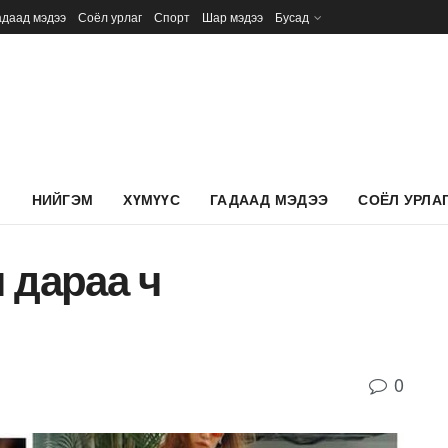
адаад мэдээ
Соёл урлаг
Спорт
Шар мэдээ
Бусад
Л
НИЙГЭМ
ХҮМҮҮС
ГАДААД МЭДЭЭ
СОЁЛ УРЛА
 дараа ч
0