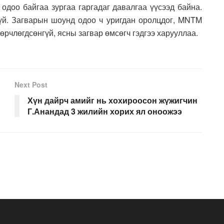
 одоо байгаа зургаа гаргадаг давалгаа үүсээд байна.
үй. Загварын шоунд одоо ч уригдан оролцдог, MNTM
өрчлөгдсөнгүй, ясны загвар өмсөгч гэдгээ харууллаа.
Next Post
Хүн дайрч амийг нь хохироосон жүжигчин
Г.Анандад 3 жилийн хорих ял оноожээ