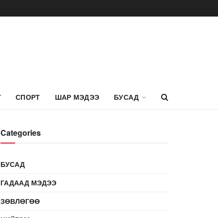
Г
СПОРТ
ШАР МЭДЭЭ
БУСАД
Categories
БУСАД
ГАДААД МЭДЭЭ
ЗӨВЛӨГӨӨ