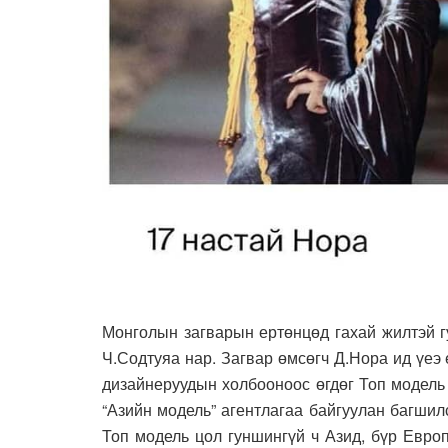
Монголын загварын ертөнцөд гахай жилтэй гу
Ч.Содтуяа нар. Загвар өмсөгч Д.Нора ид үе
дизайнеруудын холбооноос өгдөг Топ модель
“Азийн модель” агентлагаа байгуулан багши
Топ модель цол гуншингүй ч Азид, бүр Евро