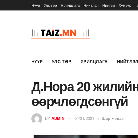
Нүүр
Улс төр
Ярилцлага
Нийтлэл
Нийгэм
Хүмүүс
Г
НҮҮР
УЛС ТӨР
ЯРИЛЦЛАГА
НИЙТЛЭ
Д.Нора 20 жилийн
өөрчлөгдсөнгүй
BY
ADMIN
01/31/2021
in
Шар мэдээ