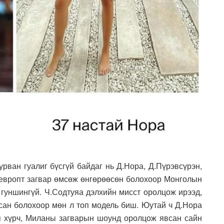
рван гуалиг бүсгүй байдаг нь Д.Нора, Д.Пүрэвсүрэн,
э европт загвар өмсөж өнгөрөөсөн болохоор Монголын
 гуншингүй. Ч.Содтуяа дэлхийн мисст оролцож ирээд,
лсан болохоор мөн л топ модель биш. Юутай ч Д.Нора
п хүрч, Миланы загварын шоунд оролцож явсан сайн