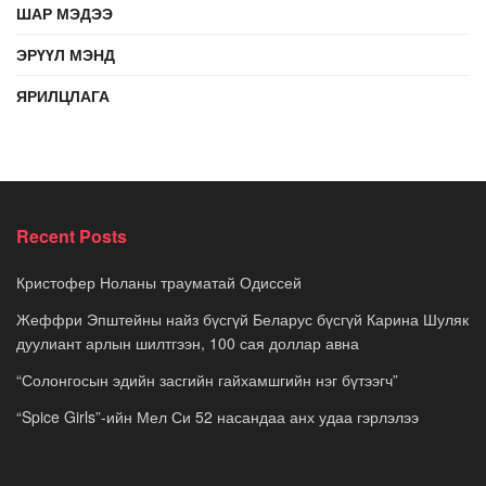
ШАР МЭДЭЭ
ЭРҮҮЛ МЭНД
ЯРИЛЦЛАГА
Recent Posts
Кристофер Ноланы трауматай Одиссей
Жеффри Эпштейны найз бүсгүй Беларус бүсгүй Карина Шуляк
дуулиант арлын шилтгээн, 100 сая доллар авна
“Солонгосын эдийн засгийн гайхамшгийн нэг бүтээгч”
“Spice Girls”-ийн Мел Си 52 насандаа анх удаа гэрлэлээ