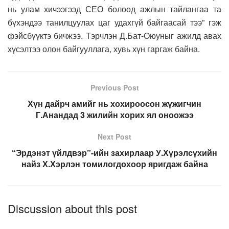
нь улам хичээгээд СЕО болоод ажлын тайлангаа та
бүхэндээ танилцуулах цаг удахгүй байгаасай тээ” гэж
фэйсбүүктэ бичжээ. Тэрчлэн Д.Бат-Оюуныг ажилд авах
хүсэлтээ олон байгууллага, хувь хүн гаргаж байна.
Previous Post
Хүн дайрч амийг нь хохироосон жүжигчин
Г.Анандад 3 жилийн хорих ял оноожээ
Next Post
“Эрдэнэт үйлдвэр”-ийн захирлаар У.Хүрэлсүхийн
найз Х.Хэрлэн томилогдохоор яригдаж байна
Discussion about this post