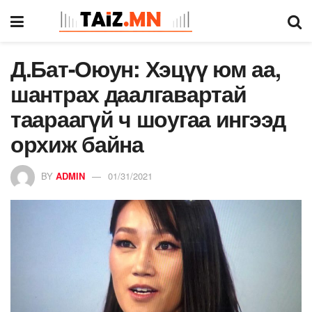
Д.Бат-Оюун: Хэцүү юм аа,
шантрах даалгавартай
таараагүй ч шоугаа ингээд
орхиж байна
BY
ADMIN
01/31/2021