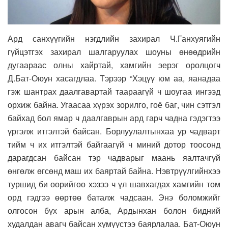
Ард санхүүгийн нэгдлийн захирал Ч.Ганхуягийн
гүйцэтгэх захирал шалгаруулах шоуны өнөөдрийн
дугаараас олны хайртай, хамгийн эерэг оролцогч
Д.Бат-Оюун хасагдлаа. Тэрээр “Хэцүү юм аа, яанадаа
гэж шантрах даалгавартай таараагүй ч шоугаа ингээд
орхиж байна. Угаасаа хүрэх зорилго, гоё баг, чин сэтгэл
байхад бол ямар ч даалгаврын ард гарч чадна гэдэгтээ
үргэлж итгэлтэй байсан. Борлуулалтынхаа ур чадварт
тийм ч их итгэлтэй байгаагүй ч миний дотор тоосонд
дарагдсан байсан тэр чадварыг маань яалтачгүй
өнгөлж өгсөнд маш их баяртай байна.
Нэвтрүүлгийнхээ
туршид би өөрийгөө хэзээ ч үл шавхагдах хамгийн том
орд гэдгээ өөртөө баталж чадсаан. Энэ боломжийг
олгосон бүх арын алба, Ардынхан болон бидний
худалдан авагч байсан хүмүүстээ баярлалаа.
Бат-Оюун