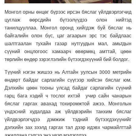
Монгол орны өнцөг бүрээс ирсэн бяслаг үйлдвэрлэгчид
цуглаж өөрсдийн бүтээлүүдээ олон нийтэд
танилцууллаа. Монгол оронд хийгдэж буй бяслаг нь
байгалийн олон бүс, цаг агаарын эрс тэс байдлаас
шалтгаалан тухайн газар нутгуудын мал, амьтдын
сүүний онцлогоос хамаарч өвөрмөц амттай, цөөн
төрлийн өндөр зэрэглэлийн бүтээгдэхүүний бий болдог.
Түүний нэгэн жишээ нь Алтайн уулсын 3000 метрийн
өндөрт байдаг сарлагийн сүүгээр хийсэн бяслаг юм.
Дэлхийн цөөн тооны улсад байдаг сарлагийн сүүний
гарц бага хэдий ч тослог ихтэй учир сайн чанарын
бяслаг гаргах авахад тохиромжтой ажээ. Монголын
үндэсний худалдаа аж үйлдвэрийн танхим бяслаг
үйлдвэрлэгчдээ дэмжиж тэдний бүтээгдэхүүнийг
дэлхийн зах зээлд гаргах тал дээр идэвх чармайлттай
ажиллана гэдгээ энэ үеэр мэдэгдлээ.