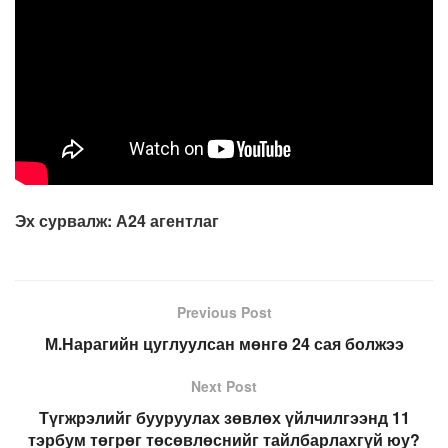
Эх сурвалж: А24 агентлаг
Previous Post
М.Нарагийн цуглуулсан мөнгө 24 сая болжээ
Next Post
Түгжрэлийг бууруулах зөвлөх үйлчилгээнд 11
тэрбум төгрөг төсөвлөснийг тайлбарлахгүй юу?