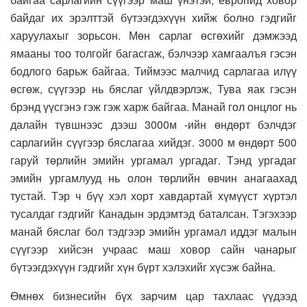
байдаг их эрэлттэй бүтээгдэхүүн хийж болно гэдгийг
харуулахыг зорьсон. Мөн сарлаг өсгөхийг дэмжээд
ямааны тоо толгойг багасгаж, бэлчээр хамгаалъя гэсэн
бодлого барьж байгаа. Тиймээс малчид сарлагаа илүү
өсгөж, сүүгээр нь бяслаг үйлдвэрлэж, Тува яак гэсэн
брэнд үүсгэнэ гэж гэж харж байгаа. Манай гол онцлог нь
далайн түвшнээс дээш 3000м -ийн өндөрт бэлчдэг
сарлагийн сүүгээр бяслагаа хийдэг. 3000 м өндөрт 500
гаруй төрлийн эмийн ургамал ургадаг. Тэнд ургадаг
эмийн ургамлууд нь олон төрлийн өвчин анагаахад
тустай. Тэр ч бүү хэл хорт хавдартай хүмүүст хүртэл
тусалдаг гэдгийг Канадын эрдэмтэд баталсан. Тэгэхээр
манай бяслаг бол тэдгээр эмийн ургамал иддэг малын
сүүгээр хийсэн учраас маш ховор сайн чанарыг
бүтээгдэхүүн гэдгийг хүн бүрт хэлэхийг хүсэж байна.
Өмнөх бизнесийн бүх зарчим цар тахлаас үүдээд