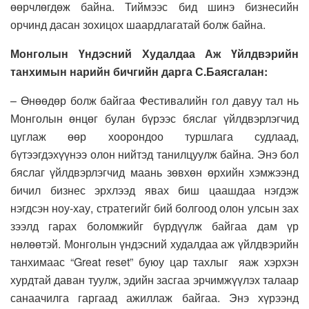
өөрчлөгдөж байна. Тиймээс бид шинэ бизнесийн
орчинд дасан зохицох шаардлагатай болж байна.
Монголын Үндэсний Худалдаа Аж Үйлдвэрийн
танхимын нарийн бичгийн дарга С.Баясгалан:
– Өнөөдөр болж байгаа Фестивалийн гол давуу тал нь
Монголын өнцөг булан бүрээс бяслаг үйлдвэрлэгчид
цуглаж өөр хоорондоо туршлага судлаад,
бүтээгдэхүүнээ олон нийтэд танилцуулж байна. Энэ бол
бяслаг үйлдвэрлэгчид маань зөвхөн өрхийн хэмжээнд
бичил бизнес эрхлээд явах биш цаашдаа нэгдэж
нэгдсэн ноу-хау, стратегийг бий болгоод олон улсын зах
зээлд гарах боломжийг бүрдүүлж байгаа дам үр
нөлөөтэй. Монголын үндэсний худалдаа аж үйлдвэрийн
танхимаас “Great reset” буюу цар тахлыг яаж хэрхэн
хурдтай даван туулж, эдийн засгаа эрчимжүүлэх талаар
санаачилга гаргаад ажиллаж байгаа. Энэ хүрээнд