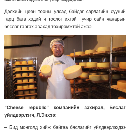
Дэлхийн цөөн тооны улсад байдаг сарлагийн сүүний
гарц бага хэдий ч тослог ихтэй учир сайн чанарын
бяслаг гаргах авахад тохиромжтой ажээ.
“Cheese republic” компанийн захирал, Бяслаг
үйлдвэрлэгч, Я.Энхээ:
– Бид монголд хийж байгаа бяслагийг үйлдвэрлэхдээ