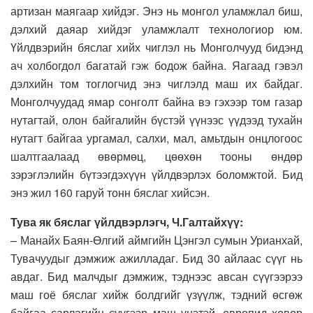
артизан маягаар хийдэг. Энэ нь монгол уламжлал биш,
дэлхий даяар хийдэг уламжлалт технологиор юм.
Үйлдвэрийн бяслаг хийх чиглэл нь Монголчууд бидэнд
ач холбогдол багатай гэж бодож байна. Яагаад гэвэл
дэлхийн том тоглогчид энэ чиглэлд маш их байдаг.
Монголчуудад ямар сонголт байна вэ гэхээр том газар
нутагтай, олон байгалийн бүстэй үүнээс үүдээд тухайн
нутагт байгаа ургамал, салхи, мал, амьтдын онцлогоос
шалтгаалаад өвөрмөц, цөөхөн тооны өндөр
зэрэглэлийн бүтээгдэхүүн үйлдвэрлэх боломжтой. Бид
энэ жил 160 гаруй тонн бяслаг хийсэн.
Тува як бяслаг үйлдвэрлэгч, Ч.Галтайхүү:
– Манайх Баян-Өлгий аймгийн Цэнгэл сумын Урианхай,
Тувачуудыг дэмжиж ажилладаг. Бид 30 айлаас сүүг нь
авдаг. Бид малчдыг дэмжиж, тэднээс авсан сүүгээрээ
маш гоё бяслаг хийж болдгийг үзүүлж, тэдний өсгөж
байгаа сарлагийн сүүгээр маш үнэтэй, европид ховор