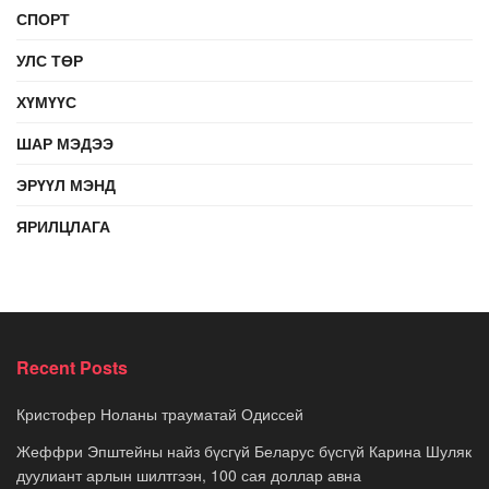
СПОРТ
УЛС ТӨР
ХҮМҮҮС
ШАР МЭДЭЭ
ЭРҮҮЛ МЭНД
ЯРИЛЦЛАГА
Recent Posts
Кристофер Ноланы трауматай Одиссей
Жеффри Эпштейны найз бүсгүй Беларус бүсгүй Карина Шуляк
дуулиант арлын шилтгээн, 100 сая доллар авна