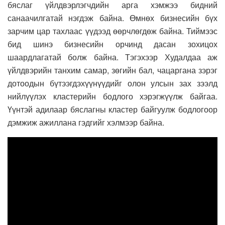
бяслаг үйлдвэрлэгчдийн арга хэмжээ бидний
санаачилгатай нэгдэж байна. Өмнөх бизнесийн бүх
зарчим цар тахлаас үүдээд өөрчлөгдөж байна. Тиймээс
бид шинэ бизнесийн орчинд дасан зохицох
шаардлагатай болж байна. Тэгэхээр Худалдаа аж
үйлдвэрийн танхим самар, зөгийн бал, чацаргана зэрэг
дотоодын бүтээгдэхүүнүүдийг олон улсын зах зээлд
нийлүүлэх кластерийн бодлого хэрэгжүүлж байгаа.
Үүнтэй адилаар бяслагны кластер байгуулж бодлогоор
дэмжиж ажиллана гэдгийг хэлмээр байна.