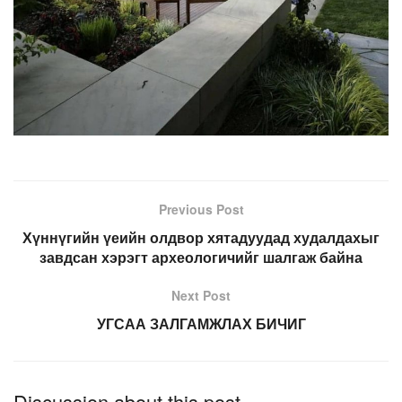
Previous Post
Хүннүгийн үеийн олдвор хятадуудад худалдахыг
завдсан хэрэгт археологичийг шалгаж байна
Next Post
УГСАА ЗАЛГАМЖЛАХ БИЧИГ
Discussion about this post