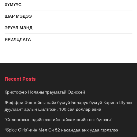
ХҮМҮҮС
ШАР МЭДЭЭ
ЭРҮҮЛ МЭНД
ЯРИЛЦЛАГА
Recent Posts
Кристофер Ноланы трауматай Одиссей
Жеффри Эпштейны найз бүсгүй Беларус бүсгүй Карина Шуляк
дуулиант арлын шилтгээн, 100 сая доллар авна
“Солонгосын эдийн засгийн гайхамшгийн нэг бүтээгч”
“Spice Girls”-ийн Мел Си 52 насандаа анх удаа гэрлэлээ