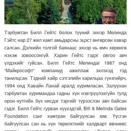
Тэрбумтан Билл Гейтс болон түүний эхнэр Мелинда
Гэйтс нар 27 жил хамт амьдарсны эцэст өнгөрсөн хавар
салсан. Дэлхийн толгой баянаас эхнэр нь өмч хөрөнгө
нэхэж зовоосонгүй. Харин Гейтс гэдэг овгоо авч
үлдэхийг гуйсан. Билл Гейтс Мелиндаг 1987 онд
“Майкрософт” компанид ажиллаж эхлэхэд тэд
танилцсан. Тэдний хайр сэтгэлийн харилцаа гүнзгийрч,
1994 онд Хавайн Ланай аралд хуримласан. Залуухан
тэрбумтан хуримандаа гадны хүн нэвтрүүлэхгүйн тулд
орон нутгийн бүх нисдэг тэргийг түрээслэн авч байсан
гэдэг. Билл Гейтс гурван хүүхэдтэй, Bill & Melinda Gates
Foundation санг хамтран байгуулсан юм. Үүсгэн
байгуулсан сан нь хүн төрөлхтнийг халдварт өвчнөөс