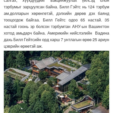
салгах, хүүхдүүдийг вакцинжуулах үйлсэд олон
тэрбумыг зарцуулсан байна. Билл Гэйтс нь 124 тэрбум
ам.долларын хөрөнгөтэй, дэлхийн дөрөв дэх баянд
тооцогдож байгаа. Билл Гейтс одоо 65 настай. 35
настай гоонь эр болсон тэрбумтан АНУ-ын Вашингтон
хотод амьдарч байна. Америкийн нийслэлийн Вадина
дахь Билл Гейтсийн орд харш 7 унтлагын өрөө 25 ариун
цэврийн өрөөтэй аж.