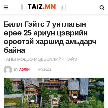
Билл Гэйтс 7 унтлагын
өрөө 25 ариун цэврийн
өрөөтэй харшид амьдарч
байна
ТАНЫ МЭДЭЭ МЭДЭЭЛЛИЙН ТАЙЗ
BY
ADMIN
10/12/2021