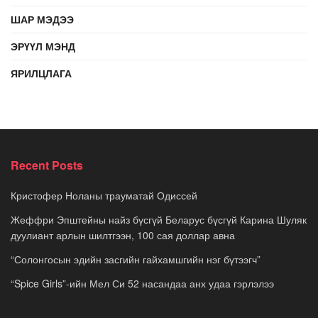
ШАР МЭДЭЭ
ЭРҮҮЛ МЭНД
ЯРИЛЦЛАГА
Recent Posts
Кристофер Ноланы трауматай Одиссей
Жеффри Эпштейны найз бүсгүй Беларус бүсгүй Карина Шуляк
дуулиант арлын шилтгээн, 100 сая доллар авна
“Солонгосын эдийн засгийн гайхамшгийн нэг бүтээгч”
“Spice Girls”-ийн Мел Си 52 насандаа анх удаа гэрлэлээ