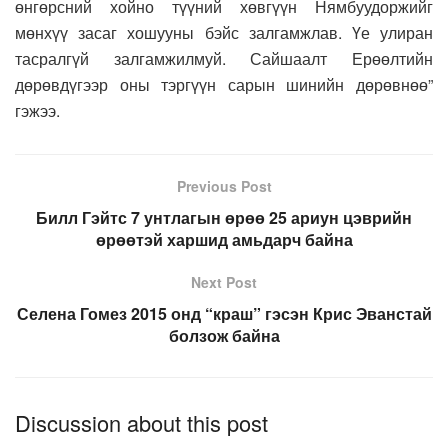
өнгөрсний хойно түүний хөвгүүн Нямбуудоржийг
мөнхүү засаг хошууны бэйс залгамжлав. Үе улиран
тасралгүй залгамжилмуй. Сайшаалт Ерөөлтийн
дөрөвдүгээр оны тэргүүн сарын шинийн дөрөвнөө”
гэжээ.
Previous Post
Билл Гэйтс 7 унтлагын өрөө 25 ариун цэврийн
өрөөтэй харшид амьдарч байна
Next Post
Селена Гомез 2015 онд “краш” гэсэн Крис Эванстай
болзож байна
Discussion about this post