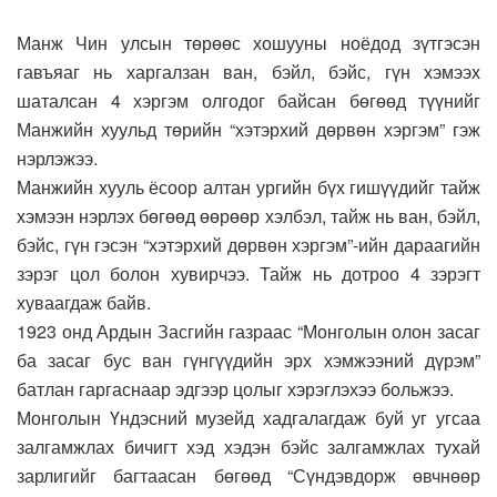
Манж Чин улсын төрөөс хошууны ноёдод зүтгэсэн
гавъяаг нь харгалзан ван, бэйл, бэйс, гүн хэмээх
шаталсан 4 хэргэм олгодог байсан бөгөөд түүнийг
Манжийн хуульд төрийн “хэтэрхий дөрвөн хэргэм” гэж
нэрлэжээ.
Манжийн хууль ёсоор алтан ургийн бүх гишүүдийг тайж
хэмээн нэрлэх бөгөөд өөрөөр хэлбэл, тайж нь ван, бэйл,
бэйс, гүн гэсэн “хэтэрхий дөрвөн хэргэм”-ийн дараагийн
зэрэг цол болон хувирчээ. Тайж нь дотроо 4 зэрэгт
хуваагдаж байв.
1923 онд Ардын Засгийн газраас “Монголын олон засаг
ба засаг бус ван гүнгүүдийн эрх хэмжээний дүрэм”
батлан гаргаснаар эдгээр цолыг хэрэглэхээ больжээ.
Монголын Үндэсний музейд хадгалагдаж буй уг угсаа
залгамжлах бичигт хэд хэдэн бэйс залгамжлах тухай
зарлигийг багтаасан бөгөөд “Сүндэвдорж өвчнөөр