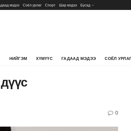
адаад мэдээ
Соёл урлаг
Спорт
Шар мэдээ
Бусад
Л
НИЙГЭМ
ХҮМҮҮС
ГАДААД МЭДЭЭ
СОЁЛ УРЛА
 дүүс
0