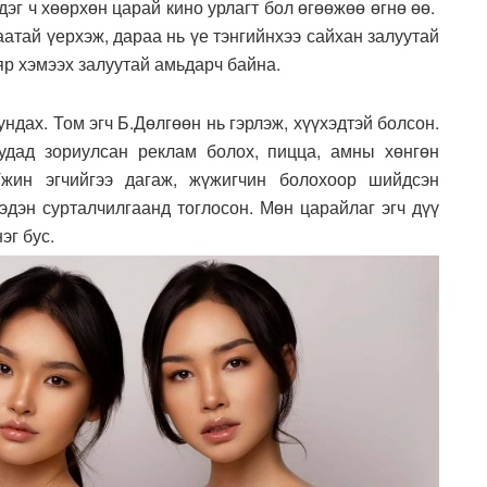
дэг ч хөөрхөн царай кино урлагт бол өгөөжөө өгнө өө.
атай үерхэж, дараа нь үе тэнгийнхээ сайхан залуутай
яр хэмээх залуутай амьдарч байна.
дах. Том эгч Б.Дөлгөөн нь гэрлэж, хүүхэдтэй болсон.
удад зориулсан реклам болох, пицца, амны хөнгөн
Үжин эгчийгээ дагаж, жүжигчин болохоор шийдсэн
эдэн сурталчилгаанд тоглосон. Мөн царайлаг эгч дүү
эг бус.