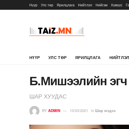
Нүүр
Улс төр
Ярилцлага
Нийтлэл
Нийгэм
Хүмүүс
Г
НҮҮР
УЛС ТӨР
ЯРИЛЦЛАГА
НИЙТЛЭ
Б.Мишээлийн эгч
ШАР ХУУДАС
BY
ADMIN
10/03/2021
in
Шар мэдээ