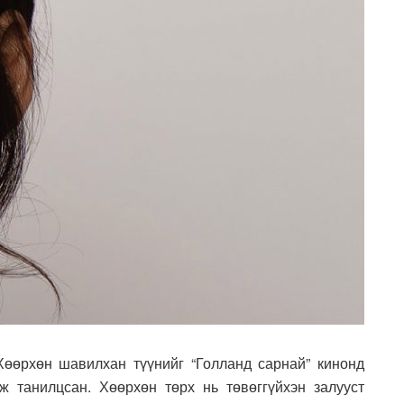
өөрхөн шавилхан түүнийг “Голланд сарнай” кинонд
 танилцсан. Хөөрхөн төрх нь төвөггүйхэн залууст