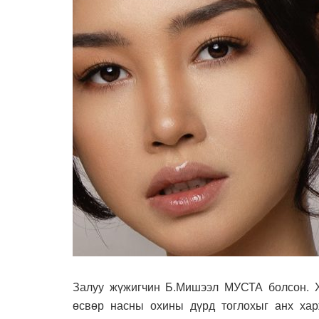
Залуу жүжигчин Б.Мишээл МУСТА болсон. Х
өсвөр насны охины дүрд тоглохыг анх харж