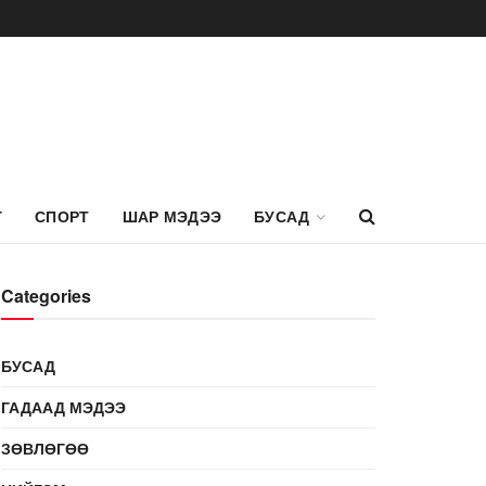
Г
СПОРТ
ШАР МЭДЭЭ
БУСАД
Categories
БУСАД
ГАДААД МЭДЭЭ
ЗӨВЛӨГӨӨ