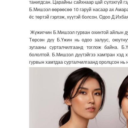
танигдсан. Царайны сайхнаар цай сүлэхгүй гэ
Б.Мишээл өөрөөсөө 10 гаруй насаар ах Амара
ёс төртэй гэрлэж, хүүтэй болсон. Одоо Д.Ихба
Жүжигчин Б.Мишээл гурван охинтой айлын дун
Төрсөн дүү Б.Үжин нь одоо залуус, оюутну
зугааны сурталчилгаанд тоглож байна. Б.
бололтой. Б.Мишээл дүүтэйгээ хамтран хэд х
гурвын хамтдаа сурталчилгаанд оролцсон нь н