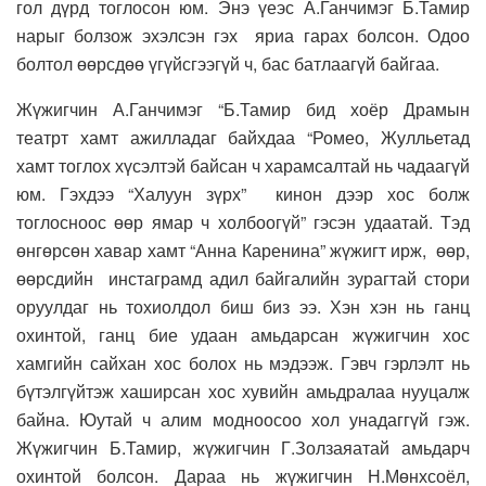
гол дүрд тоглосон юм. Энэ үеэс А.Ганчимэг Б.Тамир
нарыг болзож эхэлсэн гэх яриа гарах болсон. Одоо
болтол өөрсдөө үгүйсгээгүй ч, бас батлаагүй байгаа.
Жүжигчин А.Ганчимэг “Б.Тамир бид хоёр Драмын
театрт хамт ажилладаг байхдаа “Ромео, Жулльетад
хамт тоглох хүсэлтэй байсан ч харамсалтай нь чадаагүй
юм. Гэхдээ “Халуун зүрх” кинон дээр хос болж
тоглосноос өөр ямар ч холбоогүй” гэсэн удаатай. Тэд
өнгөрсөн хавар хамт “Анна Каренина” жүжигт ирж, өөр,
өөрсдийн инстаграмд адил байгалийн зурагтай стори
оруулдаг нь тохиолдол биш биз ээ. Хэн хэн нь ганц
охинтой, ганц бие удаан амьдарсан жүжигчин хос
хамгийн сайхан хос болох нь мэдээж. Гэвч гэрлэлт нь
бүтэлгүйтэж хаширсан хос хувийн амьдралаа нууцалж
байна. Юутай ч алим модноосоо хол унадаггүй гэж.
Жүжигчин Б.Тамир, жүжигчин Г.Золзаяатай амьдарч
охинтой болсон. Дараа нь жүжигчин Н.Мөнхсоёл,