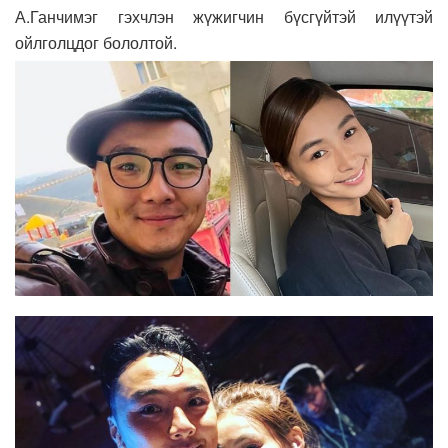
А.Ганчимэг гэхчлэн жүжигчин бүсгүйтэй илүүтэй
ойлголцдог бололтой.