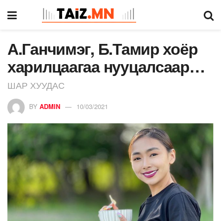
А.Ганчимэг, Б.Тамир хоёр
харилцаагаа нууцалсаар…
ШАР ХУУДАС
BY
ADMIN
10/03/2021