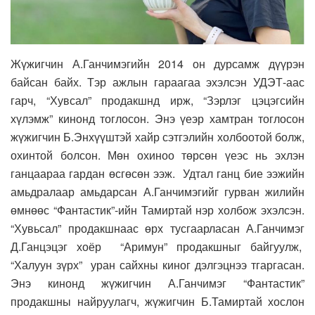
Жүжигчин А.Ганчимэгийн 2014 он дурсамж дүүрэн
байсан байх. Тэр ажлын гараагаа эхэлсэн УДЭТ-аас
гарч, “Хувсал” продакшнд ирж, “Зэрлэг цэцэгсийн
хүлэмж” кинонд тоглосон. Энэ үеэр хамтран тоглосон
жүжигчин Б.Энхүүштэй хайр сэтгэлийн холбоотой болж,
охинтой болсон. Мөн охиноо төрсөн үеэс нь эхлэн
ганцаараа гардан өсгөсөн ээж. Удтал ганц бие ээжийн
амьдралаар амьдарсан А.Ганчимэгийг гурван жилийн
өмнөөс “Фантастик”-ийн Тамиртай нэр холбож эхэлсэн.
“Хувьсал” продакшнаас өрх тусгаарласан А.Ганчимэг
Д.Ганцэцэг хоёр “Аримун” продакшныг байгуулж,
“Халуун зүрх” уран сайхны киног дэлгэцнээ тгаргасан.
Энэ кинонд жүжигчин А.Ганчимэг “Фантастик”
продакшны найруулагч, жүжигчин Б.Тамиртай хослон