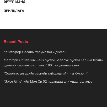
ЭРҮҮЛ МЭНД
ЯРИЛЦЛАГА
Recent Posts
Кристофер Ноланы трауматай Одиссей
Жеффри Эпштейны найз бүсгүй Беларус бүсгүй Карина Шуляк
дуулиант арлын шилтгээн, 100 сая доллар авна
“Солонгосын эдийн засгийн гайхамшгийн нэг бүтээгч”
“Spice Girls”-ийн Мел Си 52 насандаа анх удаа гэрлэлээ