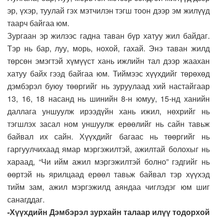
эр, үхэр, туулай гэх мэтчилэн тэгш тоон дээр эм жилүүд
таарч байгаа юм.
Зургаан эр жилээс гадна таван бүр хатуу жил байдаг.
Тэр нь бар, луу, морь, нохой, гахай. Энэ таван жилд
төрсөн эмэгтэй хүмүүст хань ижлийн тал дээр жаахан
хатуу байх гээд байгаа юм. Тиймээс хүүхдийг төрөхөд
дэмбэрэл буюу төөргийг нь зуруулаад хий настайгаар
13, 16, 18 насанд нь шинийн 8-н юмуу, 15-нд ханийн
даллага уншуулж ирээдүйн хань ижил, нөхрийг нь
тэгшлэх засал ном уншуулж ерөөлийг нь сайн тавьж
байвал их сайн. Хүүхдийг багаас нь төөргийг нь
гаргуулчихаад ямар мэргэжилтэй, ажилтай болохыг нь
хараад, “Чи ийм ажил мэргэжилтэй болно” гэдгийг нь
өөртэй нь ярилцаад ерөөл тавьж байвал тэр хүүхэд
тийм зам, ажил мэргэжилд аяндаа чиглэдэг юм шиг
санагддаг.
-Хүүхдийн Дэмбэрэл зурхайн талаар илүү тодорхой