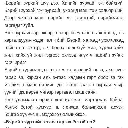
-Бэрийн зурхай шүү дээ. Ханийн зурхай гэж байхгүй.
Бэрийн зурхай гэж зурхайн ухаанд маш том салбар бий.
Дээр үеэсээ маш нарийн дэг жаягтай, нарийвчилж
гаргадаг зүйл.
Энэ зурхайгаар эхнэр, нөхөр хоёуланг нь хооронд нь
харгалдуулж үздэг тал ч бий. Бэрийг яагаад чухалчлаад
байна вэ гэхээр, өгч болох болохгүй жил, хурим хийх
жил, хийхгүй жил гэдгээс эхлээд илүү ч нарийн зүйлс
гарч ирдэг.
Бэрийн хуриман дээрээ өмсөх дээлний өнгө, аль зүгт
гарах вэ, хэрхэн аль зүгээс хадмын гэрт орох вэ гэх
мэтчилэн маш нарийн дэг жаяг заасан зурхай учир
үүнийг дэлгэрэнгүйгээр гаргавал маш сайн.
Энэ уламжлал орчин үед ихээхэн мартагдаж байна.
Хэлэх ёстой хүмүүс нь ярихаа больчихсон, асууж
байгаа хүмүүс нь мэдэхээ больчихжээ.
-Бэрийн зурхайг хэзээ гаргах ёстой вэ?