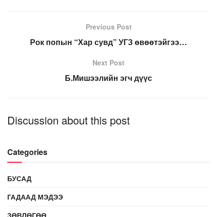
Previous Post
Рок попын “Хар сувд” УГЗ өвөөтэйгээ…
Next Post
Б.Мишээлийн эгч дүүс
Discussion about this post
Categories
БУСАД
ГАДААД МЭДЭЭ
ЗӨВЛӨГӨӨ