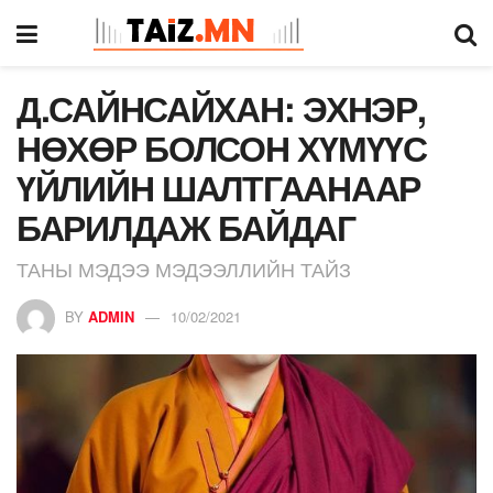
Д.САЙНСАЙХАН: ЭХНЭР,
НӨХӨР БОЛСОН ХҮМҮҮС
ҮЙЛИЙН ШАЛТГААНААР
БАРИЛДАЖ БАЙДАГ
ТАНЫ МЭДЭЭ МЭДЭЭЛЛИЙН ТАЙЗ
BY
ADMIN
10/02/2021