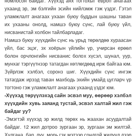
номлосон байдаг. Хүүхэд анх тогтохыг европ анагаах
ухаанд эр, эм бэлгийн эсийн нийлэмж гэж үздэг. Гэтэл
уламжлалт анагаах ухаан буюу буддын шашны таван
их ухааны онолд, намшэ буюу сүнс, лай буюу үйл,
нисванистай холбон тайлбарладаг.
Намшэ буюу хүүхдийн сүнс нь урьд төрөлдөө хураасан
үйл, бас эцэг, эх хоёрын үйлийн үр, учирсан ерөөл
болон орчлонгийн нисванис болох хүсэл, шунал, уур,
мунхаг тэргүүтнээр татагдан хөтлөгдөөд ирж байгаа юм.
Зүйрлэж хэлбэл, соронз шиг. Хүүхдийн сүнс ингэж
татагдаж ирээд таван махбодь эхийн умайд цугларч үр
тогтоно гэж уламжлалт анагаах ухаанд үздэг юм.
-Хүүхэд төрүүлэхэд сайн эсвэл муу, өөрөөр хэлбэл
хүүхдийн хувь заяанд тустай, эсвэл халтай жил гэж
байдаг уу?
-Эмэгтэй хүүхэд эр жилд төрөх нь жаахан асуудалтай
байдаг. 12 жил дотроо зургаан эр, зургаан эм жилтэй.
Хулгана, бар, луу, морь гэх мэтээр сондгой жилүүд дээр