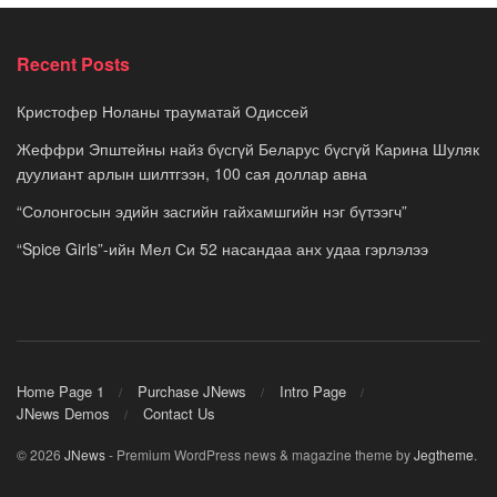
Recent Posts
Кристофер Ноланы трауматай Одиссей
Жеффри Эпштейны найз бүсгүй Беларус бүсгүй Карина Шуляк
дуулиант арлын шилтгээн, 100 сая доллар авна
“Солонгосын эдийн засгийн гайхамшгийн нэг бүтээгч”
“Spice Girls”-ийн Мел Си 52 насандаа анх удаа гэрлэлээ
Home Page 1
Purchase JNews
Intro Page
JNews Demos
Contact Us
© 2026
JNews
- Premium WordPress news & magazine theme by
Jegtheme
.