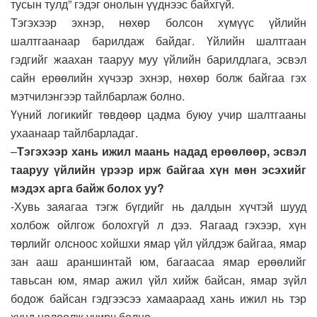
тусын тулд” гэдэг онолын үүднээс байхгүй.
Тэгэхээр эхнэр, нөхөр болсон хүмүүс үйлийн
шалтгаанаар барилдаж байдаг. Үйлийн шалтгаан
гэдгийг жаахан тааруу муу үйлийн барилдлага, эсвэл
сайн ерөөлийн хүчээр эхнэр, нөхөр болж байгаа гэх
мэтчилэнгээр тайлбарлаж болно.
Үүний логикийг төвдөөр цадма буюу учир шалтгааны
ухаанаар тайлбарладаг.
–
Тэгэхээр хань ижил маань надад ерөөлөөр, эсвэл
тааруу үйлийн үрээр ирж байгаа хүн мөн эсэхийг
мэдэх арга байж болох уу?
-Хувь заяагаа тэгж бүгдийг нь далдын хүчтэй шууд
холбож ойлгож болохгүй л дээ. Яагаад гэхээр, хүн
төрлийг олсноос хойшхи ямар үйл үйлдэж байгаа, ямар
зан ааш араншинтай юм, багаасаа ямар ерөөлийг
тавьсан юм, ямар ажил үйл хийж байсан, ямар зүйл
бодож байсан гэдгээсээ хамаараад хань ижил нь тэр
хүнд нөлөөлж учирч болно.