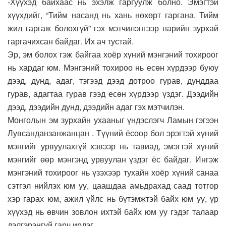
-Хүүхэд байхаас нь эхэлж гаргуулж болно. Эмэгтэй
хүүхдийг, “Тийм насанд нь хань нөхөрт гаргана. Тийм
жил гаргаж болохгүй” гэх мэтчилэнгээр нарийн зурхай
гаргачихсан байдаг. Их ач тустай.
Эр, эм болох гэж байгаа хоёр хүний мэнгэний тохироог
нь хардаг юм. Мэнгэний тохироо нь есөн хүрдээр буюу
дээд, дунд, адаг, тэгээд дээд дотроо гурав, дунддаа
гурав, адагтаа гурав гээд есөн хүрдээр үздэг. Дээдийн
дээд, дээдийн дунд, дээдийн адаг гэх мэтчилэн.
Монголын эм зурхайн ухааныг үндэслэгч Ламын гэгээн
Лувсанданзанжанцан . Түүний ёсоор бол эрэгтэй хүний
мэнгийг урвуулахгүй хэвээр нь тавиад, эмэгтэй хүний
мэнгийг өөр мэнгэнд урвуулан үздэг ёс байдаг. Ингэж
мэнгэний тохироог нь үзэхээр тухайн хоёр хүний санаа
сэтгэл нийлэх юм уу, цаашдаа амьдрахад саад тотгор
хэр гарах юм, ажил үйлс нь бүтэмжтэй байх юм уу, үр
хүүхэд нь өвчин зовлон ихтэй байх юм уу гэдэг талаар
дэлгэрэнгүй гарч ирдэг.