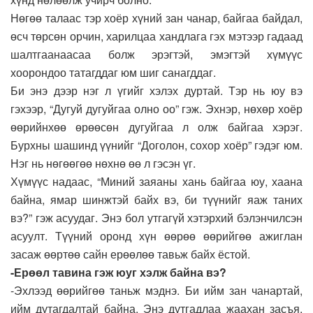
Нөгөө талаас тэр хоёр хүний зан чанар, байгаа байдал,
өсч төрсөн орчин, харилцаа хандлага гэх мэтээр гадаад
шалтгаанаасаа болж эрэгтэй, эмэгтэй хүмүүс
хоорондоо татагддаг юм шиг санагддаг.
Би энэ дээр нэг л үгийг хэлэх дуртай. Тэр нь юу вэ
гэхээр, “Дугуй дугуйгаа олно оо” гэж. Эхнэр, нөхөр хоёр
өөрийнхөө өрөөсөн дугуйгаа л олж байгаа хэрэг.
Бурхны шашинд үүнийг “Доголон, сохор хоёр” гэдэг юм.
Нэг нь нөгөөгөө нөхнө өө л гэсэн үг.
Хүмүүс надаас, “Миний заяаны хань байгаа юу, хаана
байна, ямар шинжтэй байх вэ, би түүнийг яаж таних
вэ?” гэж асуудаг. Энэ бол утгагүй хэтэрхий бэлэнчилсэн
асуулт. Түүний оронд хүн өөрөө өөрийгөө ажиглан
засаж өөртөө сайн ерөөлөө тавьж байх ёстой.
-Ерөөл тавина гэж юуг хэлж байна вэ?
-Эхлээд өөрийгөө таньж мэднэ. Би ийм зан чанартай,
ийм дутагдалтай байна. Энэ дутгадлаа жаахан засъя.