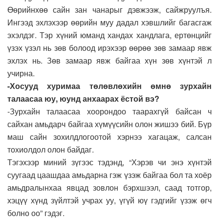
Өөрийнхөө сайн зан чанарыг дэвжээж, сайжруулъя.
Ингээд эхлэхээр өөрийн муу дадал хэвшлийг багасгаж
эхэлдэг. Тэр хүний юманд хандах хандлага, ертөнцийг
үзэх үзэл нь зөв болоод ирэхээр өөрөө зөв замаар явж
эхлэх нь. Зөв замаар явж байгаа хүн зөв хүнтэй л
учирна.
-Хосууд хуримаа төлөвлөхийн өмнө зурхайн
талаасаа юу, юунд анхаарах ёстой вэ?
-Зурхайн талаасаа хоорондоо таарахгүй байсан ч
сайхан амьдарч байгаа хүмүүсийн олон жишээ бий. Бүр
маш сайн зохилдлогоотой хэрнээ хагацаж, салсан
тохиолдол олон байдаг.
Тэгэхээр миний зүгээс тэдэнд, “Хэрэв чи энэ хүнтэй
суугаад цаашдаа амьдарна гэж үзэж байгаа бол та хоёр
амьдралынхаа явцад зовлон бэрхшээл, саад тотгор,
хэцүү хүнд зүйлтэй учрах уу, үгүй юү гэдгийг үзэж өгч
болно оо” гэдэг.