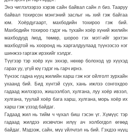
Энэ чиглэлээрээ хэрэв сайн байвал сайн л биз. Тааруу
байвал тохирсон мэнгэний заслыг нь хий гэж байгаа
юм. Хоёрдугаарт, махбодийн тохироо гэж бий.
Махбодийн тохироо гэдэг нь тухайн хоёр хүний жилийн
махбодууд /мод, төмөр, шороо гэх мэт/-ийг эрхтэн
махбодтой нь хооронд нь харгалдуулаад түүнээсээ нэг
шинжээ гаргаж ирэхийг хэлдэг.
Түүгээр тэр хоёр хүн эхнэр, нөхөр болоход үр хүүхэд
гарах уу, үгүй юү гэдэг нь гарч ирнэ.
Үүнээс гадна нууц жилийн харш гэж нэг ойлголт зурхайн
ухаанд бий. Бид хүнтэй суух, хань ижлээ сонгохдоо
гадаад жилээрээ, жишээлбэл, хулгана, луу хоёр ивээл,
хулгана, туулай хоёр бага харш, хулгана, морь хоёр их
харш гэж үзээд байдаг.
Гадаад жил нь тийм ч чухал биш гэсэн үг. Хүмүүс тэр
гадаад жилдээ ихэвчлэн илүү ач холбогдол өгөөд
байдаг. Мэдээж, сайн, муу үйлчлэл нь бий. Гэхдээ нууц