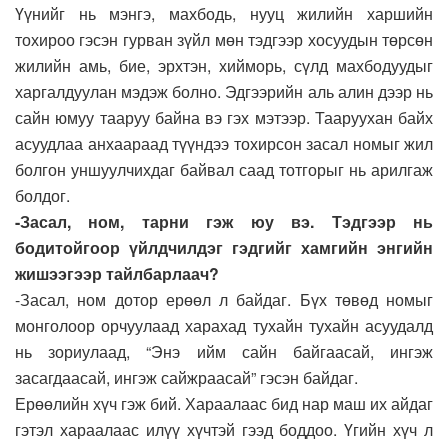
Үүнийг нь мэнгэ, махбодь, нууц жилийн харшийн
тохироо гэсэн гурван зүйл мөн тэдгээр хосуудын төрсөн
жилийн амь, бие, эрхтэн, хийморь, сүлд махбодуудыг
харгалдуулан мэдэж болно. Эдгээрийн аль алин дээр нь
сайн юмуу тааруу байна вэ гэх мэтээр. Тааруухан байх
асуудлаа анхаараад түүндээ тохирсон засал номыг жил
болгон уншуулчихдаг байвал саад тотгорыг нь арилгаж
болдог.
-Засал, ном, тарни гэж юу вэ. Тэдгээр нь
бодитойгоор үйлдчилдэг гэдгийг хамгийн энгийн
жишээгээр тайлбарлаач?
-Засал, ном дотор ерөөл л байдаг. Бүх төвөд номыг
монголоор орчуулаад харахад тухайн тухайн асуудалд
нь зориулаад, “Энэ ийм сайн байгаасай, ингэж
засагдаасай, ингэж сайжраасай” гэсэн байдаг.
Ерөөлийн хүч гэж бий. Хараалаас бид нар маш их айдаг
гэтэл хараалаас илүү хүчтэй гээд боддоо. Үгийн хүч л