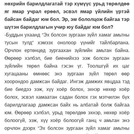
нөхрийн барилдлагатай тэр хүмүүс урьд төрөлдөө
яг ямар учрал ерөөл, эсвэл ямар үйлийн үртэй
байсан байдаг юм бол. Эр, эм бололцож байгаа тэр
шүтэн барилдлагын учир юу байдаг юм бол?
-Буддын ухаанд “Эх болсон зургаан зүйл хамаг амьтны
тусын тулд” хэмээх онолоор үүнийг тайлбарлана.
Орчлон ертөнцөд зургаахан зүйлийн амьтан байна.
Өөрөөр хэлбэл, бие биенийхээ ээж болсон зургаан
зүйлийн төрөл байна гэсэн үг. Тоолшгүй их цаг
хугацааны өмнөөс энэ зургаан зүйл төрөл өөр
хоорондоо дамжсан байдаг. Ингэж дамжих явцдаа тэд
бие биедээ ээж, хүү хоёр болох, эхнэр нөхөр хоёр
болох, эсвэл хамаатан садан болох гэх мэтчилэн бүх
барилдлагаар дамжсан байх нь албатай болж байгаа
юм. Өөрөөр хэлбэл, урьд төрөлдөө эхнэр, нөхөр хоёр
болоогүй, ээж, хүү хоёр болоогүй ганц ч амьтан энэ
орчлон дээрх “Эх болсон зургаан зүйл хамаг амьтны