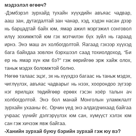
мэдээлэл өгөөч?
-Дэмбэрэл зурхайд тухайн хүүхдийн авъяас чадвар,
ааш зан, дутагдалтай зан чанар, хэд, хэдэн насан дээр
нь барцадтай байх юм, ямар ажил мэргэжил сонговол
илүү зохимжтой юм гэх мэтчилэн бүх зүйл нь гараад
ирнэ. Энэ маш ач холбогдолтой. Яагаад гэхээр хүүхэд
бага байхдаа зовлон бэрхшээл саад тохиолдоход, “Би
ер нь ямар хүн юм бэ?” гэж өөрийгөө эрж хайж олох,
таньж мэдэх боломжтой болно.
Нөгөө талаас эцэг, эх нь хүүхдээ багаас нь таньж мэдэх,
чиглүүлэх, авъяас чадварыг нь нээх, хоорондоо зүгээр
нэг ярилцах төдийгөөр ерөөх гэсэн хоёр талын ач
холбогдолтой. Энэ бол манай Монголын уламжлалт
зурхайн ухааны ёс. Орчин үед энэ алдагдчихаад байгаа
учраас үүнийг дэлгэрүүлэх юм сан, хүмүүст хэлэх юм
сан гэж хичээж явж байгаа.
-Ханийн зурхай буюу бэрийн зурхай гэж юу вэ?