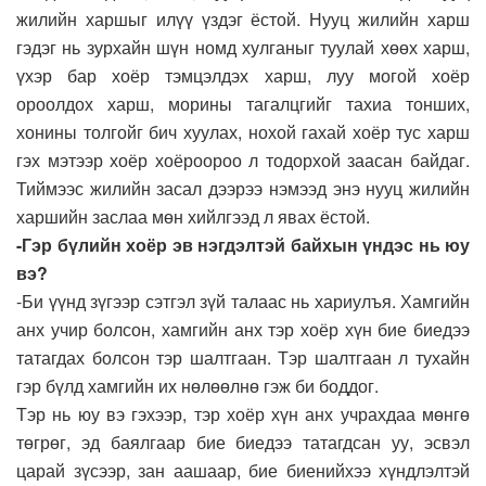
жилийн харшыг илүү үздэг ёстой. Нууц жилийн харш
гэдэг нь зурхайн шүн номд хулганыг туулай хөөх харш,
үхэр бар хоёр тэмцэлдэх харш, луу могой хоёр
ороолдох харш, морины тагалцгийг тахиа тонших,
хонины толгойг бич хуулах, нохой гахай хоёр тус харш
гэх мэтээр хоёр хоёроороо л тодорхой заасан байдаг.
Тиймээс жилийн засал дээрээ нэмээд энэ нууц жилийн
харшийн заслаа мөн хийлгээд л явах ёстой.
-Гэр бүлийн хоёр эв нэгдэлтэй байхын үндэс нь юу
вэ?
-Би үүнд зүгээр сэтгэл зүй талаас нь хариулъя. Хамгийн
анх учир болсон, хамгийн анх тэр хоёр хүн бие биедээ
татагдах болсон тэр шалтгаан. Тэр шалтгаан л тухайн
гэр бүлд хамгийн их нөлөөлнө гэж би боддог.
Тэр нь юу вэ гэхээр, тэр хоёр хүн анх учрахдаа мөнгө
төгрөг, эд баялгаар бие биедээ татагдсан уу, эсвэл
царай зүсээр, зан аашаар, бие биенийхээ хүндлэлтэй