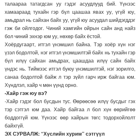
талаараа татагдсан уу гэдэг асуудлууд бий. Үүнээс
хамаараад тухайн гэр бүл цаашаа явах уу, үгүй юу,
амьдрал нь сайхан байх уу, үгүй юу асуудал шийдэгддэг
гэж би ойлгодог. Чиний хамгийн ойрын сайн анд найз
бол чиний эхнэр юм уу, нөхөр байх ёстой.
Хоёрдугаарт, итгэл үнэмшил байна. Тэр хоёр хүн нэг
үзэл бодолтой, нэг итгэл үнэмшилтэй байх нь тухайн гэр
бүл илүү сайхан амьдрах, цаашдаа илүү сайн байх
үндэс нь. Тиймээс итгэл буюу үнэмшилтэй, нэг зорилго,
санаа бодолтой байж л тэр зүйл гарч ирж байгаа юм.
Хүндлэл, хайр ч мөн үүнд орно.
-Хайр гэж юу вэ?
-Хайр гэдэг бол бусдын тус. Өөрөөсөө илүү бусдыг гэх
тэр сэтгэл юм даа. Хайр байгаа л бол хүн өөрийгөө
боддоггүй юм. Үүнээс өөр хайрын төгс тодорхойлолт
байхгүй.
ЭХ СУРВАЛЖ: “Хүслийн хурим” сэтгүүл