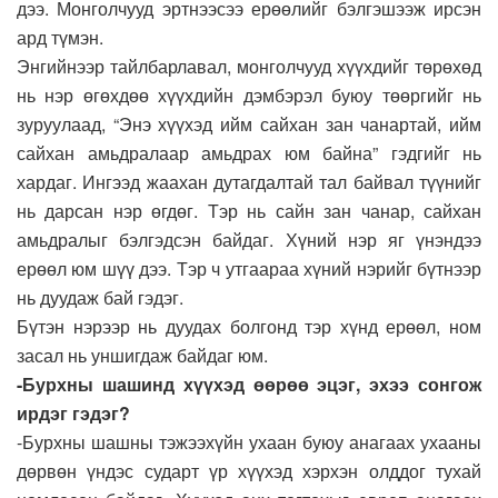
дээ. Монголчууд эртнээсээ ерөөлийг бэлгэшээж ирсэн
ард түмэн.
Энгийнээр тайлбарлавал, монголчууд хүүхдийг төрөхөд
нь нэр өгөхдөө хүүхдийн дэмбэрэл буюу төөргийг нь
зуруулаад, “Энэ хүүхэд ийм сайхан зан чанартай, ийм
сайхан амьдралаар амьдрах юм байна” гэдгийг нь
хардаг. Ингээд жаахан дутагдалтай тал байвал түүнийг
нь дарсан нэр өгдөг. Тэр нь сайн зан чанар, сайхан
амьдралыг бэлгэдсэн байдаг. Хүний нэр яг үнэндээ
ерөөл юм шүү дээ. Тэр ч утгаараа хүний нэрийг бүтнээр
нь дуудаж бай гэдэг.
Бүтэн нэрээр нь дуудах болгонд тэр хүнд ерөөл, ном
засал нь уншигдаж байдаг юм.
-Бурхны шашинд хүүхэд өөрөө эцэг, эхээ сонгож
ирдэг гэдэг?
-Бурхны шашны тэжээхүйн ухаан буюу анагаах ухааны
дөрвөн үндэс сударт үр хүүхэд хэрхэн олддог тухай