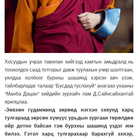
Хосуудын учрах тавилан хийгээд хамтын амьдралд нь
тохиолдох саад тотгорыг давж туулахын учир шалтгаан,
уялдаа холбоог бурхны шашинд хэрхэн авч үзэж,
тайлбарладаг талаар “Бусдад туслахуй” анагаах ухааны
“Манба Дацан” хийдийн зурхайч лам Д.Сайнсайхантай
ярилцлаа.
-Зөвхөн гудамжинд зөрөөд нэгхэн секунд харц
тулгараад зөрсөн хүмүүс урьдын зургаан төрөлдөө
ойр дотно байсан гэж бурхны шашинд үздэг юм
билээ. Гэтэл харц тулгарахаар барахгүй эхнэр,