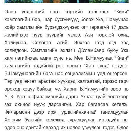
Олон үндэстний өнгө төрхийн төлөөлөл “Киви”
хамтлагийн бор, шар бүсгүйчүүд болох Ука, Намуунаа
хоёр хамтлагийн бүрэлдэхүүнээс огт гараагүй 17 дахь
жилийнхээ нүүр нүүрийг үзлээ. Ази төрхтэй охид
Халиунаа, Солонго, Агий, Энхзол гээд хэд хэд
солигдсон. Хамтлагийн ахлагч Д.Уламбаяр буюу Ука
хамтлагийнхаа амин сүнс нь. Мөн Б.Намуунаа “Киви”
хамтлагийн төдийгүй рок попын “Хар сувд” гэгддэг.
Б.Намуунаагийн бага нас социализмын үед өнгөрсөн.
Тэр үед өнгөт арьстан хүүхдэд халгаатай, гэрээс гарч
ороход хэцүү байсан үе. Харин Б.Намуугийн өвөө нь
УГЗ, Улсын филармонийн дарга Ухнаа гуай болохоор
зээ охиноо нууж дарсангүй. Хар багаасаа хөтөлж,
Филармони дээр ирж, урлагийнхантай танилцуулан
Хөгжим бүжгийн колежид суралцуулан ирээдүйд нь,
одоо энэ дайтай явахад их нөлөө үзүүлсэн гэдэг. Одоо