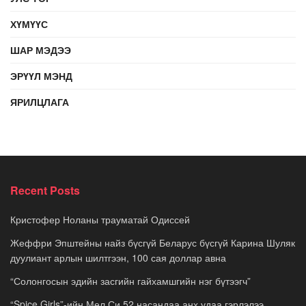
ХҮМҮҮС
ШАР МЭДЭЭ
ЭРҮҮЛ МЭНД
ЯРИЛЦЛАГА
Recent Posts
Кристофер Ноланы трауматай Одиссей
Жеффри Эпштейны найз бүсгүй Беларус бүсгүй Карина Шуляк
дуулиант арлын шилтгээн, 100 сая доллар авна
“Солонгосын эдийн засгийн гайхамшгийн нэг бүтээгч”
“Spice Girls”-ийн Мел Си 52 насандаа анх удаа гэрлэлээ