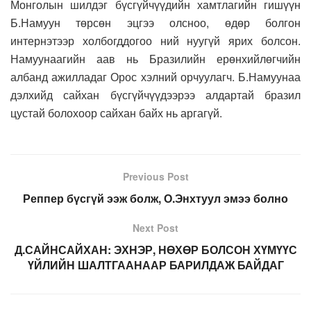
Монголын шилдэг бүсгүйчүүдийн хамтлагийн гишүүн
Б.Намуун төрсөн эцгээ олсноо, өдөр болгон
интернэтээр холбогддогоо ний нуугүй ярих болсон.
Намуунаагийн аав нь Бразилийн ерөнхийлөгчийн
албанд ажилладаг Орос хэлний орчуулагч. Б.Намуунаа
дэлхийд сайхан бүсгүйчүүдээрээ алдартай бразил
цустай болохоор сайхан байх нь аргагүй.
Previous Post
Реппер бүсгүй ээж болж, О.Энхтуул эмээ болно
Next Post
Д.САЙНСАЙХАН: ЭХНЭР, НӨХӨР БОЛСОН ХҮМҮҮС
ҮЙЛИЙН ШАЛТГААНААР БАРИЛДАЖ БАЙДАГ