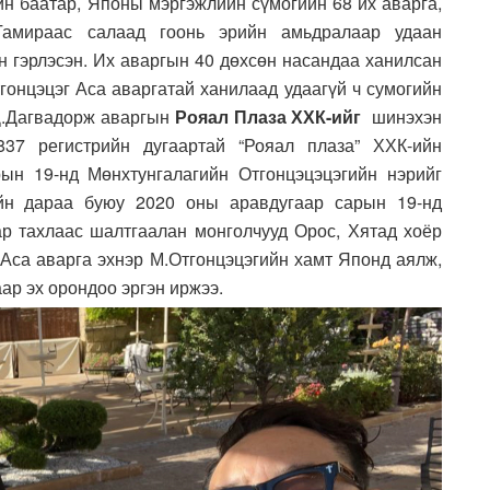
н баатар, Японы мэргэжлийн сүмогийн 68 их аварга,
Тамираас салаад гоонь эрийн амьдралаар удаан
н гэрлэсэн. Их аваргын 40 дөхсөн насандаа ханилсан
Отгонцэцэг Аса аваргатай ханилаад удаагүй ч сумогийн
 Д.Дагвадорж аваргын
Рояал Плаза
ХХК-ийг
шинэхэн
837 регистрийн дугаартай “Рояал плаза” ХХК-ийн
рын 19-нд Мөнхтунгалагийн Отгонцэцэцэгийн нэрийг
ийн дараа буюу 2020 оны аравдугаар сарын 19-нд
р тахлаас шалтгаалан монголчууд Орос, Хятад хоёр
 Аса аварга эхнэр М.Отгонцэцэгийн хамт Японд аялж,
аар эх орондоо эргэн иржээ.