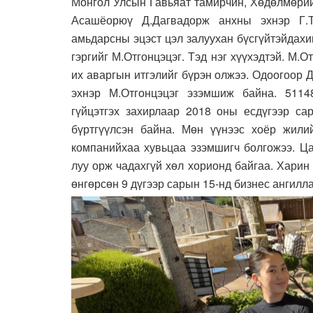
Монгол Улсын Гавьяат тамирчин, Хөдөлмөрий
Асашёорюү Д.Дагвадорж анхны эхнэр Г.
амьдарсны эцэст цэл залуухан бүсгүйтэйдахи
гэргийг М.Отгонцэцэг. Тэд нэг хүүхэдтэй. М.
их аваргын итгэлийг бүрэн олжээ. Одоогоор
эхнэр М.Отгонцэцэг эзэмшиж байна. 5114
гүйцэтгэх захирлаар 2018 оны есдүгээр са
бүртгүүлсэн байна. Мөн үүнээс хоёр жил
компанийхаа хувьцаа эзэмшигч болгожээ. Ца
луу орж чадахгүй хөл хорионд байгаа. Харин
өнгөрсөн 9 дүгээр сарын 15-нд бизнес ангилл