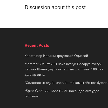
Discussion about this post
Recent Posts
Кристофер Ноланы трауматай Одиссей
Жеффри Эпштейны найз бүсгүй Беларус бүсгүй
Карина Шуляк дуулиант арлын шилтгээн, 100 сая
доллар авна
“Солонгосын эдийн засгийн гайхамшгийн нэг бүтээгч
“Spice Girls”-ийн Мел Си 52 насандаа анх удаа
гэрлэлээ