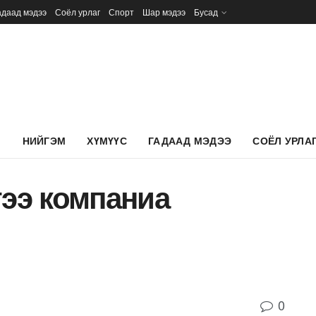
адаад мэдээ
Соёл урлаг
Спорт
Шар мэдээ
Бусад
Л
НИЙГЭМ
ХҮМҮҮС
ГАДААД МЭДЭЭ
СОЁЛ УРЛА
тээ компаниа
0