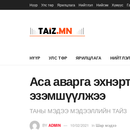
Нүүр
Улс төр
Ярилцлага
Нийтлэл
Нийгэм
Хүмүүс
Г
НҮҮР
УЛС ТӨР
ЯРИЛЦЛАГА
НИЙТЛЭ
Аса аварга эхнэр
эзэмшүүлжээ
ТАНЫ МЭДЭЭ МЭДЭЭЛЛИЙН ТАЙЗ
BY
ADMIN
10/02/2021
in
Шар мэдээ