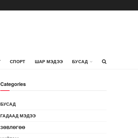
Г
СПОРТ
ШАР МЭДЭЭ
БУСАД
Categories
БУСАД
ГАДААД МЭДЭЭ
ЗӨВЛӨГӨӨ