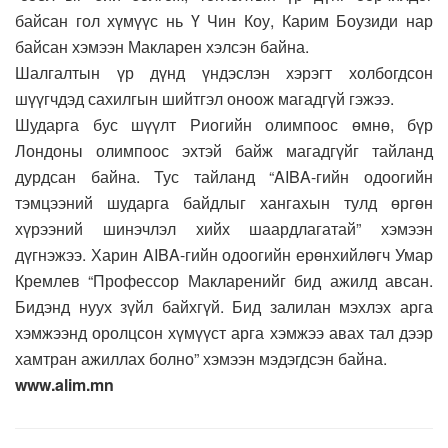
байсан гол хүмүүс нь Ү Чин Коу, Карим Боузиди нар
байсан хэмээн Макларен хэлсэн байна.
Шалгалтын үр дүнд үндэслэн хэрэгт холбогдсон
шүүгчдэд сахилгын шийтгэл оноож магадгүй гэжээ.
Шударга бус шүүлт Риогийн олимпоос өмнө, бүр
Лондоны олимпоос эхтэй байж магадгүйг тайланд
дурдсан байна. Тус тайланд “AIBA-гийн одоогийн
тэмцээний шударга байдлыг хангахын тулд өргөн
хүрээний шинэчлэл хийх шаардлагатай” хэмээн
дүгнэжээ. Харин AIBA-гийн одоогийн ерөнхийлөгч Умар
Кремлев “Профессор Макларенийг бид ажилд авсан.
Бидэнд нуух зүйл байхгүй. Бид залилан мэхлэх арга
хэмжээнд оролцсон хүмүүст арга хэмжээ авах тал дээр
хамтран ажиллах болно” хэмээн мэдэгдсэн байна.
www.alim.mn