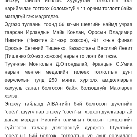
энэхүү тайлан илчлэв. Хуудуутай тоглолтын тоог
нарийвчлан тогтоох боломжгүй ч 11 орчим тоглолт байж
магадгүй гэж мэдэгдлээ.
Эдгээр тулааны тоонд 56 кг-ын шөвгийн наймд учраа
таарсан Ирландын Майк Конлан, Оросын Владимир
Никитин (Никитин 2:1-ээр хожсон), -91 кг-ын финал
Оросын Евгений Тишенко, Казахстаны Василий Левит
(Тишенко 3:0-ээр хожсон) нарын тоглолт багтжээ.
Түүнчлэн Монголын Д.Отгондалай, Францын С.Умиа
нарын мөнгөн медалийн төлөөх тоглолтын дүнг
өөрчлөхын тулд 250 мянга хүртэлх ам.долларын
хахууль санал болгосон байж болзошгүйг Макларен
хэлэв.
Энэхүү тайланд AIBA-гийн бий болгосон шүүлтийн
“соёл”, шүүгч нар энэхүү “соёл”-ыг хэрхэн дуулгавартай
дагаж мөрдөн Риогийн олимпын боксын тэмцээнийг
сүйтгэсэн талаар дэлгэрэнгүй дурджээ. Шүүлтийн
“соёл”-ыг бий болгож, тоглолтын үр дүнг өөрчилдөг