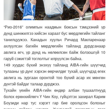
“Рио-2016” олимпын наадмын боксын тэмцээний үр
дүнд шинжилгээ хийсэн хараат бус мөрдлөгийн тайланг
танилцуужээ. Канадын хуульч Ричард Макларенаар
ахлуулсан багийн мөрдлөгийн тайланд дурдсанаар
авлига өгч, үр дүнд нь нөлөөлсөн байж болзошгүй 10
гаруй сэжигтэй тоглолтыг илрүүлсэн байна.
149 хуудас бүхий энэхүү тайланд AIBA-гийн шүүгчид
тулааны үр дүнг хэрхэн өөрчилдөг тухай, шүүгчдэд өгөх
авлига нь зургаан оронтой тоо бүхий асар их мөнгөн
дүнтэй байдаг талаар дурджээ.
Тухайн үеийн AIBA-гийн өндөр албан тушаалтнууд
болох ерөнхийлөгч Ү Чин Коу, гүйцэтгэх захирал Карим
Боузиди нар тус хэрэгт гар бие оролцсон болохыг