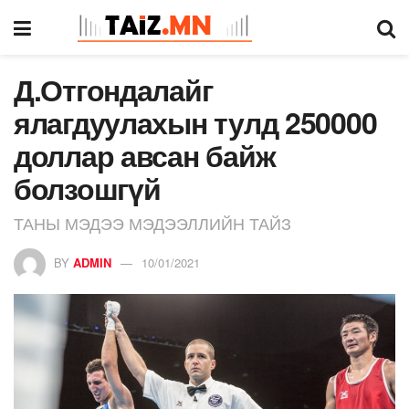
Д.Отгондалайг
ялагдуулахын тулд 250000
доллар авсан байж
болзошгүй
ТАНЫ МЭДЭЭ МЭДЭЭЛЛИЙН ТАЙЗ
BY
ADMIN
10/01/2021