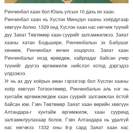
Ринчинбал хаан бол Юань улсын 10 дахь их хаан.
Ринчинбал хаан нь Хүслэн Минцзун хааны хоёрдугаар
хөвгүүн болно. 1329 онд Хүслэн хаан нас нөгчиж түүний
дүү Заяат Төвтөмөр хаан суурийг залгамжилжээ. Заяат
хааны хатан Бодьшири, Ринчинбалын эх Бабушаг
хөнөөж, Ринчинбал өнчин хоцорчээ. Заяат хаан
Ринчинбалыг ихэд өрөвдөж, хайрладаг байсан учир
түүнийг дүүгээ өргөмжилж нийслэл хотод дэргэдээ
үлдээжээ.
Уг нь ах дүү хоёрын аман гэрээгээр бол Хүслэн хааны
хоёр хөвгүүн Тогоонтөмөр, Ринчинбалын аль нэг нь
хунтайж өргөмжлөгдөж хаан суурийг залгамжлах ёстой
байсан юм. Гэвч Төвтөмөр Заяат хаан өөрийн хөвгүүн
Алтандара-г хунтайж өргөмжилж, хаан сууринд
залгамжлуулахаар болов. Гэвч Алтандара нь удалгүй
нас нөгчжээ. 1332 оны 8-р сард Заяат хаан нас