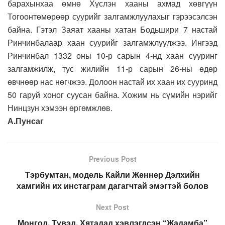
барахынхаа өмнө Хүслэн хааны ахмад хөвгүүн
Тогоонтөмөрөөр суурийг залгамжлуулахыг гэрээсэлсэн
байна. Гэтэл Заяат хааны хатан Бодьшири 7 настай
Ринчинбалаар хаан суурийг залгамжлуулжээ. Ингээд
Ринчинбал 1332 оны 10-р сарын 4-нд хаан сууринг
залгамжилж, тус жилийн 11-р сарын 26-ны өдөр
өвчнөөр нас нөгчжээ. Долоон настай их хаан их сууринд
50 гаруй хоног суусан байна. Хожим нь сүмийн нэрийг
Нинцзун хэмээн өргөмжлөв.
А.Пунсаг
Previous Post
Тэрбумтан, модель Кайли Женнер Дэлхийн
хамгийн их инстаграм дагагчтай эмэгтэй болов
Next Post
Монгол, Түвэд, Хятадад хэвлэгдсэн “Жадамба”