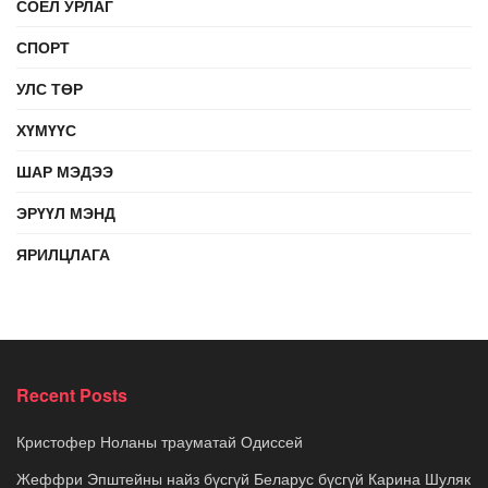
СОЁЛ УРЛАГ
СПОРТ
УЛС ТӨР
ХҮМҮҮС
ШАР МЭДЭЭ
ЭРҮҮЛ МЭНД
ЯРИЛЦЛАГА
Recent Posts
Кристофер Ноланы трауматай Одиссей
Жеффри Эпштейны найз бүсгүй Беларус бүсгүй Карина Шуляк