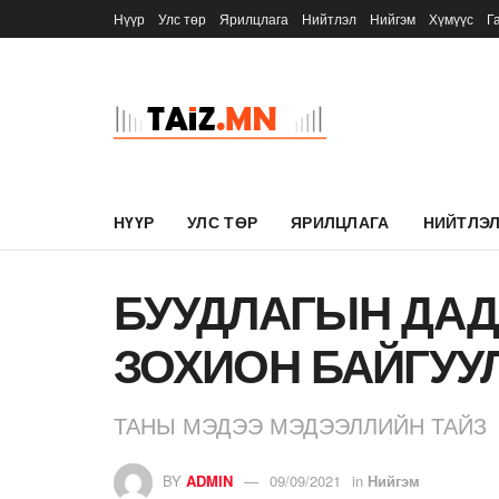
Нүүр
Улс төр
Ярилцлага
Нийтлэл
Нийгэм
Хүмүүс
Г
НҮҮР
УЛС ТӨР
ЯРИЛЦЛАГА
НИЙТЛЭ
БУУДЛАГЫН ДАД
ЗОХИОН БАЙГУУ
ТАНЫ МЭДЭЭ МЭДЭЭЛЛИЙН ТАЙЗ
BY
ADMIN
09/09/2021
in
Нийгэм