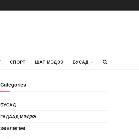
Г
СПОРТ
ШАР МЭДЭЭ
БУСАД
Categories
БУСАД
ГАДААД МЭДЭЭ
ЗӨВЛӨГӨӨ