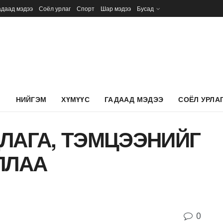
адаад мэдээ
Соёл урлаг
Спорт
Шар мэдээ
Бусад
Л
НИЙГЭМ
ХҮМҮҮС
ГАДААД МЭДЭЭ
СОЁЛ УРЛА
ЛАГА, ТЭМЦЭЭНИЙГ
ЛЛАА
0