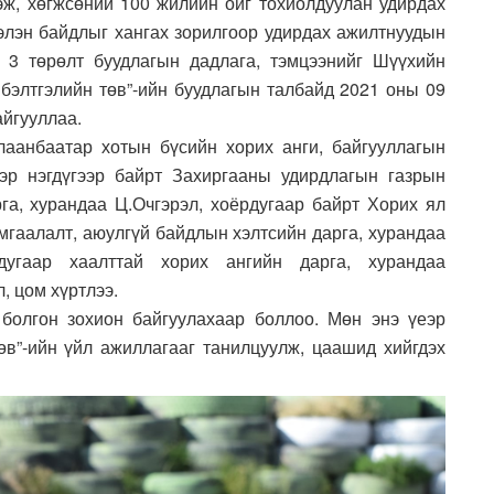
эж, хөгжсөний 100 жилийн ойг тохиолдуулан удирдах
элэн байдлыг хангах зорилгоор удирдах ажилтнуудын
 3 төрөлт буудлагын дадлага, тэмцээнийг Шүүхийн
 бэлтгэлийн төв”-ийн буудлагын талбайд 2021 оны 09
айгууллаа.
аанбаатар хотын бүсийн хорих анги, байгууллагын
эр нэгдүгээр байрт Захиргааны удирдлагын газрын
га, хурандаа Ц.Очгэрэл, хоёрдугаар байрт Хорих ял
мгаалалт, аюулгүй байдлын хэлтсийн дарга, хурандаа
дугаар хаалттай хорих ангийн дарга, хурандаа
, цом хүртлээ.
болгон зохион байгуулахаар боллоо. Мөн энэ үеэр
төв”-ийн үйл ажиллагааг танилцуулж, цаашид хийгдэх