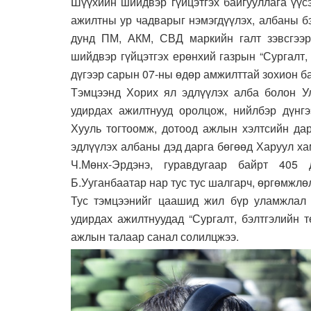
Шүүхийн шийдвэр гүйцэтгэх байгууллага үүс
ажилтны ур чадварыг нэмэгдүүлэх, албаны б
дунд ПМ, АКМ, СВД маркийн галт зэвсгээр
шийдвэр гүйцэтгэх ерөнхий газрын “Сургалт,
дүгээр сарын 07-ны өдөр амжилттай зохион б
Тэмцээнд Хорих ял эдлүүлэх алба болон Ул
удирдах ажилтнууд оролцож, нийлбэр дүнгэ
Хууль тогтоомж, дотоод ажлын хэлтсийн дар
эдлүүлэх албаны дэд дарга бөгөөд Харуул ха
Ч.Мөнх-Эрдэнэ, гуравдугаар байрт 405 
Б.Ууганбаатар нар тус тус шалгарч, өргөмжлөл
Тус тэмцээнийг цаашид жил бүр уламжлал 
удирдах ажилтнуудад “Сургалт, бэлтгэлийн 
ажлын талаар санал солилцжээ.