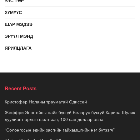
УЛС ТӨР
ХҮМҮҮС
ШАР МЭДЭЭ
ЭРҮҮЛ МЭНД
ЯРИЛЦЛАГА
Recent Posts
Кристофер Ноланы трауматай Одиссей
Жеффри Эпштейны найз бүсгүй Беларус бүсгүй Карина Шуляк
дуулиант арлын шилтгээн, 100 сая доллар авна
“Солонгосын эдийн засгийн гайхамшгийн нэг бүтээгч”