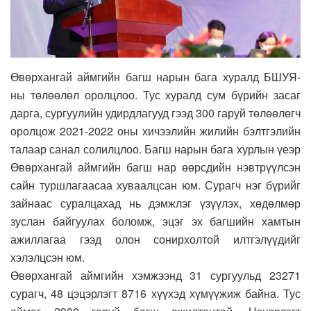
Өвөрхангай аймгийн багш нарын бага хуралд БШУЯ-
ны төлөөлөл оролцлоо. Тус хуралд сум бүрийн засаг
дарга, сургуулийн удирдлагууд гээд 300 гаруй төлөөлөгч
оролцож 2021-2022 оны хичээлийн жилийн бэлтгэлийн
талаар санал солилцлоо. Багш нарын бага хурлын үеэр
Өвөрхангай аймгийн багш нар өөрсдийн нэвтрүүлсэн
сайн туршлагаасаа хуваалцсан юм. Сурагч нэг бүрийг
зайнаас суралцахад нь дэмжлэг үзүүлэх, хөдөлмөр
зуслан байгуулах боломж, эцэг эх багшийн хамтын
ажиллагаа гээд олон сонирхолтой илтгэлүүдийг
хэлэлцсэн юм.
Өвөрхангай аймгийн хэмжээнд 31 сургуульд 23271
сурагч, 48 цэцэрлэгт 8716 хүүхэд хүмүүжиж байна. Тус