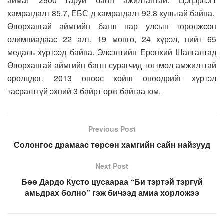
аймаг 2900 гаруй багш ажилтантай. Цэцэрлэгт
хамрагдалт 85.7, ЕБС-д хамрагдалт 92.8 хувьтай байна.
Өвөрхангай аймгийн багш нар улсын төрөлжсөн
олимпиадаас 22 алт, 19 мөнгө, 24 хүрэл, нийт 65
медаль хүртээд байна. Элсэлтийн Ерөнхий Шалгалтад
Өвөрхангай аймгийн багш сурагчид тогтмол амжилттай
оролцдог. 2013 оноос хойш өнөөдрийг хүртэл
тасралтгүй эхний 3 байрт орж байгаа юм.
Previous Post
Солонгос драмаас төрсөн хамгийн сайн найзууд
Next Post
Бөө Дардо Кусто цусаараа “Би тэртэй тэргүй
амьдрах болно” гэж бичээд амиа хорложээ