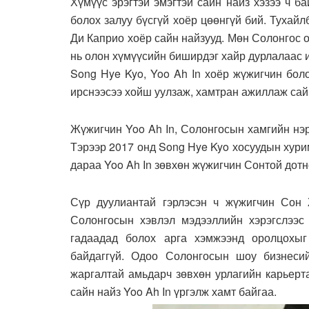
Хүмүүс эрэгтэй эмэгтэй сайн найз хэзээ ч б
болох залуу бүсгүй хоёр цөөнгүй бий. Тухайл
Ди Каприо хоёр сайн найзууд. Мөн Солонгос 
нь олон хүмүүсийн биширдэг хайр дурлалаас и
Song Hye Kyo, Yoo Ah In хоёр жүжигчин бо
ирснээсээ хойш уулзаж, хамтран ажиллаж сай
Жүжигчин Yoo Ah In, Солонгосын хамгийн нэ
Тэрээр 2017 онд Song Hye Kyo хосуудын хури
дараа Yoo Ah In зөвхөн жүжигчин Сонтой дотн
Сүр дуулиантай гэрлэсэн ч жүжигчин Сон
Солонгосын хэвлэл мэдээллийн хэрэгслээс 
гадаадад болох арга хэмжээнд оролцохы
байдаггүй. Одоо Солонгосын шоу бизнесий
жаргалтай амьдарч зөвхөн урлагийн карьерт
сайн найз Yoo Ah In үргэлж хамт байгаа.