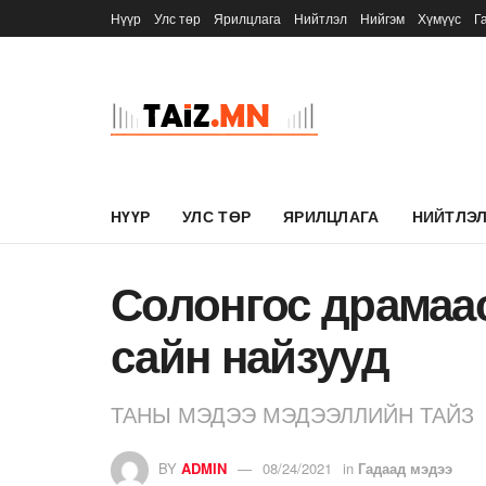
Нүүр
Улс төр
Ярилцлага
Нийтлэл
Нийгэм
Хүмүүс
Г
НҮҮР
УЛС ТӨР
ЯРИЛЦЛАГА
НИЙТЛЭ
Солонгос драмаа
сайн найзууд
ТАНЫ МЭДЭЭ МЭДЭЭЛЛИЙН ТАЙЗ
BY
ADMIN
08/24/2021
in
Гадаад мэдээ