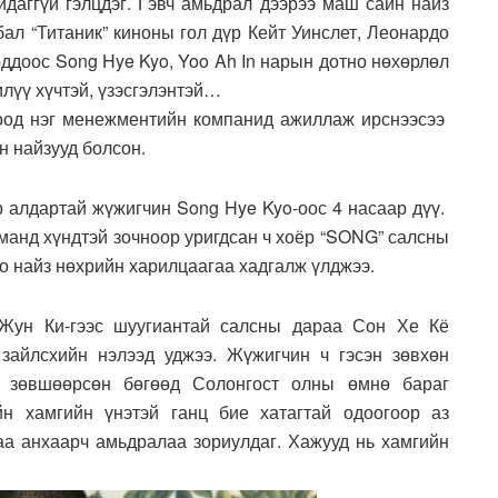
айдаггүй гэлцдэг. Гэвч амьдрал дээрээ маш сайн найз
бал “Титаник” киноны гол дүр Кейт Уинслет, Леонардо
оддоос Song Hye Kyo, Yoo Ah In нарын дотно нөхөрлөл
лүү хүчтэй, үзэсгэлэнтэй…
лоод нэг менежментийн компанид ажиллаж ирснээсээ
н найзууд болсон.
р алдартай жүжигчин Song Hye Kyo-оос 4 насаар дүү.
манд хүндтэй зочноор уригдсан ч хоёр “SONG” салсны
о найз нөхрийн харилцаагаа хадгалж үлджээ.
 Жун Ки-гээс шуугиантай салсны дараа Сон Хе Кё
зайлсхийн нэлээд уджээ. Жүжигчин ч гэсэн зөвхөн
г зөвшөөрсөн бөгөөд Солонгост олны өмнө бараг
н хамгийн үнэтэй ганц бие хатагтай одоогоор аз
аа анхаарч амьдралаа зориулдаг. Хажууд нь хамгийн