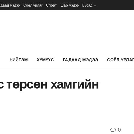
адаад мэдээ
Соёл урлаг
Спорт
Шар мэдээ
Бусад
Л
НИЙГЭМ
ХҮМҮҮС
ГАДААД МЭДЭЭ
СОЁЛ УРЛА
с төрсөн хамгийн
0