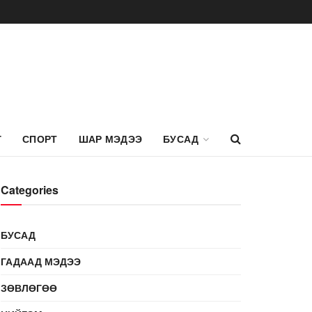
Г
СПОРТ
ШАР МЭДЭЭ
БУСАД
Categories
БУСАД
ГАДААД МЭДЭЭ
ЗӨВЛӨГӨӨ