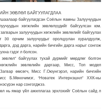
ИЙН ЗӨВЛӨЛ БАЙГУУЛАГДЛАА
ушаалаар байгуулагдсан Соёлын яамны Залуучуудын
уучуудын хөгжлийн зөвлөлүүдийг байгуулсан юм.
 загварын залуучуудын хөгжлийн зөвлөлийг байгуулах
т 30 орчим залуучуудыг оролцуулан хуралдуулж,
дарга, дэд дарга, нарийн бичгийн дарга нарыг сонгож
ухна гэдэг л болсон.
зөвлөл” байгуулах тухай дүрмийг мөрдлөг болгон
хөгжлийн зөвлөлийн даргаар, Мисс, Топ модел
Загвар өмсөгч, Мисс Г.Оюунгэрэл, нарийн бичгийн
сс Б.Мөнхчимэг, “Новатек Интернэшнл” ХХК-ны
нэсүрэн нар сонгогджээ.
өл нь ямар үйл ажиллагаа эрхлэхийг Соёлын сайд л