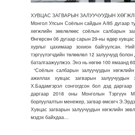
ХУВЦАС ЗАГВАРЫН ЗАЛУУЧУУДЫН ХӨГЖЛ
Монгол Улсын Соёлын сайдын А/85 дугаар т
хөгжлийн зөвлөлөөс соёлын салбарын зал
Өнгөрсөн 06 дугаар сарын 29-ны өдөр хувцас
хурлыг цахимаар зохион байгуулсан. Ний
тэргүүлэгчдийн төлөөлөл 12 залуучууд болон 
баталгаажуулжээ. Энэ нь нөгөө 100 ямаанд 60
“Соёлын салбарын залуучуудын хөгжлийн 
ажиллах хувцас загварын залуучуудын 
Х.Бадамгэрэл сонгогдсон бол дэд даргаар 
даргаар 2018 оны Монголын Тэргүүн Ми
борлуулалтын менежер, загвар өмсөгч Э.Эрдэ
Хувцас загварын залуучуудын хөгжлийн зөвл
мэдэх байхдаа…