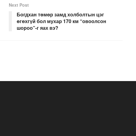
Next Post
Богдхан төмөр замд холболтын цэг
өгөхгүй бол мухар 170 км “овоолсон
шороо”-г яах вэ?