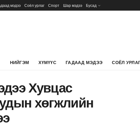
адаад мэдээ
Соёл урлаг
Спорт
Шар мэдээ
Бусад
Л
НИЙГЭМ
ХҮМҮҮС
ГАДААД МЭДЭЭ
СОЁЛ УРЛА
эдээ Хувцас
уудын хөгжлийн
ээ