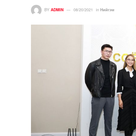
BY
ADMIN
08/20/2021
in
Нийгэм