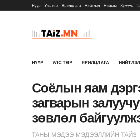
Нүүр
Улс төр
Ярилцлага
Нийтлэл
Нийгэм
Хүмүүс
Г
НҮҮР
УЛС ТӨР
ЯРИЛЦЛАГА
НИЙТЛЭ
Соёлын яам дэрг
загварын залууч
зөвлөл байгуулж
ТАНЫ МЭДЭЭ МЭДЭЭЛЛИЙН ТАЙЗ