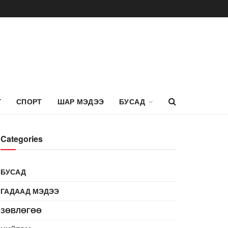
Г
СПОРТ
ШАР МЭДЭЭ
БУСАД
Categories
БУСАД
ГАДААД МЭДЭЭ
ЗӨВЛӨГӨӨ