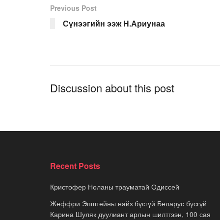
Previous Post
Сүнээгийн ээж Н.Ариунаа
Discussion about this post
Recent Posts
Кристофер Ноланы трауматай Одиссей
Жеффри Эпштейны найз бүсгүй Беларус бүсгүй
Карина Шуляк дуулиант арлын шилтгээн, 100 сая