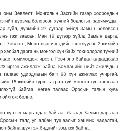
49 оны Зөвлөлт, Монголын Засгийн газар хоорондын
млэгийн дүрэмд боловсон хүчний бодлогын зарчмуудыг
аар зүйл, дүрмийн 27 дугаар зүйлд Замын боловсон
лнэ гэж заасан. Мөн 19 дүгээр зүйлд Замын дарга,
лыг Зөвлөлт, Монголын иргэдийг ээлжлүүлэн 3 жилийн
р хэлбэл дарга нь монгол хүн байх тохиолдолд түүний
длаар томилогдож ирсэн. Гэвч энэ байдал алдагдсаар
 23 иргэн ажиллаж байна. Компанийн нийт ажилчдын
 талаас удирдлагын багт 90 хүн ажиллах учиртай.
ийн 15 жилийн турш тасралтгүй монгол хүн хашсаар
лахгүй байгаа, нөгөө талаас Оросын талын хувь
ж ойлгож болно.
доо хүртэл маргалдаж байгаа. Яагаад Замын даргаар
Оросын талд уг албан тушаалыг хашчих чадалтай,
он байна шүү гэж биднийг зэмлэж байна.