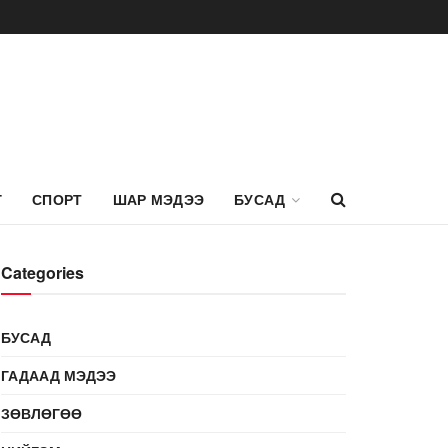
Г
СПОРТ
ШАР МЭДЭЭ
БУСАД
Categories
БУСАД
ГАДААД МЭДЭЭ
ЗӨВЛӨГӨӨ