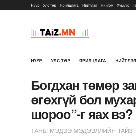
Нүүр
Улс төр
Ярилцлага
Нийтлэл
Нийгэм
Хүмүүс
Г
НҮҮР
УЛС ТӨР
ЯРИЛЦЛАГА
НИЙТЛЭ
Богдхан төмөр з
өгөхгүй бол муха
шороо”-г яах вэ?
ТАНЫ МЭДЭЭ МЭДЭЭЛЛИЙН ТАЙЗ