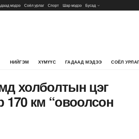
адаад мэдээ
Соёл урлаг
Спорт
Шар мэдээ
Бусад
Л
НИЙГЭМ
ХҮМҮҮС
ГАДААД МЭДЭЭ
СОЁЛ УРЛА
амд холболтын цэг
р 170 км “овоолсон