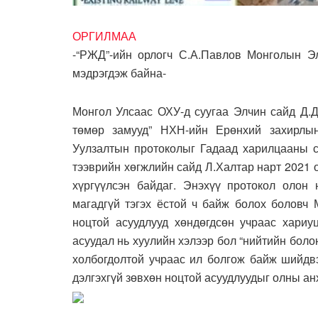
ОРГИЛМАА
-“РЖД”-ийн орлогч С.А.Павлов Монголын Эл
мэдрэгдэж байна-
Монгол Улсаас ОХУ-д суугаа Элчин сайд Д.
төмөр замууд” НХН-ийн Ерөнхий захирлын 
Уулзалтын протоколыг Гадаад харилцааны с
тээврийн хөгжлийн сайд Л.Халтар нарт 2021 
хүргүүлсэн байдаг. Энэхүү протокол олон 
магадгүй тэгэх ёстой ч байж болох боловч 
ноцтой асуудлууд хөндөгдсөн учраас хариу
асуудал нь хуулийн хэлээр бол “нийтийн боло
холбогдолтой учраас ил болгож байж шийдвэ
дэлгэхгүй зөвхөн ноцтой асуудлуудыг олны ан