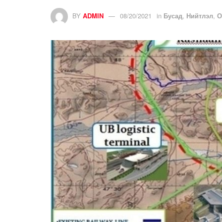
BY
ADMIN
08/20/2021
in
Бусад
,
Нийтлэл
,
О