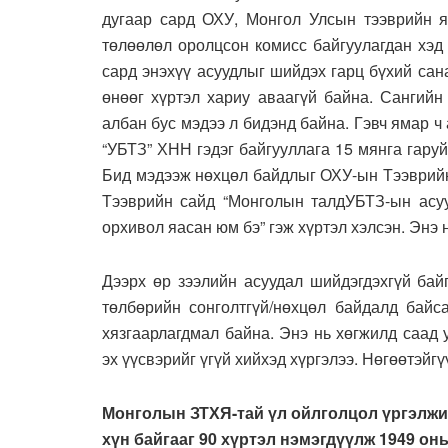
дугаар сард ОХУ, Монгол Улсын тээврийн 
төлөөлөл оролцсон комисс байгуулагдан хэд 
сард энэхүү асуудлыг шийдэх гарц бүхий са
өнөөг хүртэл хариу аваагүй байна. Сангийн
албан бус мэдээ л бидэнд байна. Гэвч ямар ч
“УБТЗ” ХНН гэдэг байгууллага 15 мянга гару
Бид мэдээж нөхцөл байдлыг ОХУ-ын Тээврийн
Тээврийн сайд “Монголын талдУБТЗ-ын асуу
орхивол яасан юм бэ” гэж хүртэл хэлсэн. Энэ 
Дээрх өр зээлийн асуудал шийдэгдэхгүй бай
төлбөрийн сонголтгүй/нөхцөл байдалд байс
хязгаарлагдмал байна. Энэ нь хөгжилд саад 
эх үүсвэрийг үгүй хийхэд хүргэлээ. Нөгөөтэйг
Монголын ЗТХЯ-тай үл ойлголцол үргэлжи
хүн байгааг 90 хүртэл нэмэгдүүлж 1949 он