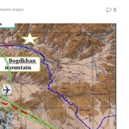
0
нцлох мэдээ