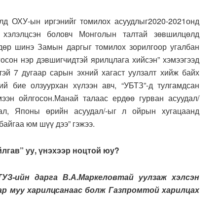
д ОХУ-ын иргэнийг томилох асуудлыг2020-2021онд
р хэлэлцсэн боловч Монголын талтай зөвшилцөлд
өдөр шинэ Замын даргыг томилох зорилгоор угалбан
сон нэр дэвшигчидтэй ярилцлага хийсэн” хэмээгээд
эй 7 дугаар сарын эхний хагаст уулзалт хийж байх
й бие олзуурхан хүлээн авч, “УБТЗ”-д тулгамдсан
ээн ойлгосон.Манай талаас ердөө гурван асуудал/
ал, Японы өрийн асуудал/-ыг л ойрын хугацаанд
айгаа юм шүү дээ” гэжээ.
лгав” уу, үнэхээр ноцтой юу?
УЗ-ийн дарга В.А.Маркеловтай уулзаж хэлсэн
ар муу харилцсанаас болж Газпромтой харилцах