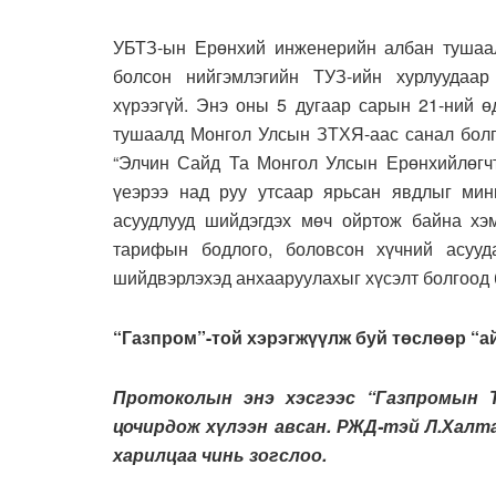
УБТЗ-ын Ерөнхий инженерийн албан тушаал
болсон нийгэмлэгийн ТУЗ-ийн хурлуудаа
хүрээгүй. Энэ оны 5 дугаар сарын 21-ний 
тушаалд Монгол Улсын ЗТХЯ-аас санал болго
“Элчин Сайд Та Монгол Улсын Ерөнхийлөгчт
үеэрээ над руу утсаар ярьсан явдлыг мини
асуудлууд шийдэгдэх мөч ойртож байна хэм
тарифын бодлого, боловсон хүчний асууд
шийдвэрлэхэд анхааруулахыг хүсэлт болгоод б
“Газпром”-той хэрэгжүүлж буй төслөөр “ай
Протоколын энэ хэсгээс “Газпромын Т
цочирдож хүлээн авсан. РЖД-тэй Л.Халт
харилцаа чинь зогслоо.