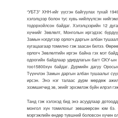
“УБТЗ” ХНН-ийг үүсгэн байгуулах тухай 19
хэлэлцээр болон тус хувь нийлүүлсэн нийгэ
тодорхойлсон байдаг. Хэлэлцээрийн 12 дуг
хүчнийг Зөвлөлт, Монголын иргэдээс бүрдүү
Замын нэгдүгээр орлогч даргын албан тушаа
хугацаагаар томилно гэж заасан билээ. Өөрөө
орлогч Зөвлөлтийн иргэн байна гэх мэт бай
одоогийн байдлаар удирдлагын багт ОХУ-ын
тоо15800хүн байдаг. Дүрмийн дагуу Оросын
Түүнчлэн Замын даргын албан тушаалыг сүүл
ирсэн. Энэ нэг талаас дүрм мөрдөж ажил
эзэмшигчид эв, эеийг эрхэмлэж буйн илрэл гэ
Танд гэж хэлэхэд бид энэ асуудлаар дотоод
монгол хүн томилохыг зөвшөөрсөн юм бэ. 
мэргэжлийн өндөр түвшний боловсон хүчин ол