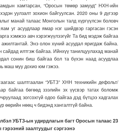
яамдын хамтарсан, “Оросын төмөр замууд” НХН-ийн
хэдэн уулзалт зохион байгуулсан. 2020 оны 9 дүгээр
налыг манай талаас Монголын талд хүргүүлсэн боловч
 яам уг асуудлаар ямар нэг шийдвэр гаргасан гэсэн
 арга хэмжээ авч хэрэгжүүлээгүйг Та бид мэдэж байгаа
й ажилтантай. Энэ олон хүний асуудал яригдаж байна.
 сайдад илтгэж байгаа. Ийнхүү танилцуулахад манай
дал сонин биш байгаа бол та бүхэн наад асуудлаа
нь маш муу дохио юм гэжээ.
гаагаас шалтгаалан “УБТЗ” ХНН техникийн дефольт/
аар байгаа бөгөөд зээлийн эх үүсвэр татах боломж
учруулаад зогсохгүй одоо байгаа дэд бүтцээ хадгалах
үүр өөрийн нөөц ч бидэнд хангалтгүй байна.
лбэл УБТЗ-ын удирдлагын багт Оросын талаас 23
ы гэрээний заалтуудыг сэргээнэ