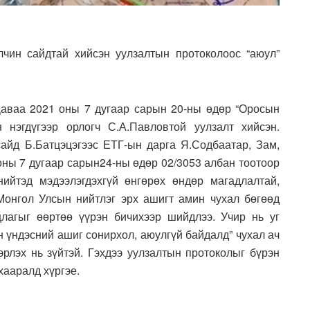
чин сайдтай хийсэн уулзалтын протоколоос “аюул”
Даваа 2021 оны 7 дугаар сарын 20-ны өдөр “Оросын
нэгдүгээр орлогч С.А.Павловтой уулзалт хийсэн.
айд Б.Батцэцэгээс ЕТГ-ын дарга Я.Содбаатар, Зам,
оны 7 дугаар сарын24-ны өдөр 02/3053 албан тоотоор
нийтэд мэдээлэгдэхгүй өнгөрөх өндөр магадлалтай,
Монгол Улсын нийтлэг эрх ашигт амин чухал бөгөөд
цлагыг өөртөө үүрэн бичихээр шийдлээ. Учир нь уг
н үндэсний ашиг сонирхол, аюулгүй байдалд” чухал ач
рлэх нь зүйтэй. Гэхдээ уулзалтын протоколыг бүрэн
хааралд хүргэе.