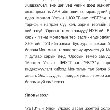
Жишээлбэл, энэ цаг үед үнийн дээд амжил
хязгаарлах нь ААН-ийн ашиг сонирхолд нийц
өдөр Монгол Улсын ШӨХТГ-аас ”УБТЗ”-д т
тарифын нэгдсэн бүү хэл, зарим төрлийн а
хийгээгүй. “Оросын төмөр замууд” НХН-ийн 
сарын 11-нд Монголын төр, засгийн удирдла
ХНН-ийн ТУЗ-ийн ээлжит бус хурлыг зохион б
боловч Монголын талаас хариу ирүүлээгүй. М
7 дугаар сарын 8-нд “Оросын төмөр замуу
“Монгол Улсын ШӨХТГ-аас ”УБТЗ”-д тар
индексжүүлэлт хийхэд Монголын тал бэлэн б
авсан. Энэ асуудлыг шийдэхгүйгээр төмөр з
боломжгүй юм” гэжээ.
Японы зээл
“УБТЗ”-ын Япон улсаас авсан зээлтэй хол