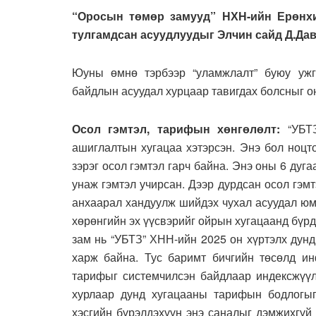
“Оросын төмөр замууд” НХН-ийн Ерөнхи
тулгамдсан асуудлуудыг Элчин сайд Д.Да
Юуны өмнө тэрбээр “уламжлалт” буюу ужг
байдлын асуудал хурцаар тавигдах болсныг о
Осол гэмтэл, тарифын хөнгөлөлт:
“УБТ
ашиглалтын хугацаа хэтэрсэн. Энэ бол ноцт
зэрэг осол гэмтэл гарч байна. Энэ оны 6 дуга
унаж гэмтэл учирсан. Дээр дурдсан осол гэм
анхаарал хандуулж шийдэх чухал асуудал юм
хөрөнгийн эх үүсвэрийг ойрын хугацаанд бүр
зам нь “УБТЗ” ХНН-ийн 2025 он хүртэлх дун
харж байна. Тус баримт бичгийн төсөлд и
тарифыг системчилсэн байдлаар индексжүүл
хурлаар дунд хугацааны тарифын бодлогыг
хэсгийн бүрэлдэхүүн энэ саналыг дэмжихгүй 