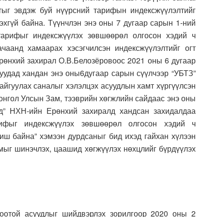
тыг эвдэж буй нүүрсний тарифын индексжүүлэлтийг
эхгүй байна. Түүнчлэн энэ оны 7 дугаар сарын 1-ний
арифыг индексжүүлэх зөвшөөрөл олгосон хэдий ч
чаанд хамаарах хэсэгчилсэн индексжүүлэлтийг огт
Ерөнхий захирал О.В.Белозёровоос 2021 оны 6 дугаар
гуудад хандан энэ оны6дугаар сарын сүүлчээр “УБТЗ”
айгуулах саналыг хэлэлцэх асуудлын хамт хүргүүлсэн
онгол Улсын Зам, тээврийн хөгжлийн сайдаас энэ оны
д” НХН-ийн Ерөнхий захиралд хандсан захидалдаа
ифыг индексжүүлэх зөвшөөрөл олгосон хэдий ч
иш байна” хэмээн дурдсаныг бид ихэд гайхан хүлээн
амыг шинэчлэх, цаашид хөгжүүлэх нөхцлийг бүрдүүлэх
боотой асуудлыг шийдвэрлэх зорилгоор 2020 оны 2