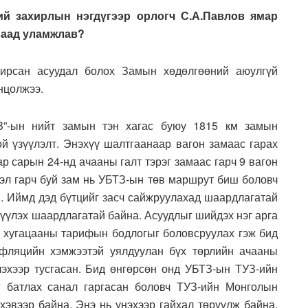
й захирлын нэгдүгээр орлогч С.А.Павлов ямар
ваад уламжлав?
ирсан асуудал болох Замын хөдөлгөөний аюулгүй
нцолжээ.
З”-ын нийт замын тэн хагас буюу 1815 км замын
ой үзүүлэлт. Энэхүү шалтгаанаар вагон замаас гарах
ар сарын 24-нд ачааны галт тэрэг замаас гарч 9 вагон
тэл гарч буй зам нь УБТЗ-ын төв маршрут биш боловч
. Иймд дэд бүтцийг засч сайжруулахад шаардлагатай
дүүлэх шаардлагатай байна. Асуудлыг шийдэх нэг арга
д хугацааны тарифын бодлогыг боловсруулах гэж бид
нфляцийн хэмжээтэй уялдуулан бүх төрлийн ачааны
эхээр тусгасан. Бид өнгөрсөн онд УБТЗ-ын ТУЗ-ийн
 батлах санал гаргасан боловч ТУЗ-ийн Монголын
хэвээр байна. Энэ нь үнэхээр гайхал төрүүлж байна.