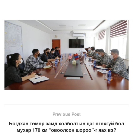
Previous Post
Богдхан төмөр замд холболтын цэг өгөхгүй бол
мухар 170 км “овоолсон шороо”-г яах вэ?