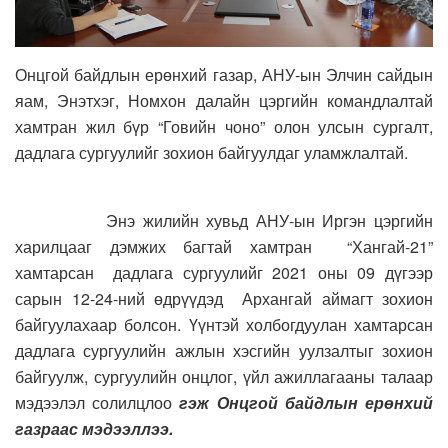
Онцгой байдлын ерөнхий газар, АНУ-ын Элчин сайдын
яам, Энэтхэг, Номхон далайн цэргийн командлалтай
хамтран жил бүр “Говийн чоно” олон улсын сургалт,
дадлага сургуулийг зохион байгуулдаг уламжлалтай.
Энэ жилийн хувьд АНУ-ын Иргэн цэргийн
харилцааг дэмжих багтай хамтран “Хангай-21”
хамтарсан дадлага сургуулийг 2021 оны 09 дүгээр
сарын 12-24-ний өдрүүдэд Архангай аймагт зохион
байгуулахаар болсон. Үүнтэй холбогдуулан хамтарсан
дадлага сургуулийн ажлын хэсгийн уулзалтыг зохион
байгуулж, сургуулийн онцлог, үйл ажиллагааны талаар
мэдээлэл солилцлоо
гэж Онцгой байдлын ерөнхий
газраас мэдээллээ.