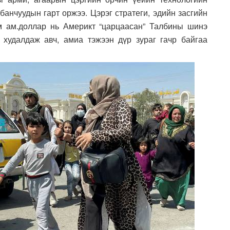
банчуудын гарт оржээ. Цэрэг стратеги, эдийн засгийн
ум ам.доллар нь Америкт “царцаасан” Талбины шинэ
 худалдаж авч, амиа тэжээн дүр зураг гачр байгаа