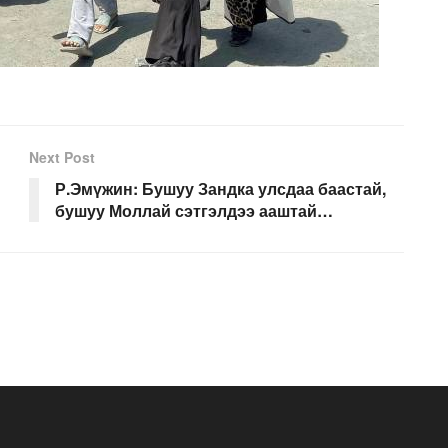
Next Post
Р.Эмүжин: Бушуу Зандка улсдаа баастай,
бушуу Моллай сэтгэлдээ ааштай…