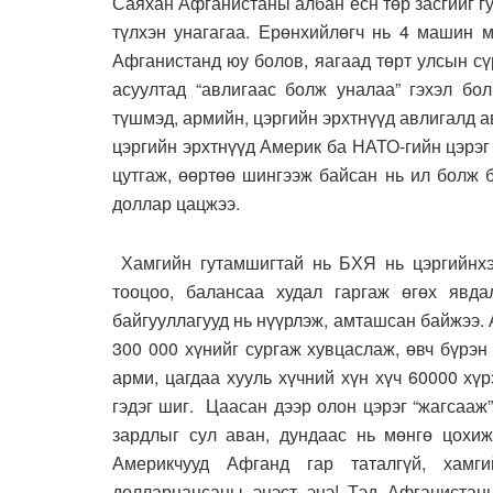
Саяхан Афганистаны албан ёсн төр засгийг г
түлхэн унагагаа. Ерөнхийлөгч нь 4 машин м
Афганистанд юу болов, яагаад төрт улсын сү
асуултад “авлигаас болж уналаа” гэхэл бо
түшмэд, армийн, цэргийн эрхтнүүд авлигалд а
цэргийн эрхтнүүд Америк ба НАТО-гийн цэрэг
цутгаж, өөртөө шингээж байсан нь ил бол
доллар цацжээ.
Хамгийн гутамшигтай нь БХЯ нь цэргийнхээ
тооцоо, балансаа худал гаргаж өгөх явда
байгууллагууд нь нүүрлэж, амташсан байжээ.
300 000 хүнийг сургаж хувцаслаж, өвч бүрэн
арми, цагдаа хууль хүчний хүн хүч 60000 хүр
гэдэг шиг. Цаасан дээр олон цэрэг “жагсааж”
зардлыг сул аван, дундаас нь мөнгө цохиж
Америкчууд Афганд гар таталгүй, хамг
долларцацсаны эцэст энэ! Тэд Афганистан