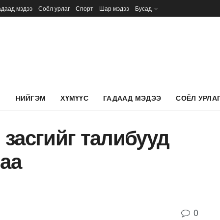
адаад мэдээ
Соёл урлаг
Спорт
Шар мэдээ
Бусад
Л
НИЙГЭМ
ХҮМҮҮС
ГАДААД МЭДЭЭ
СОЁЛ УРЛА
засгийг талибууд
лаа
0