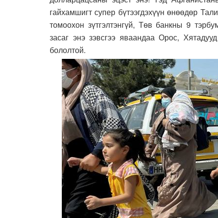
гайхамшигт супер бүтээгдэхүүн өнөөдөр Тали
томоохон зүтгэлтэнгүй, Төв банкны 9 тэрб
засаг энэ зэвсгээ яваандаа Орос, Хятадууд
бололтой.