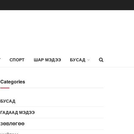
Г
СПОРТ
ШАР МЭДЭЭ
БУСАД
Categories
БУСАД
ГАДААД МЭДЭЭ
ЗӨВЛӨГӨӨ