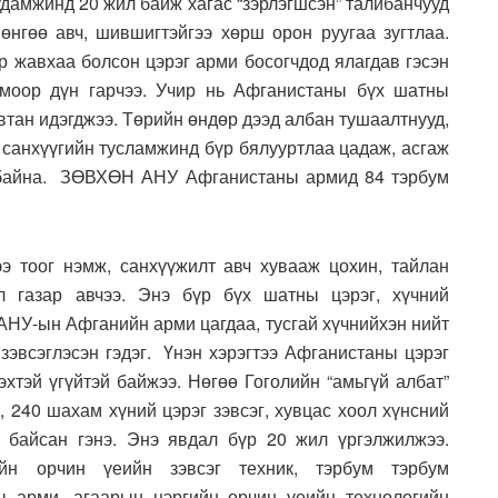
удамжинд 20 жил байж хагас “зэрлэгшсэн” талибанчууд
өнгөө авч, шившигтэйгээ хөрш орон руугаа зугтлаа.
р жавхаа болсон цэрэг арми босогчдод ялагдав гэсэн
лмоор дүн гарчээ. Учир нь Афганистаны бүх шатны
втан идэгджээ. Төрийн өндөр дээд албан тушаалтнууд,
 санхүүгийн тусламжинд бүр бялууртлаа цадаж, асгаж
ж байна. ЗӨВХӨН АНУ Афганистаны армид 84 тэрбум
 тоог нэмж, санхүүжилт авч хувааж цохин, тайлан
л газар авчээ. Энэ бүр бүх шатны цэрэг, хүчний
 АНУ-ын Афганийн арми цагдаа, тусгай хүчнийхэн нийт
 зэвсэглэсэн гэдэг. Үнэн хэрэгтээ Афганистаны цэрэг
эхтэй үгүйтэй байжээ. Нөгөө Гоголийн “амьгүй албат”
, 240 шахам хүний цэрэг зэвсэг, хувцас хоол хүнсний
 байсан гэнэ. Энэ явдал бүр 20 жил үргэлжилжээ.
ийн орчин үеийн зэвсэг техник, тэрбум тэрбум
ы арми, агаарын цэргийн орчин үеийн технологийн