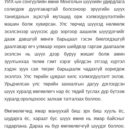
УИХ-ын сонгуулийн өмнө Монголын шүүхийн удирдлага
солигдож дуулгавартай болсоноор эрүүгийн шүүх
танигдахын эцэсгүй мутацид орж хэлмэгдүүлэлтийн
машин болж хувирсан. Улс төрчид шүүхэд нөлөөлж
эхэлсэнээр шүүхээс дур зоргоор аашилж шүүгдэгчийг
дааж давшгүй мөнгө барьцаал гэсэн биелэгдэшгүй
даалгавар өгч улмаар хорих шийдвэр гаргаж даапаалж
эхэлсэн нь шүүх дээр буруу жишиг болж амин
зуулгынхаа төлөө гэмт хэрэг үйлдсэн этгээд хүртэл
хэдэн зуун сая төгрөг барьцаалж чадахгүй хоригдож
эхэллээ. Улс төрийн цуврал хилс хэлмэгдүүлэлт эхлэв.
Урьдчилсан улс төрийн захиалгын дагуу дэглэгдсэн
шүүх хуралд өмгөөлөгч нар ёс төдий туслах дүр бүтээж
хуралд оролцохоос залхаж татгалзах боллоо.
Өмгөөлөгчид ямар мануухай биш эрх биш хууль ёс,
шударга ёс, хараат бус шүүх өмнө нь ямар байсныг
гадарлана. Дараа нь бүр өмгөөлөгчгүй шүүдэг боллоо.