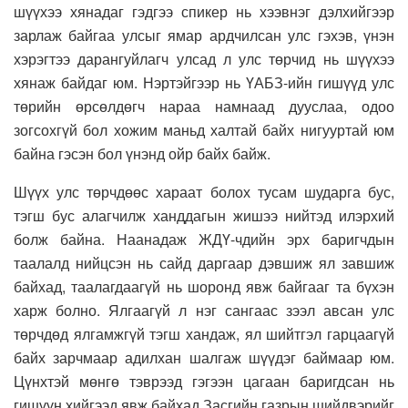
шүүхээ хянадаг гэдгээ спикер нь хээвнэг дэлхийгээр
зарлаж байгаа улсыг ямар ардчилсан улс гэхэв, үнэн
хэрэгтээ дарангуйлагч улсад л улс төрчид нь шүүхээ
хянаж байдаг юм. Нэртэйгээр нь ҮАБЗ-ийн гишүүд улс
төрийн өрсөлдөгч нараа намнаад дууслаа, одоо
зогсохгүй бол хожим маньд халтай байх нигууртай юм
байна гэсэн бол үнэнд ойр байх байж.
Шүүх улс төрчдөөс хараат болох тусам шударга бус,
тэгш бус алагчилж ханддагын жишээ нийтэд илэрхий
болж байна. Наанадаж ЖДҮ-чдийн эрх баригчдын
таалалд нийцсэн нь сайд даргаар дэвшиж ял завшиж
байхад, таалагдаагүй нь шоронд явж байгааг та бүхэн
харж болно. Ялгаагүй л нэг сангаас зээл авсан улс
төрчдөд ялгамжгүй тэгш хандаж, ял шийтгэл гарцаагүй
байх зарчмаар адилхан шалгаж шүүдэг баймаар юм.
Цүнхтэй мөнгө тэврээд гэгээн цагаан баригдсан нь
гишүүн хийгээд явж байхад Засгийн газрын шийдвэрийг