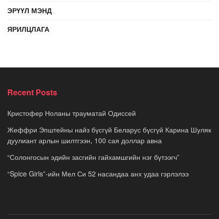
ЭРҮҮЛ МЭНД
ЯРИЛЦЛАГА
Recent Posts
Кристофер Ноланы трауматай Одиссей
Жеффри Эпштейны найз бүсгүй Беларус бүсгүй Карина Шуляк
дуулиант арлын шилтгээн, 100 сая доллар авна
“Солонгосын эдийн засгийн гайхамшгийн нэг бүтээгч”
“Spice Girls”-ийн Мел Си 52 насандаа анх удаа гэрлэлээ