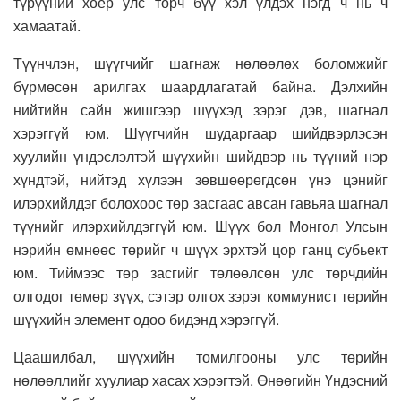
түрүүний хоёр улс төрч бүү хэл үлдэх нэгд ч нь ч
хамаатай.
Түүнчлэн, шүүгчийг шагнаж нөлөөлөх боломжийг
бүрмөсөн арилгах шаардлагатай байна. Дэлхийн
нийтийн сайн жишгээр шүүхэд зэрэг дэв, шагнал
хэрэггүй юм. Шүүгчийн шударгаар шийдвэрлэсэн
хуулийн үндэслэлтэй шүүхийн шийдвэр нь түүний нэр
хүндтэй, нийтэд хүлээн зөвшөөрөгдсөн үнэ цэнийг
илэрхийлдэг болохоос төр засгаас авсан гавьяа шагнал
түүнийг илэрхийлдэггүй юм. Шүүх бол Монгол Улсын
нэрийн өмнөөс төрийг ч шүүх эрхтэй цор ганц субьект
юм. Тиймээс төр засгийг төлөөлсөн улс төрчдийн
олгодог төмөр зүүх, сэтэр олгох зэрэг коммунист төрийн
шүүхийн элемент одоо бидэнд хэрэггүй.
Цаашилбал, шүүхийн томилгооны улс төрийн
нөлөөллийг хуулиар хасах хэрэгтэй. Өнөөгийн Үндэсний