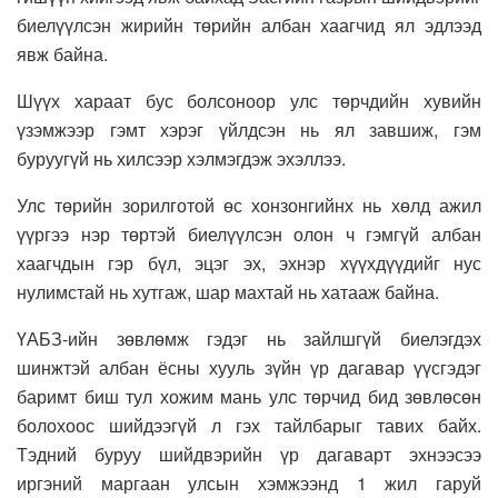
биелүүлсэн жирийн төрийн албан хаагчид ял эдлээд
явж байна.
Шүүх хараат бус болсоноор улс төрчдийн хувийн
үзэмжээр гэмт хэрэг үйлдсэн нь ял завшиж, гэм
буруугүй нь хилсээр хэлмэгдэж эхэллээ.
Улс төрийн зорилготой өс хонзонгийнх нь хөлд ажил
үүргээ нэр төртэй биелүүлсэн олон ч гэмгүй албан
хаагчдын гэр бүл, эцэг эх, эхнэр хүүхдүүдийг нус
нулимстай нь хутгаж, шар махтай нь хатааж байна.
ҮАБЗ-ийн зөвлөмж гэдэг нь зайлшгүй биелэгдэх
шинжтэй албан ёсны хууль зүйн үр дагавар үүсгэдэг
баримт биш тул хожим мань улс төрчид бид зөвлөсөн
болохоос шийдээгүй л гэх тайлбарыг тавих байх.
Тэдний буруу шийдвэрийн үр дагаварт эхнээсээ
иргэний маргаан улсын хэмжээнд 1 жил гаруй