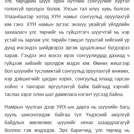
Улс төрчдийн шүүх орон нутгийн сонгуулийг хүртэл
голохгүй оролцох болов. Улсын тал илүү хувь болсон
Улаанбаатар хотод ХҮН намыг сонгуульд оруулахгүй
юм гэнэ. ХҮН намын зүгээс энэхүү увайгүй үйлдлийн
захиалагч улс төрчийг нь гүйцэтгэгч шүүгчтэй нь нэр
устай нь зарлаж улс төрийн тэмцэл тууштай хийсний үр
дүнд ичсэндээ шийдвэрээ эргэж цуцалсаныг бүгдээрээ
харав. Гэхдээ энэ мэхээ ирэх сонгуулиудад дахиад ч
гүйцээж хийхийг оролдож мэдэх юм. Өмнөх жишгээр
бол шүүхийн тусламжтай сонгуульд оруулахгүй өнжөөх,
нэр дэвшигчийг цагдан хорих, сонгуульд ялаад гарсан
хойно ч тангараг өргүүлэхгүй байж байгаад хэргийг
таслах зэрэг олон шат дамжлага нэгэнт үүсээд байна.
Намрын чуулган дээр УИХ-ын дарга нь шүүхийн багц
хууль шинэчлэгдэж байгаа тул Үндэсний аюулгүй
байдлын зөвлөлөөс шүүхийг хянах шаардлагагүй
боллоо гэж мэдэгдэв. Эрх баригчид, улс төрчид нь