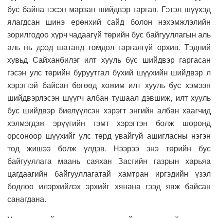
бус байна гэсэн марзан шийдвэр гаргав. Гэтэл шүүхэд
ялагдсан шинэ ерөнхий сайд болон нэхэмжлэлийн
зорилгодоо хүрч чадаагүй төрийн бус байгууллагын аль
аль нь дээд шатанд гомдол гаргалгүй орхив. Тэдний
хувьд Сайханбилэг илт хууль бус шийдвэр гаргасан
гэсэн улс төрийн буруутгал бүхий шүүхийн шийдвэр л
хэрэгтэй байсан бөгөөд хожим илт хууль бус хэмээн
шийдвэрлэсэн шүүгч албан тушаал дэвшиж, илт хууль
бус шийдвэр биелүүлсэн хэрэгт энгийн албан хаагчид
хэлмэгдэж эрүүгийн гэмт хэрэгтэн болж шоронд
орсоноор шүүхийг улс төрд увайгүй ашигласны нэгэн
тод жишээ болж үлдэв. Нээрээ энэ төрийн бус
байгууллага маань саяхан Засгийн газрын харьяа
цагдаагийн байгууллагатай хамтран иргэдийн үзэл
бодлоо илэрхийлэх эрхийг хянана гээд явж байсан
санагдана.