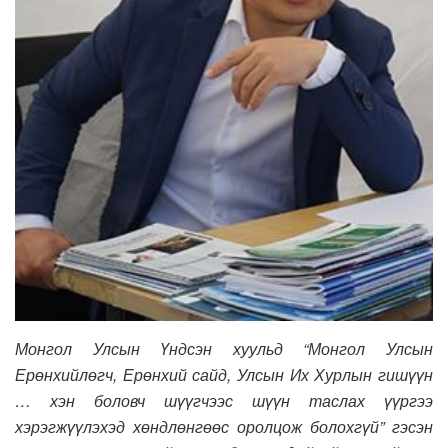
Монгол Улсын Үндсэн хуульд “Монгол Улсын
Ерөнхийлөгч, Ерөнхий сайд, Улсын Их Хурлын гишүүн
… хэн боловч шүүгчээс шүүн таслах үүргээ
хэрэгжүүлэхэд хөндлөнгөөс оролцож болохгүй” гэсэн