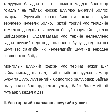
талуудын багадаа нэг нь гомдож үлддэг болохоор
гомдлыг нь тайлах нэрээр шүүгчээ ажилгүй болгох
амархан. Эрүүгийн хэрэгт биш юм гэхэд ёс зүйн
зөрчлөөр чөлөөлж болно. Тэртэй тэргүй улс төрчдийн
томилсон дээд шатны шүүх нь ёс зүйн зөрчлийг эцэслэн
шийдвэрлэнэ. Судалгаагаар улс төрийн нөлөөллөөс
гадна шүүхийн дотоод нөлөөлөл буюу дээд шатны
шүүгчээс хамгийн их нөлөөлдгийг шүүгчид өөрсдөө
зөвшөөрсөн байдаг.
Монголын шүүхийг хэдхэн улс төрчид илжиг шиг
зайдалчихаад шагнал, шийтгэлийг хослуулах замаар
буюу ташуур, луувангийн бодлогоор залуурдаж байгаа
нь үнэндээ бол ардчилсан улсад байж боломгүй ой
гутмаар үзэгдэл л дээ.
II. Улс төрчдийн халаасны шүүхийн уршиг