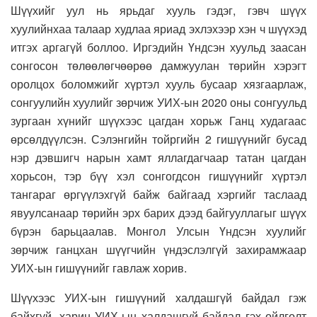
Шүүхийг уул нь ярьдаг хууль гэдэг, гэвч шүүх
хуулийнхаа талаар худлаа яриад эхлэхээр хэн ч шүүхэд
итгэх аргагүй боллоо. Иргэдийн Үндсэн хуульд заасан
сонгосон төлөөлөгчөөрөө дамжуулан төрийн хэрэгт
оролцох боломжийг хүртэл хууль бусаар хязгаарлаж,
сонгуулийн хуулийг зөрчиж УИХ-ын 2020 оны сонгуульд
зургаан хүнийг шүүхээс цагдан хорьж Ганц худагаас
өрсөлдүүлсэн. Сэлэнгийн тойргийн 2 гишүүнийг бусад
нэр дэвшигч нарын хамт яллагдагчаар татан цагдан
хорьсон, тэр бүү хэл сонгогдсон гишүүнийг хүртэл
тангараг өргүүлэхгүй байж байгаад хэргийг таслаад
явуулсанаар төрийн эрх барих дээд байгууллагыг шүүх
бүрэн барьцаалав. Монгол Улсын Үндсэн хуулийг
зөрчиж ганцхан шүүгчийн үндэслэлгүй захирамжаар
УИХ-ын гишүүнийг гавлаж хорив.
Шүүхээс УИХ-ын гишүүний халдашгүй байдал гэж
байхгүй, харин УИХ-ын халдашгүй байдал гэх ойлголт