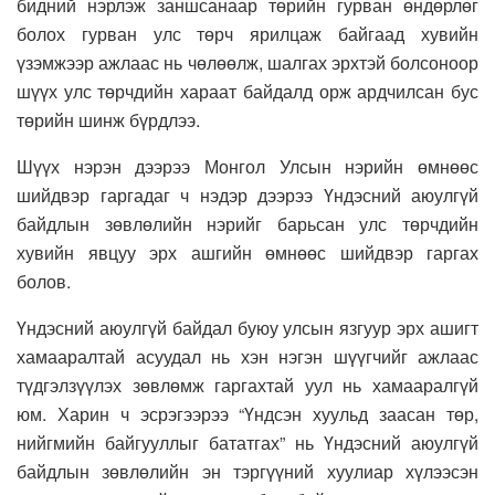
бидний нэрлэж заншсанаар төрийн гурван өндөрлөг
болох гурван улс төрч ярилцаж байгаад хувийн
үзэмжээр ажлаас нь чөлөөлж, шалгах эрхтэй болсоноор
шүүх улс төрчдийн хараат байдалд орж ардчилсан бус
төрийн шинж бүрдлээ.
Шүүх нэрэн дээрээ Монгол Улсын нэрийн өмнөөс
шийдвэр гаргадаг ч нэдэр дээрээ Үндэсний аюулгүй
байдлын зөвлөлийн нэрийг барьсан улс төрчдийн
хувийн явцуу эрх ашгийн өмнөөс шийдвэр гаргах
болов.
Үндэсний аюулгүй байдал буюу улсын язгуур эрх ашигт
хамааралтай асуудал нь хэн нэгэн шүүгчийг ажлаас
түдгэлзүүлэх зөвлөмж гаргахтай уул нь хамааралгүй
юм. Харин ч эсрэгээрээ “Үндсэн хуульд заасан төр,
нийгмийн байгууллыг бататгах” нь Үндэсний аюулгүй
байдлын зөвлөлийн эн тэргүүний хуулиар хүлээсэн