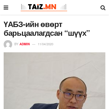
ҮАБЗ-ийн өвөрт
барьцаалагдсан “шүүх”
BY
ADMIN
11/04/2020