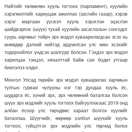
Нийтийг төлөөлөн хууль тогтоох (парламент), хуулийн
хэрэгжилтийг хариуцаж ажиллах (засгийн газар), хэрэв
хэрэг маргаан үүсвэл хууль хэрэглэн эцэслэн
шийдвэрлэх (шүүх) тухай хуулийн засаглалын сонгодог
суурь зарчмыг тойрч эрх мэдэл хуваарилагдсан эсэх нь
өнөөдөр дэлхий нийтэд ардчилсан улс мөн эсэхийг
тодорхойлох үндсэн шалгуур болсон. Гэхдээ эрх мэдэл
харилцан тэнцэл, хяналттай байж сая бодит утгаар
биелэлээ олдог.
Монгол Улсад төрийн эрх мэдэл хуваарилах зарчмын
тулгын гурван чулууны нэг тэр дундаа хууль ёс,
шударга ёс, хүний эрх, эрх чөлөөний баталгаа болсон
шүүх эрх мэдлийг хууль тогтоох байгууллагаас 2019 онд
албан ёсоор улс төрчдөөс хараат болгох хуулийг
баталлаа. Шүүгчийг, өөрөөр хэлбэл шүүхийг хууль
тогтоох, гүйцэтгэх эрх мэдлийн улс төрчид болох