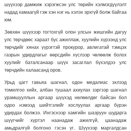
шүүхээр дамжиж хэрэгжсэн улс төрийн хэлмэгдүүлэлт
надад хамаагүй гэж хэн нэг нь хэлэх эрхгүй болж байгаа
юм.
Зөвхөн шүүхээр тогтохгүй олон улсын жишгийн дагуу
улс төрчдөөс хараат бус ажиллаж, хуулийн хүрээнд улс
төрчдийг хянах үүрэгтэй прокурор, авлигатай тэмцэх
газрын удирдлагыг өөрсдийн хүслээр чөлөөлж болох
хуулийг баталсанаар шүүх засаглал бүхэлдээ улс
төрчдийн халаасанд оров.
Урьд цагт гавьяа шагнал, одон медалиас эхлээд
томилгоо хийх, албан тушаал ахиулах зэргээр шагнал
урамшууллын аргаар шүүхэд нөлөөлдөг байсан бол
одоо нэмээд шийтгэлийг хослуулах аргаар бүрэн
удирдах болжээ. Ингэснээр хамгийн шазруун шударга
шүүгчийг хүртэл наанадаж ажилгүй, цаанадаж
амьдралгүй болгоно гэсэн үг. Шүүхээр маргалдсан