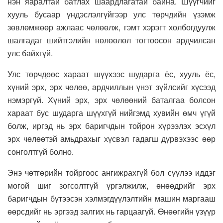
нэн яаралтай батлах шаардлагатай байна. Шүүгчийг
хууль бусаар үндэслэлгүйгээр улс төрчдийн үзэмж
зөвлөмжөөр ажлаас чөлөөлж, гэмт хэрэгт холбогдуулж
шалгадаг шийтгэлийн нөлөөлөл тогтоосон ардчилсан
улс байхгүй.
Улс төрчдөөс хараат шүүхээс шударга ёс, хууль ёс,
хүний эрх, эрх чөлөө, ардчиллын үнэт зүйлсийг хүсээд
нэмэргүй. Хүний эрх, эрх чөлөөний баталгаа болсон
хараат бус шударга шүүхгүй нийгэмд хувийн өмч үгүй
болж, иргэд нь эрх баригчдын тойрон хүрээлэх эсхүл
эрх чөлөөтэй амьдрахыг хүсвэл гадагш дүрвэхээс өөр
сонголтгүй болно.
Энэ чөтгөрийн тойргоос ангижрахгүй бол сүүлээ иддэг
могой шиг зогсолтгүй үргэлжилж, өнөөдрийг эрх
баригчдын бүтээсэн хэлмэгдүүлэлтийн машин маргааш
өөрсдийг нь эргээд залгих нь гарцаагүй. Өнөөгийн үзүүр