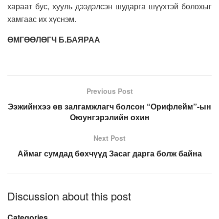
хараат бус, хууль дээдэлсэн шударга шүүхтэй болохыг
хамгаас их хүснэм.
ӨМГӨӨЛӨГЧ Б.БАЯРАА
Previous Post
Ээжийнхээ өв залгамжлагч болсон “Орифлейм”-ын
Оюунгэрэлийн охин
Next Post
Аймаг сумдад бөхчүүд Засаг дарга болж байна
Discussion about this post
Categories