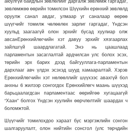
аюулгүй байдлын зөвлөлийг даргалж зөвлөмж гаргадаг,
зөвлөмжөө өөрийн томилсон Шүүхийн ерөнхий зөвлөлд
оруулж санал авдаг, улмаар уг саналаар өөрөө
шүүгчийг томилж чөлөөлөх зарлиг гаргадаг, Үндсэн
хуульд заагаагүй олон эрхийг бусад хуулиар олж
авсанЕрөнхийлөгчийн хэт давуу эрхийг хязгаарлах
зайлшгүй шаардлагатай. Энэ нь цаашлаад
парламентын засаглалтай ардчилсан улс болох эсэх,
төрийн эрх барих дээд байгууллага-парламентын
дархлааг авч үлдэх эсэхэд шууд хамааралтай. Хэрэв
Ерөнхийлөгчийн хэт нөлөөллийг шүүхээс авахгүй бол
анхны 6 жилээр сонгогдох Ерөнхийлөгч маань шүүхэд
барьцаалагдсан парламентаас өөрийгөө хугацаагүй
“Хаан” болгох Үндсэн хуулийн өөрчлөлтийг шаардах ч
боломжтой.
Шүүгчийг томилохдоо хараат бус мэргэжлийн сонгон
шалгаруулалт, олон нийтийн сонсгол (улс төрчдийн