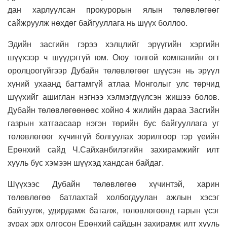
дан харлуулсан прокурорын ялын төлөвлөгөөг
сайжруулж нөхдөг байгууллага нь шүүх боллоо.
Эдийн засгийн гэрээ хэлцлийг эрүүгийн хэргийн
шүүхээр ч шүүдэггүй юм. Оюу толгой компанийн огт
оролцоогүйгээр Дубайн төлөвлөгөөг шүүсэн нь эрүүл
хүний ухаанд багтамгүй атлаа Монголыг улс төрчид
шүүхийг ашиглан нэгнээ хэлмэгдүүлсэн жишээ болов.
Дубайн төлөвлөгөөнөөс хойно 4 жилийн дараа Засгийн
газрын хатгаасаар нэгэн төрийн бус байгууллага уг
төлөвлөгөөг хүчингүй болгуулах зорилгоор тэр үеийн
Ерөнхий сайд Ч.Сайханбилэгийн захирамжийг илт
хууль бус хэмээн шүүхэд хандсан байдаг.
Шүүхээс Дубайн төлөвлөгөө хүчинтэй, харин
төлөвлөгөө батлахтай холбогдуулан ажлын хэсэг
байгуулж, удирдамж баталж, төлөвлөгөөнд гарын үсэг
зурах эрх олгосон Ерөнхий сайдын захирамж илт хууль