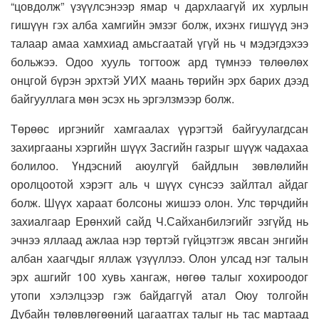
“цовдолж” үзүүлсэнээр ямар ч дархлаагүй их хурлын
гишүүн гэх алба хамгийн эмзэг болж, ихэнх гишүүд энэ
талаар амаа хамхиад амьсгаатай үгүй нь ч мэдэгдэхээ
больжээ. Одоо хууль тогтоож ард түмнээ төлөөлөх
онцгой бүрэн эрхтэй УИХ маань төрийн эрх барих дээд
байгууллага мөн эсэх нь эргэлзмээр болж.
Төрөөс иргэнийг хамгаалах үүрэгтэй байгуулагдсан
захиргааны хэргийн шүүх Засгийн газрыг шүүж чадахаа
болилоо. Үндэсний аюулгүй байдлын зөвлөлийн
оролцоотой хэрэгт аль ч шүүх сүнсээ зайлтал айдаг
болж. Шүүх хараат болсоны жишээ олон. Улс төрчдийн
захиалгаар Ерөнхий сайд Ч.Сайханбилэгийг эзгүйд нь
эчнээ яллаад ажлаа нэр төртэй гүйцэтгэж явсан энгийн
албан хаагчдыг яллаж үзүүллээ. Олон улсад нэг талын
эрх ашгийг 100 хувь хангаж, нөгөө талыг хохироодог
утопи хэлэлцээр гэж байдаггүй атал Оюу толгойн
Дубайн төлөвлөгөөний цагаатгах талыг нь тас мартаад