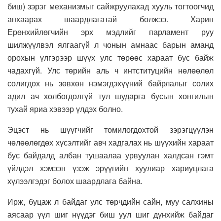
биш) зэрэг механизмыг сайжруулахад хууль тогтоогчид
анхаарах шаардлагатай болжээ. Харин
Ерөнхийлөгчийн эрх мэдлийг парламент руу
шилжүүлвэл ялгаагүй л чонын амнаас барын аманд
орохын үлгэрээр шүүх улс төрөөс хараат бус байж
чадахгүй. Улс төрийн аль ч интституцийн нөлөөлөл
солигдох нь зөвхөн нэмэгдэхүүний байрлалыг солих
адил ач холбогдолгүй тул шударга бусын хонгилын
тухай яриа хэвээр үлдэх болно.
Эцэст нь шүүгчийг томилогдохтой зэрэгцүүлэн
чөлөөлөгдөх хүсэлтийг авч хадгалах нь шүүхийн хараат
бус байдалд албан тушаалаа урвуулан халдсан гэмт
үйлдэл хэмээн үзэж эрүүгийн хуулиар хариуцлага
хүлээлгэдэг болох шаардлага байна.
Ирж, буцаж л байдаг улс төрчдийн сайн, муу салхины
аясаар үүл шиг нүүдэг биш уул шиг дүнхийж байдаг