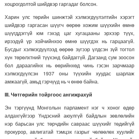
хоцрогдолтой шийдвэр гаргадаг болсон.
Харин улс төрийн шинжтэй хэлмэгдүүлэлтийн хэрэгт
шийдвэр гаргасан шүүгч өөрөө хожим шүүхийн өмнө
шүүгддэггүй юм гэхэд цаг хугацааны эрхээр түүх,
ирээдүй үр хойчийнхоо өмнө шүүгдэх нь гарцаагүй.
Бусдыг хэлмэгдүүлээд өөрөө зүгээр үлдсэн зүй тогтол
хүн төрөлхтний түүхэнд байдаггүй. Дагзанд сум зоосон
бол дараагийнх нь өөрийнхөд чинь гэсэн зарчмаар
хэлмэгдүүлсэн 1937 оны түүхийн хуудас шарлаж
амжаагүй, амьд гэрчүүд нь ч өнөө байна.
III. Чөтгөрийн тойргоос ангижрахуй
Эн тэргүүнд Монголын парламент нэг ч хоног өдөр
алдахгүйгээр Үндэсний аюулгүй байдлын зөвлөлийн
нэр барьсан улс төрчдийн савраас шүүхийг төдийгүй
прокурор, авлигатай тэмцэх газрыг чөлөөлөх хуулийг