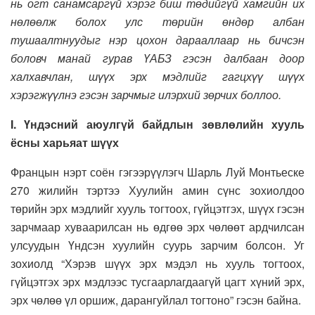
нь огт санамсаргүй хэрэг биш төдийгүй хамгийн их
нөлөөлж болох улс төрийн өндөр албан
тушаалтнуудыг нэр цохон дарааллаар нь бичсэн
боловч манай гурав ҮАБЗ гэсэн далбаан доор
халхавчлан, шүүх эрх мэдлийг гагцхүү шүүх
хэрэгжүүлнэ гэсэн зарчмыг илэрхий зөрчих боллоо.
I. Үндэсний аюулгүй байдлын зөвлөлийн хууль
ёсны харьяат шүүх
Францын нэрт соён гэгээрүүлэгч Шарль Луй Монтьеске
270 жилийн тэртээ Хуулийн амин сүнс зохиолдоо
төрийн эрх мэдлийг хууль тогтоох, гүйцэтгэх, шүүх гэсэн
зарчмаар хуваарилсан нь өдгөө эрх чөлөөт ардчилсан
улсуудын Үндсэн хуулийн суурь зарчим болсон. Уг
зохиолд “Хэрэв шүүх эрх мэдэл нь хууль тогтоох,
гүйцэтгэх эрх мэдлээс тусгаарлагдаагүй цагт хүний эрх,
эрх чөлөө үл оршиж, дарангуйлал тогтоно” гэсэн байна.