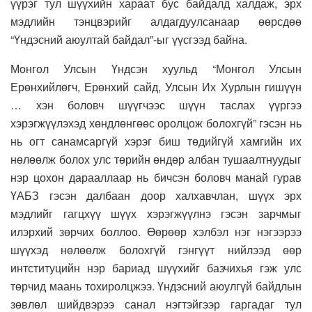
үүрэг тул шүүхийн хараат бус байдалд халдаж, эрх
мэдлийн тэнцвэрийг алдагдуулсанаар өөрсдөө
“Үндэсний аюултай байдал”-ыг үүсгээд байна.
Монгол Улсын Үндсэн хуульд “Монгол Улсын
Ерөнхийлөгч, Ерөнхий сайд, Улсын Их Хурлын гишүүн
… хэн боловч шүүгчээс шүүн таслах үүргээ
хэрэгжүүлэхэд хөндлөнгөөс оролцож болохгүй” гэсэн нь
нь огт санамсаргүй хэрэг биш төдийгүй хамгийн их
нөлөөлж болох улс төрийн өндөр албан тушаалтнуудыг
нэр цохон дарааллаар нь бичсэн боловч манай гурав
ҮАБЗ гэсэн далбаан доор халхавчлан, шүүх эрх
мэдлийг гагцхүү шүүх хэрэгжүүлнэ гэсэн зарчмыг
илэрхий зөрчих боллоо. Өөрөөр хэлбэл нэг нэгээрээ
шүүхэд нөлөөлж болохгүй гэнгүүт нийлээд өөр
интституцийн нэр бариад шүүхийг базчихья гэж улс
төрчид маань тохиролцжээ. Үндэсний аюулгүй байдлын
зөвлөл шийдвэрээ санал нэгтэйгээр гаргадаг тул