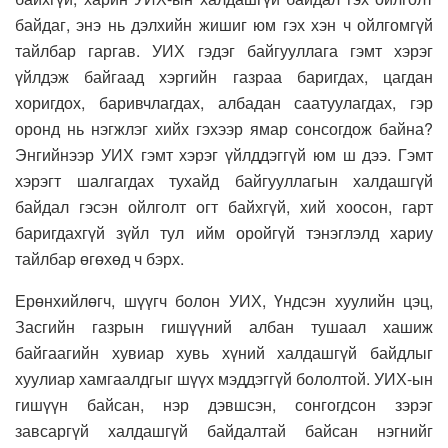
байдаг, энэ нь дэлхийн жишиг юм гэх хэн ч ойлгомгүй
тайлбар гаргав. УИХ гэдэг байгууллага гэмт хэрэг
үйлдэж байгаад хэргийн газраа баригдах, цагдан
хоригдох, баривчлагдах, албадан саатуулагдах, гэр
оронд нь нэгжлэг хийх гэхээр ямар сонсогдож байна?
Энгийнээр УИХ гэмт хэрэг үйлддэггүй юм ш дээ. Гэмт
хэрэгт шалгагдах тухайд байгууллагын халдашгүй
байдал гэсэн ойлголт огт байхгүй, хий хоосон, гарт
баригдахгүй зүйл тул ийм оройгүй тэнэглэлд хариу
тайлбар өгөхөд ч бэрх.
Ерөнхийлөгч, шүүгч болон УИХ, Үндсэн хуулийн цэц,
Засгийн газрын гишүүний албан тушаал хашиж
байгаагийн хувиар хувь хүний халдашгүй байдлыг
хуулиар хамгаалдгыг шүүх мэддэггүй бололтой. УИХ-ын
гишүүн байсан, нэр дэвшсэн, сонгогдсон зэрэг
завсаргүй халдашгүй байдалтай байсан нэгнийг