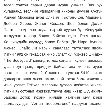
төсөл хэдхэн сарын дараа нуран унажээ. Энэ бүх
хугацаанд төслийн удирдагчид киноны дуучин бүсгүй
Рэйчел Мэрроны дүрд Оливия Ньютон-Жон, Мадонна,
Дебора Харри, Жанет Жексон, Шер болон Долли
Партон гээд олон алдар нэртэй дуучин бүсгүйчүүдийг
тоглуулах талаар бодож байсан гэдэг. Гэвч цагтаа
Холливүдийн акулууд болох Роберт Де Ниро, Куинси
Жонес, Спайк Ли нарын саналаас татгалзаж явсан
Уитни 1992 он гэхэд сая кино урлагт хүч үзэхээр шийдэж
“The Bodyguard” кинонд тоглох саналыг хүлээн авснаар
удаан хугацаанд яригдаж байсан энэ киноны зураг
авалт эхэлсэн түүхтэй. Уг кино олон улсаас $410 сая ам
долларын ашиг олсон амжилттай төсөл болж чадсан ч
кино урлагт Рэйчел Мэрроны дүрээр дебютээ хийсэн
Уитни Хьюстоныг мэргэжилтнүүд маш ихээр шүүмжилж
байсны дотор тухайн жилийн хамгийн муу киног
шалгаруулдаг “Алтан Бөөрөлзгөнө” наадмыг зохион