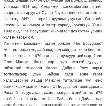
Жорж Бушын зохион байгуулсан бага хуралд зочноор
уригдаж, 1991 онд Америкийн хөлбөмбөгийн лигийн
аварга шалгаруулах Супер боулын шигшээ тоглолтын
нээлтэнд АНУ-ын төрийн дууллыг дуулсан Уитнигийн
амжилтыг Холливүд ч зүгээр хараад суусангүй. Уитни
1992 онд “The Bodyguard” кинонд гол дүр бүтээх урилга
хүлээн авсан юм.
Уитнигийн карьерийн оргил болсон “The Bodyguard”
кино нь тэрхэн үедээ бодогдоод хийгдсэн кино биш аж.
Энэ киног анх 1970-аад оны дундуур хийхээр болж
Стив Маккуин болон хар арьст эмэгтэй дуучдын
гайхалтай төлөөлөл болсон Дайана Росс нарыг
тоглуулахаар урьж байсан гэдэг. Гэвч гэрээ
хэлэлцээрийн явцад Маккуин татгалзсан тул кино
багийнхан жүжигчин Райан О’Нилд санал тавин Дайана
Росстой тоглуулахаар дахин оролдлого хийсэн нь 1979
он байсан ч харамсалтай нь Райан болон Дайана нар
үзэл бодлын хувьд эвлэрэшгүйгээр зөрчилдсөнөөс уг