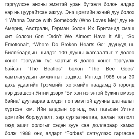
тэргүүлсэн анхны эмэгтэй уран бүтээлч болон алдар
нэр нь цуурайтсан ажгуу. Энэ цомгийн эхний дуу болох
“I Wanna Dance with Somebody (Who Loves Mе)” дуу нь
Америк, Австрали, Герман болон Их Британид смаш
хит болсон бол “Didn’t We Almost Have It All”, “So
Emotional”, “Where Do Broken Hearts Go” дуунууд нь
Биллбоардын шилдэг 100 дууны жагсаалтыг 7 долоо
хоног тэргүүлж тус чартыг 6 долоо хоног тэргүүлж
байсан “The Beatles” болон “The Bee Gees”
хамтлагуудын амжилтыг эвджээ. Ингээд 1988 оны 30
дахь удаагийн Грэммийн хөгжмийн наадамд 3 төрөлд
нэр дэвшсэн Уитни дээрх “Би хэн нэгэнтэй бүжиглэмээр
байна” дуугаараа шилдэг поп эмэгтэй дуучны шагналыг
хүртсэн юм. Ийн алдрын оргилд хөл тавьсан Уитни
цомгийн борлуулалт, зар сурталчилгаа, аялан тоглолт
гээд ашиг орлогыг хэдэн зуун сая доллараар хамах
болж 1988 онд алдарт “Forbes” сэтгүүлээс гаргасан