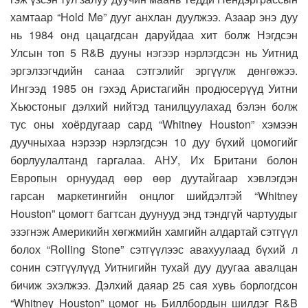
хамтаар “Hold Me” дууг анхлан дуулжээ. Азаар энэ дуу
нь 1984 онд цацагдсан даруйдаа хит болж Нэгдсэн
Улсын топ 5 R&B дууны нэгээр нэрлэгдсэн нь Уитнид
эргэлзэгчдийн санаа сэтгэлийг эргүүлж дөнгөжээ.
Ингээд 1985 он гэхэд Аристагийн продюсерүүд Уитни
Хьюстоныг дэлхий нийтэд танилцуулахад бэлэн болж
тус оны хоёрдугаар сард “Whitney Houston” хэмээн
дуучныхаа нэрээр нэрлэгдсэн 10 дуу бүхий цомогийг
борлуулалтанд гаргалаа. АНУ, Их Британи болон
Европын орнуудад өөр өөр дуутайгаар хэвлэгдэн
гарсан маркетингийн онцлог шийдэлтэй “Whitney
Houston” цомогт багтсан дуунууд энд тэндгүй чартуудыг
эзэгнэж Америкийн хөгжмийн хамгийн алдартай сэтгүүл
болох “Rolling Stone” сэтгүүлээс авахуулаад бүхий л
сонин сэтгүүлүүд Уитнигийн тухай дуу дуугаа авалцан
бичиж эхэлжээ. Дэлхий даяар 25 сая хувь борлогдсон
“Whitney Houston” цомог нь Биллбордын шилдэг R&B