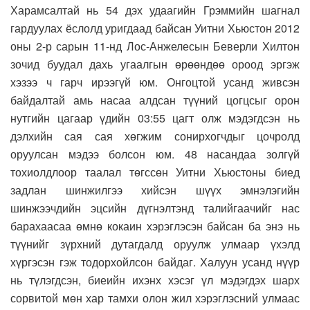
Харамсалтай нь 54 дэх удаагийн Грэммийн шагнал
гардуулах ёслолд уригдаад байсан Уитни Хьюстон 2012
оны 2-р сарын 11-нд Лос-Анжелесын Беверли Хилтон
зочид буудал дахь угаалгын өрөөндөө ороод эргэж
хэзээ ч гарч ирээгүй юм. Онгоцтой усанд живсэн
байдалтай амь насаа алдсан түүний цогцсыг орон
нутгийн цагаар үдийн 03:55 цагт олж мэдэгдсэн нь
дэлхийн сая сая хөгжим сонирхогчдыг цочролд
оруулсан мэдээ болсон юм. 48 насандаа золгүй
тохиолдлоор таалал төгссөн Уитни Хьюстоны биед
задлан шинжилгээ хийсэн шүүх эмнэлэгийн
шинжээчдийн эцсийн дүгнэлтэнд талийгаачийг нас
барахаасаа өмнө кокаин хэрэглэсэн байсан ба энэ нь
түүнийг зүрхний дутагдалд оруулж улмаар үхэлд
хүргэсэн гэж тодорхойлсон байдаг. Халуун усанд нүүр
нь түлэгдсэн, биеийн ихэнх хэсэг үл мэдэгдэх шарх
сорвитой мөн хар тамхи олон жил хэрэглэсний улмаас