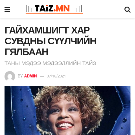
ГАЙХАМШИГТ ХАР
СУВДНЫ СҮҮЛЧИЙН
ГЯЛБААН
ТАНЫ МЭДЭЭ МЭДЭЭЛЛИЙН ТАЙЗ
BY
ADMIN
07/18/2021