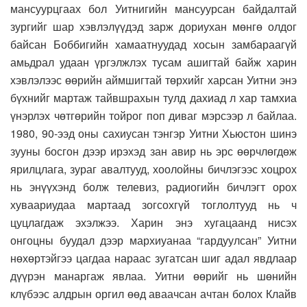
мансуурцгаах бол Уитнигийн мансуурсан байдалтай
зургийг шар хэвлэлүүдэд зарж дориухан мөнгө олдог
байсан Боббигийн хамаатнуудад хосын замбараагүй
амьдрал удаан үргэлжлэх тусам ашигтай байж харин
хэвлэлээс өөрийн аймшигтай төрхийг харсан Уитни энэ
бүхнийг мартаж тайвшрахын тулд дахиад л хар тамхиа
үнэрлэх чөтгөрийн тойрог поп диваг мэрсээр л байлаа.
1980, 90-ээд оны сахиусан тэнгэр Уитни Хьюстон шинэ
зууны босгон дээр ирэхэд зан авир нь эрс өөрчлөгдөж
ярилцлага, зураг авалтууд, хоолойны бичлэгээс хоцрох
нь энүүхэнд болж телевиз, радиогийн бичлэгт орох
хуваариудаа мартаад зогсохгүй тоглолтууд нь ч
цуцлагдаж эхэлжээ. Харин энэ хугацаанд нисэх
онгоцны буудал дээр мархиуанаа “гардуулсан” Уитни
нөхөртэйгээ цагдаа нараас зугатсан шиг адал явдлаар
дүүрэн манаргаж явлаа. Уитни өөрийг нь шөнийн
клүбээс алдрын оргил өөд аваачсан ачтан болох Клайв