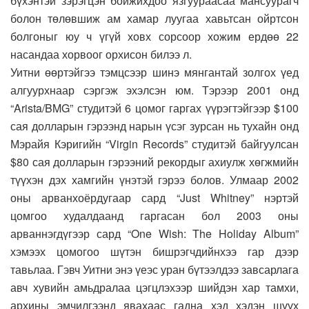
бүхэнтэй зэрэгцэн бойжихдоо язгуураасаа мансуурагч
болон төлөвшиж ам хамар луугаа хавьтсан ойртсон
болгоныг юу ч үгүй ховх сорсоор хожим ердөө 22
насандаа хорвоог орхисон билээ л.
Уитни өөртэйгээ тэмцсээр шинэ мянгантай золгох үед
алгуурхнаар сэргэж эхэлсэн юм. Тэрээр 2001 онд
“Arista/BMG” студитэй 6 цомог гаргах үүрэгтэйгээр $100
сая долларын гэрээнд нарын үсэг зурсан нь тухайн онд
Мэрайя Кэригийн “Virgin Records” студитэй байгуулсан
$80 сая долларын гэрээний рекордыг ахиулж хөгжмийн
түүхэн дэх хамгийн үнэтэй гэрээ болов. Улмаар 2002
оны арванхоёрдугаар сард “Just Whitney” нэртэй
цомгоо худалдаанд гаргасан бол 2003 оны
арваннэгдүгээр сард “One Wish: The Holiday Album”
хэмээх цомогоо шүтэн бишрэгчдийнхээ гар дээр
тавьлаа. Гэвч Уитни энэ үеэс уран бүтээлдээ завсарлага
авч хувийн амьдралаа цэгцлэхээр шийдэн хар тамхи,
архины эмчилгээнд явахаас гадна хэд хэдэн шүүх