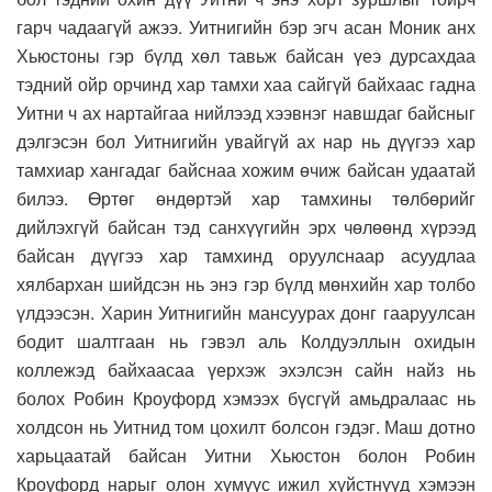
гарч чадаагүй ажээ. Уитнигийн бэр эгч асан Моник анх
Хьюстоны гэр бүлд хөл тавьж байсан үеэ дурсахдаа
тэдний ойр орчинд хар тамхи хаа сайгүй байхаас гадна
Уитни ч ах нартайгаа нийлээд хээвнэг навшдаг байсныг
дэлгэсэн бол Уитнигийн увайгүй ах нар нь дүүгээ хар
тамхиар хангадаг байснаа хожим өчиж байсан удаатай
билээ. Өртөг өндөртэй хар тамхины төлбөрийг
дийлэхгүй байсан тэд санхүүгийн эрх чөлөөнд хүрээд
байсан дүүгээ хар тамхинд оруулснаар асуудлаа
хялбархан шийдсэн нь энэ гэр бүлд мөнхийн хар толбо
үлдээсэн. Харин Уитнигийн мансуурах донг гааруулсан
бодит шалтгаан нь гэвэл аль Колдуэллын охидын
коллежэд байхаасаа үерхэж эхэлсэн сайн найз нь
болох Робин Кроуфорд хэмээх бүсгүй амьдралаас нь
холдсон нь Уитнид том цохилт болсон гэдэг. Маш дотно
харьцаатай байсан Уитни Хьюстон болон Робин
Кроуфорд нарыг олон хүмүүс ижил хүйстнүүд хэмээн