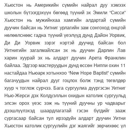
Хьюстон нь Америкийн сүмийн найрал дуу хэмээх
школын бүтээгдэхүүн бөгөөд түүний эх Эмили “Сисси”
Хьюстон нь мужийнхаа хамгийн алдартай сүмийн
дуучин байсан нь Уитниг урлагийн зам сонгоход онцгой
нөлөөлснөөс гадна түүний үеэлүүд дунд Дайон Уорвик,
Ди Ди Уорвик зэрэг нэртэй дуучид байсан бол
Уитнигийн загалмайлсан эх нь дуучин Дарлин Лав
харин хуурай эх нь алдарт дуучин Арета Франклин
байлаа. Эдгээр мастеруудын дунд өссөн Ниппи охин 11
настайдаа Ньюарк хотынхоо “New Hope Baptist” сүмийн
багачуудын найрал дууг гоцлох болж тэнд төгөлдөр
хуур ч тоглож сурчээ. Бага сургуулиа дүүргэсэн Уитниг
Нью-Жерси дэх Колдуэллын охидын католик сургуульд
элсэн орох үеэс ээж нь түүний дуучны ур чадварыг
дээшлүүлэхэд шаардлагатай гэсэн бүгдийг зааж
сургасаар байсан тул ирээдүйн алдарт дуучин Уитни
Хьюстон католик сургуулийн дэг жаягийг зөрчихөөс үл