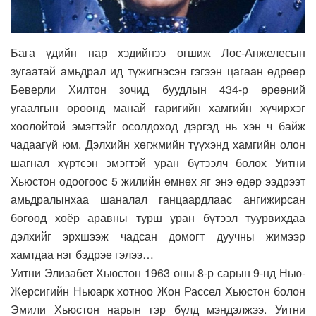
Бага үдийн нар хэдийнээ огшиж Лос-Анжелесын
зугаатай амьдрал ид түжигнэсэн гэгээн цагаан өдрөөр
Беверли Хилтон зочид буудлын 434-р өрөөний
угаалгын өрөөнд манай гаригийн хамгийн хүчирхэг
хоолойтой эмэгтэйг осолдоход дэргэд нь хэн ч байж
чадаагүй юм. Дэлхийн хөгжмийн түүхэнд хамгийн олон
шагнал хүртсэн эмэгтэй уран бүтээлч болох Уитни
Хьюстон одоогоос 5 жилийн өмнөх яг энэ өдөр ээдрээт
амьдралынхаа шаналал ганцаардлаас ангижирсан
бөгөөд хоёр аравны турш уран бүтээл туурвихдаа
дэлхийг эрхшээж чадсан домогт дуучны жимээр
хамтдаа нэг бэдрэе гэлээ…
Уитни Элизабет Хьюстон 1963 оны 8-р сарын 9-нд Нью-
Жерсигийн Ньюарк хотноо Жон Рассел Хьюстон болон
Эмили Хьюстон нарын гэр бүлд мэндэлжээ. Уитни