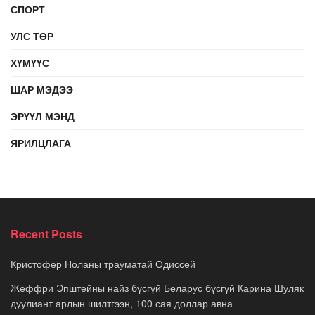
СПОРТ
УЛС ТӨР
ХҮМҮҮС
ШАР МЭДЭЭ
ЭРҮҮЛ МЭНД
ЯРИЛЦЛАГА
Recent Posts
Кристофер Ноланы трауматай Одиссей
Жеффри Эпштейны найз бүсгүй Беларус бүсгүй Карина Шуляк
дуулиант арлын шилтгээн, 100 сая доллар авна