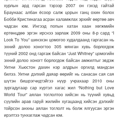
хурлын ард гарсан тэрээр 2007 он гэхэд гайтай
Браунаас албан ёсоор салж цорын ганц охин болох
Бобби Кристинагаа асран халамжлах эрхийг өөртөө авч
чадсан юм. Ингээд попын хатан хаан хөгжмийн
ертөнцдөө эргэн ирснээ зарлаж 2009 оны 8-р сард “I
Look To You” шинэхэн цомогоо худалдаанд гаргасан нь
эхний долоо хоногтоо 305 мянган хувь борлогдож
түүний 2002 онд гаргаж байсан “Just Whitney” цомогийн
эхний долоо хоногт борлогдож байсан амжилтыг эвдэж
Уитни Хьюстон дахин нэр алдрын оргилд мандсан
билээ. Уитни дэлхий даяар өөрийг нь санасан сая сая
шүтэн бишрэгчидтэйгээ нүүр учрахаар 2010 оны
зургадугаар сар хүртэл хагас жил “Nothing but Love
World Tour” аялан тоглолтоо хийсэн нь түүний хувьд
сүүлийн арав гаруй жилийн хугацаанд хийсэн дэлхийг
тойрсон анхны аялан тоглолт нь болж ялгуусан эргэн
ирэлтээ тунхаглаж чадсан юм.