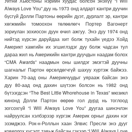
Уитни Хьюстоны нэрийн хуудас болсон энэхүү “I Will
Always Love You” дуу нь 1973 онд алдарт кантри дуучин
бүсгүй Долли Партоны өөрийн дуэт, дурлалт эр, кантри
хөгжмийн томоохон төлөөлөгч Портер Вагонерт
зориулан зохиосон дуун өчил ажгуу. Энэ дуу 1974 онд
нийтэд хүрсэн даруйдаа хит болж тухайн үедээ Хойд
Америкт хамгийн их эгшиглэдэг дуу болж чадсан тул
дараа жил нь Америкийн кантри дуучдын наадам болох
“CMA Awards” наадмын оны шилдэг эмэгтэй дуучны
шагналыг Партон өрсөлдөгчгүй шахуу хүртэж байжээ.
Харин 70-аад оны Америкчуудыг уярааж байсан энэ
дуу 80-аад онд дахин шүтээн болсон нь 1982 онд
бүтээгдсэн “The Best Little Whorehouse in Texas” мюзикл
кинонд Долли Партон өөрөө гол дүрд нь тоглоод
зогсохгүй “I Will Always Love You” дуугаа шинэчлэн
найруулсан хэлбэрээр хүргэж Америк орныг дахин нэг
эзэмджээ. Рок-н-Роллын хаан Элвис Пресли энэ дууг
коверлох хүсэлт тавьж байсан гэхээр “I Will Always Love