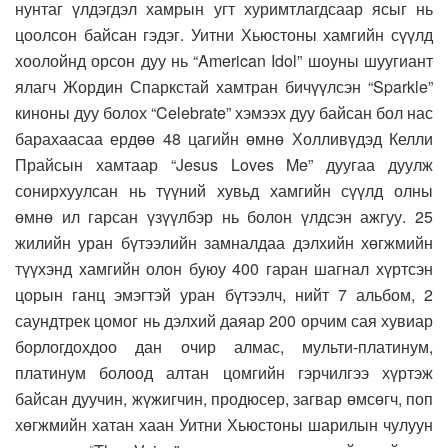
нунтаг үлдэгдэл хамрын угт хуримтлагдсаар ясыг нь
цоолсон байсан гэдэг. Уитни Хьюстоны хамгийн сүүлд
хоолойнд орсон дуу нь “American Idol” шоуны шуугиант
ялагч Жордин Спаркстай хамтран бичүүлсэн “Sparkle”
киноны дуу болох “Celebrate” хэмээх дуу байсан бол нас
барахаасаа ердөө 48 цагийн өмнө Холливүдэд Келли
Прайсын хамтаар “Jesus Loves Me” дуугаа дуулж
сонирхуулсан нь түүний хувьд хамгийн сүүлд олны
өмнө ил гарсан үзүүлбэр нь болон үлдсэн ажгуу. 25
жилийн уран бүтээлийн замналдаа дэлхийн хөгжмийн
түүхэнд хамгийн олон буюу 400 гаран шагнал хүртсэн
цорын ганц эмэгтэй уран бүтээлч, нийт 7 альбом, 2
саундтрек цомог нь дэлхий даяар 200 орчим сая хувиар
борлогдохдоо дан очир алмас, мульти-платинум,
платинум болоод алтан цомгийн гэрчилгээ хүртэж
байсан дуучин, жүжигчин, продюсер, загвар өмсөгч, поп
хөгжмийн хатан хаан Уитни Хьюстоны шарилын чулуун