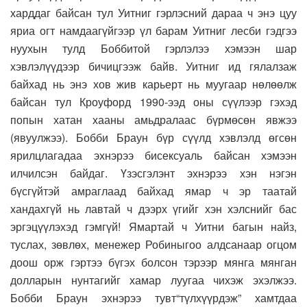
харддаг байсан тул Уитниг гэрлэсний дараа ч энэ цуу
яриа огт намдаагүйгээр үл барам Уитниг лесби гэдгээ
нуухын тулд Боббитой гэрлэлээ хэмээн шар
хэвлэлүүдээр бичицгээж байв. Уитниг ид гялалзаж
байхад нь энэ хов жив карьерт нь муугаар нөлөөлж
байсан тул Кроуфорд 1990-ээд оны сүүлээр гэхэд
попын хатан хааны амьдралаас бүрмөсөн явжээ
(явуулжээ). Бобби Браун бүр сүүлд хэвлэлд өгсөн
ярилцлагадаа эхнэрээ бисексуаль байсан хэмээн
илчилсэн байдаг. Үзэсгэлэнт эхнэрээ хэн нэгэн
бүсгүйтэй амраглаад байхад ямар ч эр таатай
хандахгүй нь лавтай ч дээрх үгийг хэн хэлснийг бас
эргэцүүлэхэд гэмгүй! Ямартай ч Уитни багын найз,
туслах, зөвлөх, менежер Робиныгоо алдсанаар огцом
доош орж гэртээ бүгэх болсон тэрээр мянга мянган
долларын нунтагийг хамар луугаа чихэж эхэлжээ.
Бобби Браун эхнэрээ тувт“түлхүүрдэж” хамтдаа