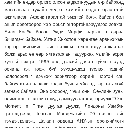
хамгийн өндөр орлого олсон алдартнуудын 8-р байранд
жагссанаар тухайн үедээ хамгийн өндөр орлоготой
ажилласан Африк гаралтай эмэгтэй болж байсан бол
ашиг орлогоороо хар арьст энтертейнэрүүдээс зөвхөн
Билл Косби болон Эдди Мёрфи нарын л дараа
бичигдэж байжээ. Уитни Хьюстон хөрөнгөө арвижихын
хэрээр нийгмийн сайн сайхны төлөө илүү анхаарах
болж арьс өнгөөр ялгаварлан гадуурхах үзлийн эсрэг
хүчтэй тэмцэн 1989 онд дэлхий даяар туйлын хүнд
орчинд аж төрж буй хүүхдүүдэд туслах, тэдний
боловсролыг дэмжих зорилгоор өөрийн нэртэй сан
байгуулснаа зарлаж элдэв буяны үйлсэд гар таталгүй
загнаж байлаа. Энэ хооронд 1988 оны Сөүлийн зуны
олимпийн нээлтийн шууд дамжуулалтанд зориулж “”One
Moment in Time” дуугаа дуулж, Лондоны Уэмбли
цэнгэлдэхэд Нельсан Манделагийн 70 насны ойг
тэмдэглэлцэж, Цагаан ордонд АНУ-ын ерөнхийлөгч