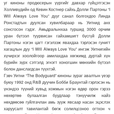
уг киноны продюсерын үүргийг давхар гүйцэтгэсэн
Холливүдийн од Кевин Костнер сайхь Долли Партоны “I
Will Always Love You” дууг санал болгохдоо Линда
Ронстадтын дуулсан хувилбараар нь Уитнид анх
сонсгосон гэдэг. Амьдралынхаа туршид 3000 орчим
уран бүтээл туурвисан гайхамшигт бүсгүй Долли
Партоны нэгэн цагт гэгэлзэж явахдаа тэрлэсэн гунигт
хагацлын дуу “I Will Always Love You” ингэж Уитнигийн
хүчирхэг хоолойгоор амилахдаа хөгжимд дуртай хүн
бүрийн зүрх сэтгэлд эгнэгт хоногшин мөнхийн бүтээл
болон данслагдсан түүхтэй.
Гэвч Уитни “The Bodyguard” киноны зураг авалтын үеэр
буюу 1992 онд R&B дуучин Бобби Браунтай гэрлэсэн нь
үнэндээ түүний хувьд хожмын нэгэн өдөр орон гэрээ
нөхөртөө булаалган буудлаар тэнүүчилж найз
нөхдөөсөө гуйлгачлан амь зууж явсаар насан эцэслэх
харуусалт тавилантай бөгж солилцсоноо огтхон ч