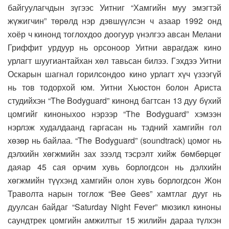
байгуулагчдын зүгээс Уитниг “Хамгийн муу эмэгтэй
жүжигчин” төрөлд нэр дэвшүүлсэн ч азаар 1992 онд
хоёр ч кинонд тоглохдоо доогуур үнэлгээ авсан Мелани
Гриффит урдуур нь орсоноор Уитни аврагдаж кино
урлагт шуугиантайхан хөл тавьсан билээ. Гэхдээ Уитни
Оскарын шагнал горилсондоо кино урлагт хүч үзээгүй
нь тов тодорхой юм. Уитни Хьюстон болон Ариста
студийхэн “The Bodyguard” кинонд багтсан 13 дуу бүхий
цомгийг киноныхоо нэрээр “The Bodyguard” хэмээн
нэрлэж худалдаанд гаргасан нь тэдний хамгийн гол
хөзөр нь байлаа. “The Bodyguard” (soundtrack) цомог нь
дэлхийн хөгжмийн зах зээлд тэсрэлт хийж бөмбөрцөг
даяар 45 сая орчим хувь борлогдсон нь дэлхийн
хөгжмийн түүхэнд хамгийн олон хувь борлогдсон Жон
Траволта нарын тоглож “Bee Gees” хамтлаг дууг нь
дуулсан байдаг “Saturday Night Fever” мюзикл киноны
саундтрек цомгийн амжилтыг 15 жилийн дараа түлхэн