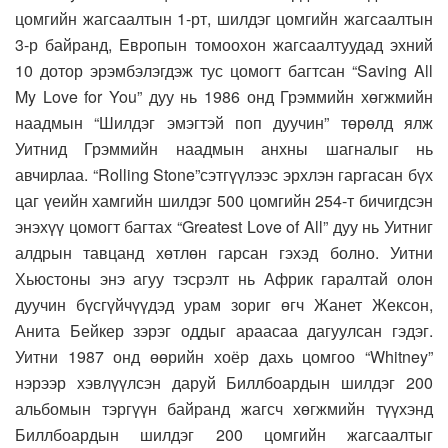
цомгийн жагсаалтын 1-рт, шилдэг цомгийн жагсаалтын
3-р байранд, Европын томоохон жагсаалтуудад эхний
10 дотор эрэмбэлэгдэж тус цомогт багтсан “Saving All
My Love for You” дуу нь 1986 онд Грэммийн хөгжмийн
наадмын “Шилдэг эмэгтэй поп дуучин” төрөлд ялж
Уитнид Грэммийн наадмын анхны шагналыг нь
авчирлаа. “Rolling Stone”сэтгүүлээс эрхлэн гаргасан бүх
цаг үеийн хамгийн шилдэг 500 цомгийн 254-т бичигдсэн
энэхүү цомогт багтах “Greatest Love of All” дуу нь Уитниг
алдрын тавцанд хөтлөн гарсан гэхэд болно. Уитни
Хьюстоны энэ агуу тэсрэлт нь Африк гаралтай олон
дуучин бүсгүйчүүдэд урам зориг өгч Жанет Жексон,
Анита Бейкер зэрэг оддыг араасаа дагуулсан гэдэг.
Уитни 1987 онд өөрийн хоёр дахь цомгоо “Whitney”
нэрээр хэвлүүлсэн даруй Биллбоардын шилдэг 200
альбомын тэргүүн байранд жагсч хөгжмийн түүхэнд
Биллбоардын шилдэг 200 цомгийн жагсаалтыг