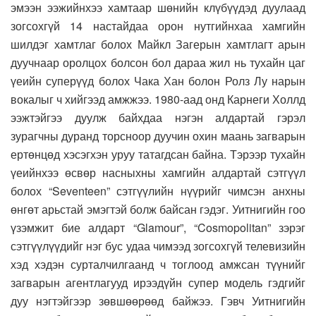
эмээн ээжийнхээ хамтаар шөнийн клүбүүдэд дуулаад
зогсохгүй 14 настайдаа орон нутгийнхаа хамгийн
шилдэг хамтлаг болох Майкл Загерын хамтлагт арын
дуучнаар оролцох болсон бол дараа жил нь тухайн цаг
үеийн суперүүд болох Чака Хан болон Ролз Лу нарын
вокалыг ч хийгээд амжжээ. 1980-аад онд Карнеги Холлд
ээжтэйгээ дуулж байхдаа нэгэн алдартай гэрэл
зурагчны дуранд торсноор дуучин охин маань загварын
ертөнцөд хэсэгхэн уруу татагдсан байна. Тэрээр тухайн
үеийнхээ өсвөр насныхны хамгийн алдартай сэтгүүл
болох “Seventeen” сэтгүүлийн нүүрийг чимсэн анхны
өнгөт арьстай эмэгтэй болж байсан гэдэг. Уитнигийн гоо
үзэмжит бие алдарт “Glamour”, “Cosmopolitan” зэрэг
сэтгүүлүүдийг нэг бус удаа чимээд зогсохгүй телевизийн
хэд хэдэн сурталчилгаанд ч тоглоод амжсан түүнийг
загварын агентлагууд ирээдүйн супер модель гэдгийг
дуу нэгтэйгээр зөвшөөрөөд байжээ. Гэвч Уитнигийн