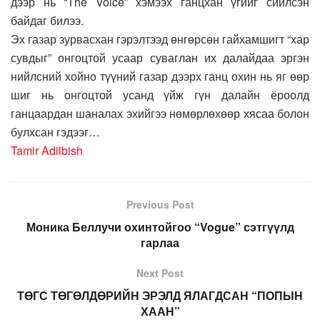
дээр нь “The Voice” хэмээх ганцхан үгийг сийлсэн
байдаг билээ.
Эх газар зурвасхан гэрэлтээд өнгөрсөн гайхамшигт “хар
сувдыг” онгоцтой усаар суваглан их далайдаа эргэн
нийлсний хойно түүний газар дээрх ганц охин нь яг өөр
шиг нь онгоцтой усанд үйж гүн далайн ёроолд
ганцаардан шаналах эхийгээ нөмөрлөхөөр хясаа болон
булхсан гэдээг…
Tamir Adilbish
Previous Post
Моника Беллучи охинтойгоо “Vogue” сэтгүүлд
гарлаа
Next Post
ТӨГС ТӨГӨЛДӨРИЙН ЭРЭЛД ЯЛАГДСАН “ПОПЫН
ХААН”