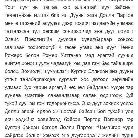
You” дуу нь цагтаа хэр алдартай дуу байсныг
төвөггүйхэн илтгэх биз ээ. Дууны эзэн Долли Партон
мөнгө гэрээний асуудал дээр тохирч чадаагүйн улмаас
татгалзсан тул хөгжим сонирхогчид энэ дууг домогт
Элвис Преслигийн дуулсан хувилбараар сонсох
завшаан тохиогоогүй ч гэсэн угаас энэ дууг Кенни
Рожерс болон Рожер Уиттакер гээд эрэгтэй дуучид
нийтэд хоногшуулж чадаагүй юм даа гэж бас тайвширч
болох. Зохиолч, шүүмжлэгч Куртис Эллисон энэ дууны
утгыг тайлбарлахдаа дурлалт хос дотоод зөрчлийн
улмаас бус харин аргагүй нөхцөл байдлаас үүдэн тэр
дундаа эмэгтэйн санаачлагаар салан одоцгоож буй
тухай дуу юм гэж тодорхойлжээ. Энэ дууг зохиох үедээ
Долли авхай ердөө 27 настай байсан бол тухайн үед
дөч хэдийнэ хэвийгээд байсан Портер Вагонер гэр
бүлтэй байсан бөгөөд Долли Партон “Чамайгаа үүрд
хайрлах болно” хэмээх энэ дуугаараа 7 жилийн турш