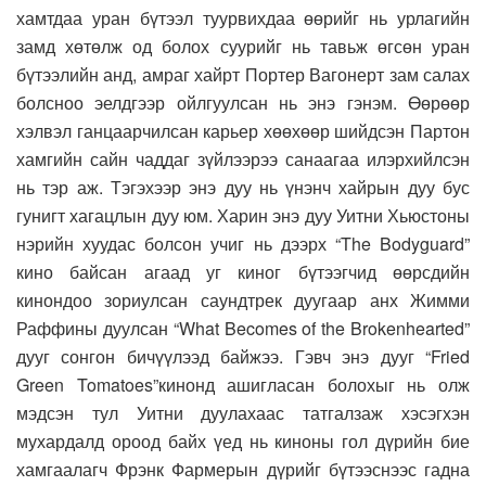
хамтдаа уран бүтээл туурвихдаа өөрийг нь урлагийн
замд хөтөлж од болох суурийг нь тавьж өгсөн уран
бүтээлийн анд, амраг хайрт Портер Вагонерт зам салах
болсноо эелдгээр ойлгуулсан нь энэ гэнэм. Өөрөөр
хэлвэл ганцаарчилсан карьер хөөхөөр шийдсэн Партон
хамгийн сайн чаддаг зүйлээрээ санаагаа илэрхийлсэн
нь тэр аж. Тэгэхээр энэ дуу нь үнэнч хайрын дуу бус
гунигт хагацлын дуу юм. Харин энэ дуу Уитни Хьюстоны
нэрийн хуудас болсон учиг нь дээрх “The Bodyguard”
кино байсан агаад уг киног бүтээгчид өөрсдийн
кинондоо зориулсан саундтрек дуугаар анх Жимми
Раффины дуулсан “What Becomes of the Brokenhearted”
дууг сонгон бичүүлээд байжээ. Гэвч энэ дууг “Fried
Green Tomatoes”кинонд ашигласан болохыг нь олж
мэдсэн тул Уитни дуулахаас татгалзаж хэсэгхэн
мухардалд ороод байх үед нь киноны гол дүрийн бие
хамгаалагч Фрэнк Фармерын дүрийг бүтээснээс гадна