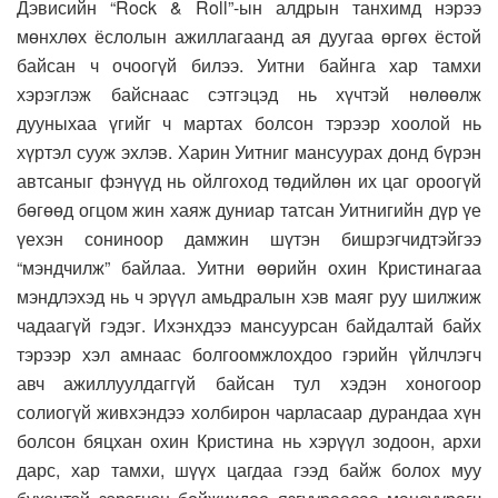
Дэвисийн “Rock & Roll”-ын алдрын танхимд нэрээ
мөнхлөх ёслолын ажиллагаанд ая дуугаа өргөх ёстой
байсан ч очоогүй билээ. Уитни байнга хар тамхи
хэрэглэж байснаас сэтгэцэд нь хүчтэй нөлөөлж
дууныхаа үгийг ч мартах болсон тэрээр хоолой нь
хүртэл сууж эхлэв. Харин Уитниг мансуурах донд бүрэн
автсаныг фэнүүд нь ойлгоход төдийлөн их цаг ороогүй
бөгөөд огцом жин хаяж дуниар татсан Уитнигийн дүр үе
үехэн сониноор дамжин шүтэн бишрэгчидтэйгээ
“мэндчилж” байлаа. Уитни өөрийн охин Кристинагаа
мэндлэхэд нь ч эрүүл амьдралын хэв маяг руу шилжиж
чадаагүй гэдэг. Ихэнхдээ мансуурсан байдалтай байх
тэрээр хэл амнаас болгоомжлохдоо гэрийн үйлчлэгч
авч ажиллуулдаггүй байсан тул хэдэн хоногоор
солиогүй живхэндээ холбирон чарласаар дурандаа хүн
болсон бяцхан охин Кристина нь хэрүүл зодоон, архи
дарс, хар тамхи, шүүх цагдаа гээд байж болох муу