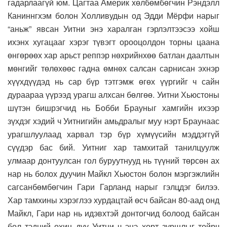
гадарлаагүй юм. Цагтаа Америк хөлбөмбөгчин Рэндэлл
Каниннгхэм болон Холливудын од Эдди Мёрфи нарыг
“аньж” явсан Уитни энэ харалган гэрлэлтээсээ хойш
ихэнх хугацааг хэрэг түвэгт орооцолдон торны цаана
өнгөрөөх хар арьст реппэр нөхрийнхөө батлан даалтын
мөнгийг төлөхөөс гадна өмнөх салсан сарнисан эхнэр
хүүхдүүдэд нь сар бүр тэтгэмж өгөх үүргийг ч сайн
дураараа үүрээд урагш алхсан бөлгөө. Уитни Хьюстоны
шүтэн бишрэгчид нь Бобби Брауныг хамгийн ихээр
зүхдэг хэдий ч Уитнигийн амьдралыг муу нэрт Браунаас
урагшлуулаад харвал тэр бүр хүмүүсийн мэддэггүй
сүүдэр бас бий. Уитниг хар тамхитай танилцуулж
улмаар донтуулсан гол буруутнууд нь түүний төрсөн ах
нар нь болох дуучин Майкл Хьюстон болон мэргэжлийн
сагсанбөмбөгчин Гари Гарланд нарыг гэлцдэг билээ.
Хар тамхины хэрэглээ хурдацтай өсч байсан 80-аад онд
Майкл, Гари нар нь идэвхтэй донтогчид болоод байсан
бол тэдний охин дүү Уитни ч энэ хорт зуршлыг тойрч