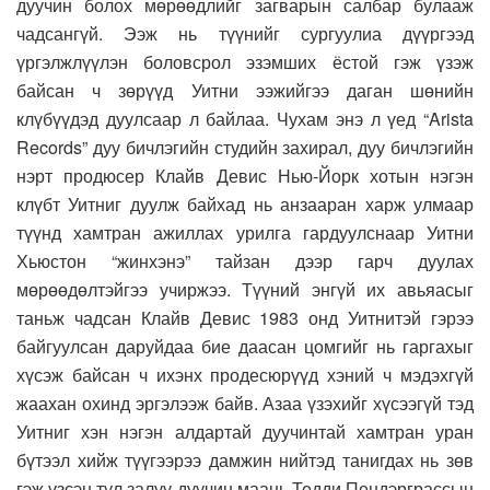
дуучин болох мөрөөдлийг загварын салбар булааж
чадсангүй. Ээж нь түүнийг сургуулиа дүүргээд
үргэлжлүүлэн боловсрол эзэмших ёстой гэж үзэж
байсан ч зөрүүд Уитни ээжийгээ даган шөнийн
клүбүүдэд дуулсаар л байлаа. Чухам энэ л үед “Arista
Records” дуу бичлэгийн студийн захирал, дуу бичлэгийн
нэрт продюсер Клайв Девис Нью-Йорк хотын нэгэн
клүбт Уитниг дуулж байхад нь анзааран харж улмаар
түүнд хамтран ажиллах урилга гардуулснаар Уитни
Хьюстон “жинхэнэ” тайзан дээр гарч дуулах
мөрөөдөлтэйгээ учиржээ. Түүний энгүй их авьяасыг
таньж чадсан Клайв Девис 1983 онд Уитнитэй гэрээ
байгуулсан даруйдаа бие даасан цомгийг нь гаргахыг
хүсэж байсан ч ихэнх продесюрүүд хэний ч мэдэхгүй
жаахан охинд эргэлээж байв. Азаа үзэхийг хүсээгүй тэд
Уитниг хэн нэгэн алдартай дуучинтай хамтран уран
бүтээл хийж түүгээрээ дамжин нийтэд танигдах нь зөв
гэж үзсэн тул залуу дуучин маань Тедди Пендэрграссын