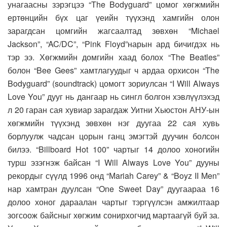
унагаасны зэрэгцээ “The Bodyguard” цомог хөгжмийн
ертөнцийн бүх цаг үеийн түүхэнд хамгийн олон
зарагдсан цомгийн жагсаалтад зөвхөн “Michael
Jackson”, “AC/DC”, “Pink Floyd”нарын ард бичигдэх нь
тэр ээ. Хөгжмийн домгийн хаад болох “The Beatles”
болон “Bee Gees” хамтлагуудыг ч ардаа орхисон “The
Bodyguard” (soundtrack) цомогт зориулсан “I Will Always
Love You” дууг нь дангаар нь сингл болгон хэвлүүлэхэд
л 20 гаран сая хувиар зарагдаж Уитни Хьюстон АНУ-ын
хөгжмийн түүхэнд зөвхөн нэг дуугаа 22 сая хувь
борлуулж чадсан цорын ганц эмэгтэй дуучин болсон
билээ. “Billboard Hot 100” чартыг 14 долоо хоногийн
турш эзэгнэж байсан “I Will Always Love You” дууны
рекордыг сүүлд 1996 онд “Мariah Carey” & “Boyz II Men”
нар хамтран дуулсан “One Sweet Day” дуугаараа 16
долоо хоног дараалан чартыг тэргүүлсэн амжилтаар
зогсоож байсныг хөгжим сонирхогчид мартаагүй буй за.