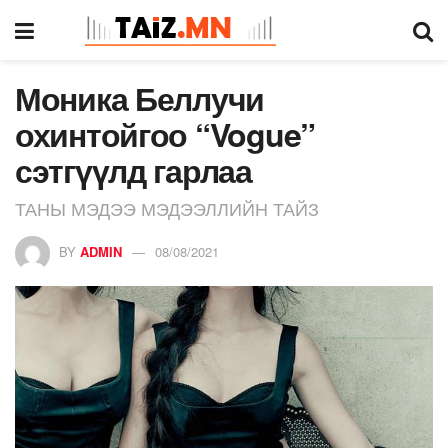
Моника Беллучи
охинтойгоо “Vogue”
сэтгүүлд гарлаа
ТАНЫ МЭДЭЭ МЭДЭЭЛЛИЙН ТАЙЗ
BY
ADMIN
08/08/2021