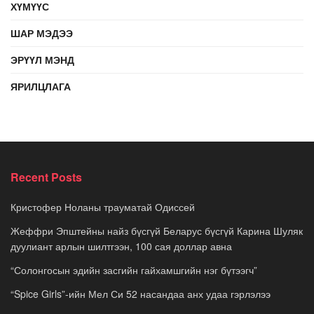
ХҮМҮҮС
ШАР МЭДЭЭ
ЭРҮҮЛ МЭНД
ЯРИЛЦЛАГА
Recent Posts
Кристофер Ноланы трауматай Одиссей
Жеффри Эпштейны найз бүсгүй Беларус бүсгүй Карина Шуляк
дуулиант арлын шилтгээн, 100 сая доллар авна
“Солонгосын эдийн засгийн гайхамшгийн нэг бүтээгч”
“Spice Girls”-ийн Мел Си 52 насандаа анх удаа гэрлэлээ