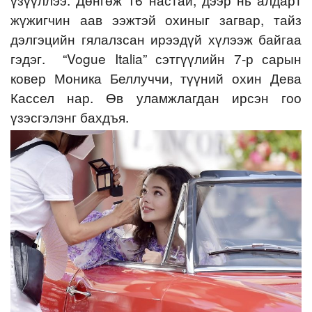
жүжигчин аав ээжтэй охиныг загвар, тайз
дэлгэцийн гялалзсан ирээдүй хүлээж байгаа
гэдэг. “Vogue Italia” сэтгүүлийн 7-р сарын
ковер Моника Беллуччи, түүний охин Дева
Кассел нар. Өв уламжлагдан ирсэн гоо
үзэсгэлэнг бахдъя.