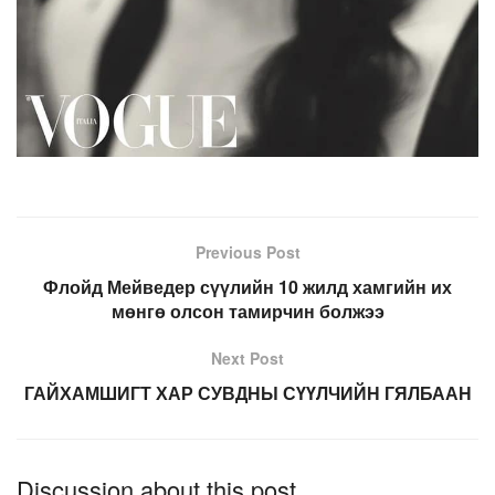
Previous Post
Флойд Мейведер сүүлийн 10 жилд хамгийн их
мөнгө олсон тамирчин болжээ
Next Post
ГАЙХАМШИГТ ХАР СУВДНЫ СҮҮЛЧИЙН ГЯЛБААН
Discussion about this post