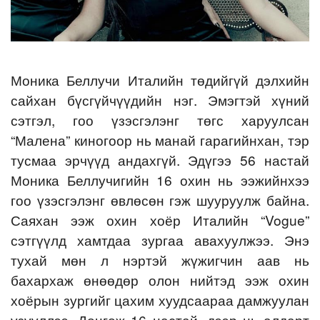
Моника Беллучи Италийн төдийгүй дэлхийн
сайхан бүсгүйчүүдийн нэг. Эмэгтэй хүний
сэтгэл, гоо үзэсгэлэнг төгс харуулсан
“Малена” киногоор нь манай гарагийнхан, тэр
тусмаа эрчүүд андахгүй. Эдүгээ 56 настай
Моника Беллучигийн 16 охин нь ээжийнхээ
гоо үзэсгэлэнг өвлөсөн гэж шууруулж байна.
Саяхан ээж охин хоёр Италийн “Vogue”
сэтгүүлд хамтдаа зургаа авахуулжээ. Энэ
тухай мөн л нэртэй жүжигчин аав нь
бахархаж өнөөдөр олон нийтэд ээж охин
хоёрын зургийг цахим хуудсаараа дамжуулан
үзүүллээ. Дөнгөж 16 настай, дээр нь алдарт