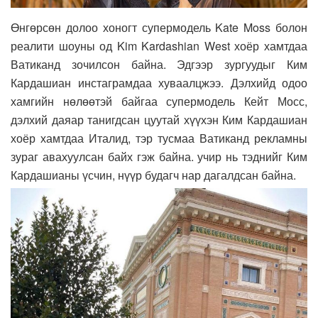
Өнгөрсөн долоо хоногт супермодель Kate Moss болон
реалити шоуны од Kim Kardashian West хоёр хамтдаа
Ватиканд зочилсон байна. Эдгээр зургуудыг Ким
Кардашиан инстаграмдаа хуваалцжээ. Дэлхийд одоо
хамгийн нөлөөтэй байгаа супермодель Кейт Мосс,
дэлхий даяар танигдсан цуутай хүүхэн Ким Кардашиан
хоёр хамтдаа Италид, тэр тусмаа Ватиканд рекламны
зураг авахуулсан байх гэж байна. учир нь тэднийг Ким
Кардашианы үсчин, нүүр будагч нар дагалдсан байна.