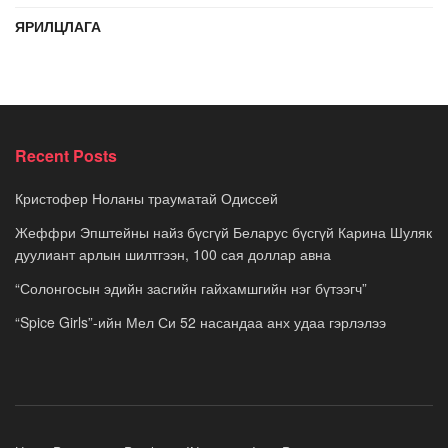
ЯРИЛЦЛАГА
Recent Posts
Кристофер Ноланы трауматай Одиссей
Жеффри Эпштейны найз бүсгүй Беларус бүсгүй Карина Шуляк
дуулиант арлын шилтгээн, 100 сая доллар авна
“Солонгосын эдийн засгийн гайхамшгийн нэг бүтээгч”
“Spice Girls”-ийн Мел Си 52 насандаа анх удаа гэрлэлээ