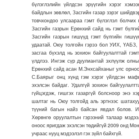
бүлэглэлийн үйлдсэн эрүүгийн хэрэг хэмэ
байдлын зөвлөл, Засгийн газар зэрэг шийдвэ
товчхондоо улсаараа гэмт бүлэглэл болчих 
Засгийн газрын Ерөнхий сайд нь гэмт бүлги
Засгийн газрын гишүүд гэмт бүлгийн гишүү
удаатай. Оюу толгойн гэрээ бол УИХ, ҮАБЗ,
засгаа бүхэлд нь зохион байгуулалттай гэм
үлдлээ. Ингэж сүр дуулиантай эхлүүлж олны
Ерөнхий сайд асан М.Энхсайханыг улс орноо
С.Баярыг онц хүнд гэм хэрэг үйлдсэн маф
эхэлсэн байдаг. Удалгүй зохион байгуулалтт
гүйцэгдэж, гишгэх газаргүй болсноор энэ хэ
шалтаг нь Оюу толгойд аль эртнээс шатахуу
түүний багын найз байсан явдал болов. И
Хөрөнгө оруулалтын гэрээний талаар мэдээл
оноос яригдаж эхэлсэн төдийгүй 2009 онд Мон
учраас нууц мэдээлэл гэх зүйл байхгүй.