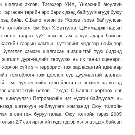
эн шалгаж эхлэв. Тэгэхээр УИХ, Үндэсний аюулгүй
р гаргасан төрийн эрх барих дээд байгууллагууд буюу
гээд байв. С.Баяр нэгэнтээ “Хэрэв гэрээ байгуулсан
йн толгойлогч юм бол Х.Баттулга, Ц.Нямдорж нарын
н болж таарах уу?” хэмээн ам асуун адарч байсан
 Засгийн газрын хамтын бүтээлийг мэдсээр байж төр
т бүлэглэл хэмээн шалгасан шившигтэй түүх бидэнд
 жигшил дургүйцлийг төрүүлэх нь их танил сценари.
 хорлон сүйтгэгч террорист гэж зарласантай адилаар
ийн толгойлогч гэж цоллон сүр дуулиантай шалгаж
ай гэмт бүлэглэлийн толгойлогч гэх зохиол нь үнэнд
рэг хэрэгсэхгүй болов. Гэхдээ С.Баярыг хоргоох нэг
н нийлүүлэгч Петровисийн нэг үүсгэн байгуулагч нь
нгээд шатахуун нийлүүлэгч компанид Оюу толгойн
эл өгсөн гэж буруутгалаа. Оюу толгойн гэрээ 2005
голын 2,7 сая иргэний нүдэн дээр хэлэлцэгдэж байсан