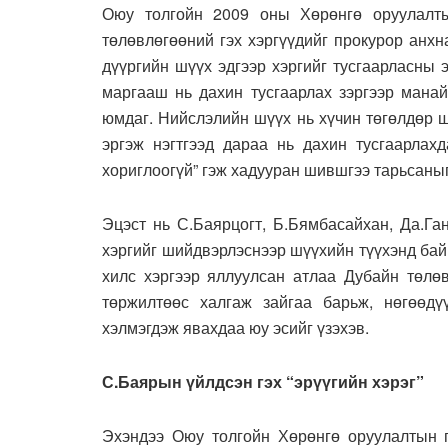
Оюу толгойн 2009 оны Хөрөнгө оруулалты
төлөвлөгөөний гэх хэргүүдийг прокурор анхн
дүүргийн шүүх эдгээр хэргийг тусгаарласны 
маргааш нь дахин тусгаарлах зэргээр манай
юмдаг. Нийслэлийн шүүх нь хүчин төгөлдөр 
эргэж нэгтгээд дараа нь дахин тусгаарла
хориглоогүй” гэж хадууран шившгээ тарьсаныг
Эцэст нь С.Баярцогт, Б.Бямбасайхан, Да.Г
хэргийг шийдвэрлэснээр шүүхийн түүхэнд бай
хилс хэргээр яллуулсан атлаа Дубайн төлө
төржилтөөс халгаж зайгаа барьж, нөгөөдү
хэлмэгдэж явахдаа юу эсийг үзэхэв.
С.Баярын үйлдсэн гэх “эрүүгийн хэрэг”
Эхэндээ Оюу толгойн Хөрөнгө оруулалтын г