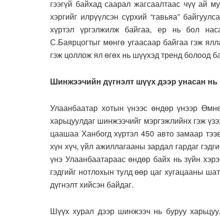
гээгүй байхад саарал жагсаалтаас чүү ай м
хэргийг илрүүлсэн сүрхий “гавьяа” байгуулс
хүртэл үргэлжилж байгаа, ер нь бол нас
С.Баярцогтыг мөнгө угаасаар байгаа гэж ялл
гэж цоллож ял өгөх нь шүүхэд тренд болоод б
Шинжээчийн дүгнэлт шүүх дээр унасан нь
Улаанбаатар хотын үнээс өндөр үнээр Өмнө
харьцуулдаг шинжээчийг мэргэжлийнх гэж үзэ
цаашаа Ханбогд хүртэл 450 авто замаар тээв
хүн хүч, үйл ажиллагааны зардал гардаг гэд
үнэ Улаанбаатараас өндөр байх нь зүйн хэр
гэдгийг нотлохын тулд өөр цаг хугацааны шат
дүгнэлт хийсэн байдаг.
Шүүх хурал дээр шинжээч нь буруу харьцуул