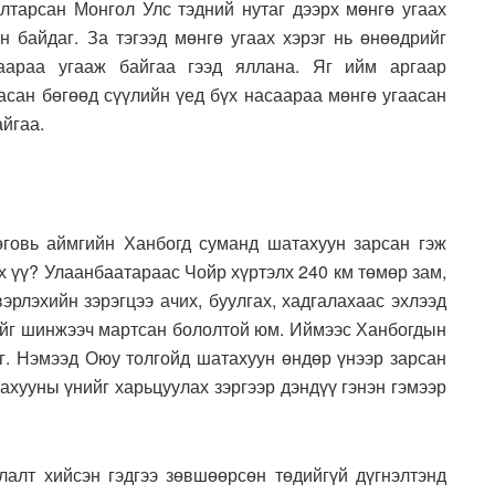
ултарсан Монгол Улс тэдний нутаг дээрх мөнгө угаах
ан байдаг. За тэгээд мөнгө угаах хэрэг нь өнөөдрийг
аараа угааж байгаа гээд яллана. Яг ийм аргаар
асан бөгөөд сүүлийн үед бүх насаараа мөнгө угаасан
айгаа.
говь аймгийн Ханбогд суманд шатахуун зарсан гэж
х үү? Улаанбаатараас Чойр хүртэлх 240 км төмөр зам,
эрлэхийн зэрэгцээ ачих, буулгах, хадгалахаас эхлээд
гийг шинжээч мартсан бололтой юм. Иймээс Ханбогдын
эг. Нэмээд Оюу толгойд шатахуун өндөр үнээр зарсан
ахууны үнийг харьцуулах зэргээр дэндүү гэнэн гэмээр
алт хийсэн гэдгээ зөвшөөрсөн төдийгүй дүгнэлтэнд