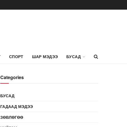
Г
СПОРТ
ШАР МЭДЭЭ
БУСАД
Categories
БУСАД
ГАДААД МЭДЭЭ
ЗӨВЛӨГӨӨ