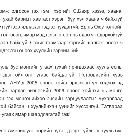
мж олгосон гэх гэмт хэргийг С.Баяр хэзээ, хаана,
 тухай баримт хавтаст хэрэгт бүү хэл хаана ч байхгүй
тгүйгээр ялласан гэдгээ нуудаггүй. Ер нь Оюу толгойн
 олгосон, ямар мэдээлэл өгсөн нь одоо ч тодорхойгүй
 лав байхгүй. Сэжиг таамгаар хэргийг шалгаж болох ч
ндэслэн оноох хуулийн зарчим бий.
ууль бус мөнгийг угаах тухай яригдахаас хууль ёсны
гэдэг ойлголт угаас байдаггүй. Петровисийн хувь
ины АНУ-д 2005 оноос хойш эрхэлсэн үл хөдлөх эд
хийж зардаг бизнесийн 2009 оноос хойшхи нь мөнгө
сан гэх мөнгөнийхөө эцсийн зарцуулалтыг мухарлаад
хой байсан ч хуулийнхан үүнийг хүссэнгүй. Татвараа
 угаах ямар шаардлагатай гэж!
дэг Америк улс өөрийн нутаг дээрх гүйлгээг хууль бус