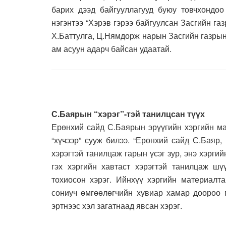
барих дээд байгууллагууд буюу товчхондоо
нэгэнтээ “Хэрэв гэрээ байгуулсан Засгийн га
Х.Баттулга, Ц.Нямдорж нарын Засгийн газрын
ам асуун адарч байсан удаатай.
С.Баярын “хэрэг”-тэй танилцсан түүх
Ерөнхий сайд С.Баярын эрүүгийн хэргийн ма
“хүчээр” сууж билээ. “Ерөнхий сайд С.Баяр,
хэрэгтэй танилцаж гарын үсэг зур, энэ хэрги
гэх хэргийн хавтаст хэрэгтэй танилцаж шү
тохиосон хэрэг. Ийнхүү хэргийн материалт
сониуч өмгөөлөгчийн хувиар хамар доороо г
эртнээс хэл загатнаад явсан хэрэг.