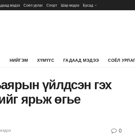
адаад мэдээ
Соёл урлаг
Спорт
Шар мэдээ
Бусад
Л
НИЙГЭМ
ХҮМҮҮС
ГАДААД МЭДЭЭ
СОЁЛ УРЛА
Баярын үйлдсэн гэх
-ийг ярьж өгье
0
мэдээ