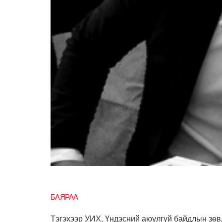
БАЯРАА
Тэгэхээр УИХ, Үндэсний аюулгүй байдлын зөвл