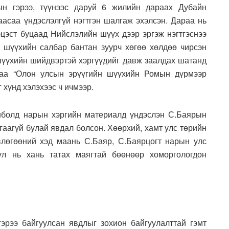
н гэрээ, түүнээс даруй 6 жилийн дараах Дубайн
аасаа үндэслэлгүй нэгтгэн шалгаж эхэлсэн. Дараа нь
эцэст буцаад Нийслэлийн шүүх дээр эргэж нэгтгэснээ
 шүүхийн салбар бантан зуурч хөгөө хөлдөө чирсэн
шүүхийн шийдвэртэй хэргүүдийг давж заалдах шатанд
хдаа “Олон улсын эрүүгийн шүүхийн Ромын дүрмээр
 хүнд хэлэхээс ч ичмээр.
анболд нарын хэргийн материалд үндэслэн С.Баярын
гаагүй булай явдал болсон. Хөөрхий, хамт улс төрийн
влөгөөний хэд маань С.Баяр, С.Баярцогт нарын улс
үл нь хань татах маягтай бөөнөөр хоморгологдон
эрээ байгуулсан явдлыг зохион байгуулалттай гэмт