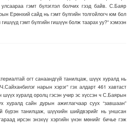
 улсаараа гэмт бүлэглэл болчих гээд байв. С.Баяр
зрын Ерөнхий сайд нь гэмт бүлгийн толгойлогч юм бол
 гишүүд гэмт бүлгийн гишүүн болж таарах уу?” хэмээн
териалтай огт санаандгүй танилцаж, шүүх хуралд нь
 Ч.Сайханбилэг нарын хэрэг” гэх алдарт 461 хавтаст
йн шүүх хуралд оролц гэсэн учир эс хүссэн ч С.Баярын
үх хуралд сайн дурын ажиглагчаар суух “завшаан”
ай бүрэн танилцаж, шүүхийн шийдвэрийг нь уншсан
араад ирсэн энэхүү хэргийн үнэн мөнийг бичье гэж