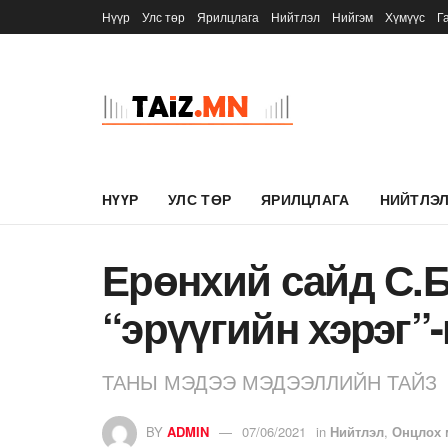
Нүүр
Улс төр
Ярилцлага
Нийтлэл
Нийгэм
Хүмүүс
Г
НҮҮР
УЛС ТӨР
ЯРИЛЦЛАГА
НИЙТЛЭ
Ерөнхий сайд С.
“эрүүгийн хэрэг”
ТАНЫ МЭДЭЭ МЭДЭЭЛЛИЙН ТАЙЗ
BY
ADMIN
07/06/2021
in
Нийтлэл
,
Онцлох 