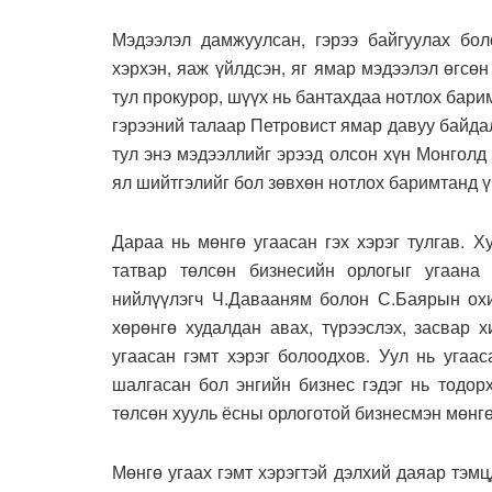
Мэдээлэл дамжуулсан, гэрээ байгуулах боло
хэрхэн, яаж үйлдсэн, яг ямар мэдээлэл өгсөн
тул прокурор, шүүх нь бантахдаа нотлох барим
гэрээний талаар Петровист ямар давуу байдал
тул энэ мэдээллийг эрээд олсон хүн Монголд
ял шийтгэлийг бол зөвхөн нотлох баримтанд ү
Дараа нь мөнгө угаасан гэх хэрэг тулгав. Х
татвар төлсөн бизнесийн орлогыг угаана 
нийлүүлэгч Ч.Давааням болон С.Баярын ох
хөрөнгө худалдан авах, түрээслэх, засвар 
угаасан гэмт хэрэг болоодхов. Уул нь угаа
шалгасан бол энгийн бизнес гэдэг нь тодор
төлсөн хууль ёсны орлоготой бизнесмэн мөнгө
Мөнгө угаах гэмт хэрэгтэй дэлхий даяар тэмц