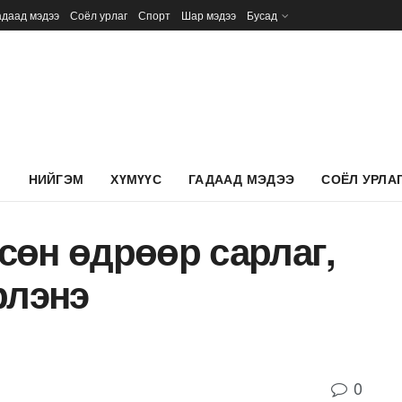
адаад мэдээ
Соёл урлаг
Спорт
Шар мэдээ
Бусад
Л
НИЙГЭМ
ХҮМҮҮС
ГАДААД МЭДЭЭ
СОЁЛ УРЛА
сөн өдрөөр сарлаг,
рлэнэ
0