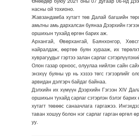
Өнөөдөр буюу 2021 оны 07 дугаар 06-нд Дээ
насны ой тохионо.
Жавзандамба хутагт төв Далай багшийн төрс
амьтны амь дархалсан буянаа Дээрхийн гэгээн
оршихын тухайд өргөн барих аж.
Архангай, Өвөрхангай, Баянхонгор, Хөв
найралдаж, өөртөө буян хурааж, их төрөлх
хуврагуудыг гэртээ залан сарлаг сэтэрлүүлэхи
Олон газар орноос, олуулаа нийлэн сайн сай
энэхүү буяны үр нь хэзээ төгс гэгээрлийг 
арвидан дэлгэрч байдаг байнаа.
Дэлхийн их хүмүүн Дээрхийн Гэгээн XIV Дал
оршихын тухайд сарлаг сэтэрлэн бэлэг барих
хутагт төвөөс санаачлага гаргажээ. Ингэхд
таван хошуу болон нэг сарлаг гарган өргөл ө
уу.