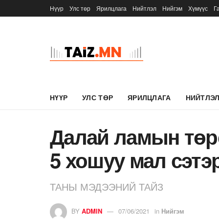
Нүүр
Улс төр
Ярилцлага
Нийтлэл
Нийгэм
Хүмүүс
Г
НҮҮР
УЛС ТӨР
ЯРИЛЦЛАГА
НИЙТЛЭ
Далай ламын төр
5 хошуу мал сэтэ
ТАНЫ МЭДЭЭНИЙ ТАЙЗ
BY
ADMIN
07/06/2021
in
Нийгэм