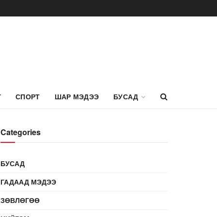
Г
СПОРТ
ШАР МЭДЭЭ
БУСАД
Categories
БУСАД
ГАДААД МЭДЭЭ
ЗӨВЛӨГӨӨ