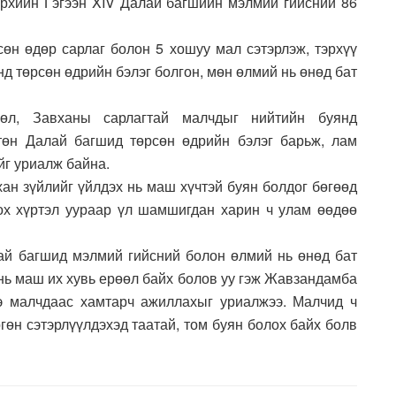
рхийн Гэгээн XIV Далай багшийн мэлмий гийсний 86
өн өдөр сарлаг болон 5 хошуу мал сэтэрлэж, тэрхүү
д төрсөн өдрийн бэлэг болгон, мөн өлмий нь өнөд бат
сгөл, Завханы сарлагтай малчдыг нийтийн буянд
төн Далай багшид төрсөн өдрийн бэлэг барьж, лам
йг уриалж байна.
хан зүйлийг үйлдэх нь маш хүчтэй буян болдог бөгөөд
олох хүртэл уураар үл шамшигдан харин ч улам өөдөө
ай багшид мэлмий гийсний болон өлмий нь өнөд бат
 нь маш их хувь ерөөл байх болов уу гэж Жавзандамба
ээ малчдаас хамтарч ажиллахыг уриалжээ. Малчид ч
ргөн сэтэрлүүлдэхэд таатай, том буян болох байх болв