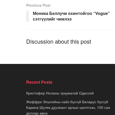
Previous Post
Моника Беллучи охинтойгоо “Vogue”
сэтгүүлийг чимлээ
Discussion about this post
Recent Posts
Кристофер Ноланы трауматай Одиссей
Жеффри Эпштейны найз бүсгүй Беларус бүсгүй
Карина Шуляк дуулиант арлын шилтгээн, 100 сая
доллар авна