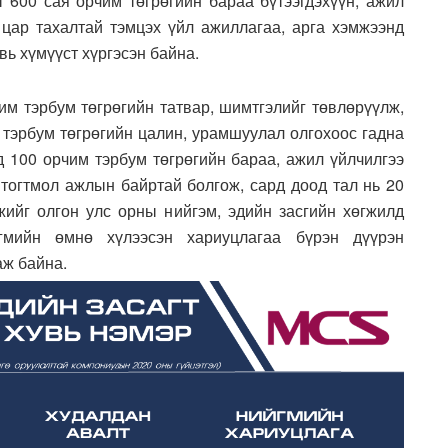
 600 сая орчим төгрөгийн бараа бүтээгдэхүүн, ажил
г цар тахалтай тэмцэх үйл ажиллагаа, арга хэмжээнд
вь хүмүүст хүргэсэн байна.
чим тэрбум төгрөгийн татвар, шимтгэлийг төвлөрүүлж,
 тэрбум төгрөгийн цалин, урамшуулал олгохоос гадна
д 100 орчим тэрбум төгрөгийн бараа, ажил үйлчилгээ
 тогтмол ажлын байртай болгож, сард доод тал нь 20
ийг олгон улс орны нийгэм, эдийн засгийн хөгжилд
гмийн өмнө хүлээсэн хариуцлагаа бүрэн дүүрэн
аж байна.