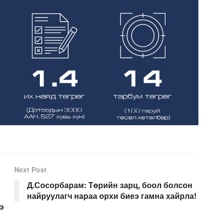
Next Post
Д.Сосорбарам: Төрийн зарц, боол болсон
найруулагч нараа орхи биеэ гамна хайрла!
э