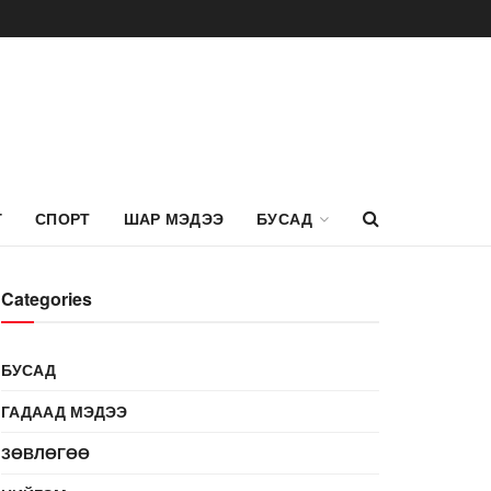
Г
СПОРТ
ШАР МЭДЭЭ
БУСАД
Categories
БУСАД
ГАДААД МЭДЭЭ
ЗӨВЛӨГӨӨ