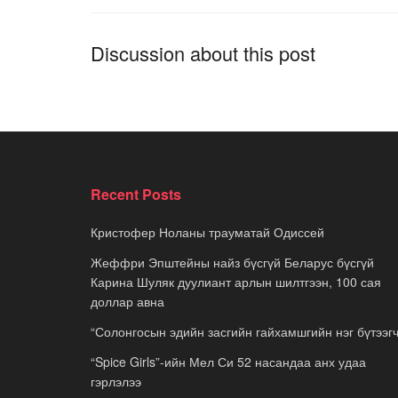
Discussion about this post
Recent Posts
Кристофер Ноланы трауматай Одиссей
Жеффри Эпштейны найз бүсгүй Беларус бүсгүй
Карина Шуляк дуулиант арлын шилтгээн, 100 сая
доллар авна
“Солонгосын эдийн засгийн гайхамшгийн нэг бүтээгч
“Spice Girls”-ийн Мел Си 52 насандаа анх удаа
гэрлэлээ