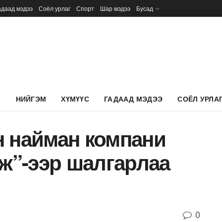
адаад мэдээ
Соёл урлаг
Спорт
Шар мэдээ
Бусад
Л
НИЙГЭМ
ХҮМҮҮС
ГАДААД МЭДЭЭ
СОЁЛ УРЛА
н найман компани
гж”-ээр шалгарлаа
0