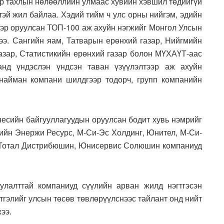
ар тахлын нөлөөллийн улмаас хувийн хэвшил төдийгүй
тэй жил байлаа. Хэдий тийм ч улс орны нийгэм, эдийн
мэр оруулсан ТОП-100 аж ахуйн нэгжийг Монгол Улсын
э. Сангийн яам, Татварын ерөнхий газар, Нийгмийн
газар, Статистикийн ерөнхий газар болон МҮХАҮТ-аас
нд үндэслэн үндсэн таван үзүүлэлтээр аж ахуйн
найман компани шилдгээр тодорч, групп компанийн
несийн байгууллагуудын оруулсан бодит хувь нэмрийг
пийн Энержи Ресурс, М-Си-Эс Холдинг, Юнител, М-Си-
 Тотал Дистрибюшин, Юнисервис Солюшин компаниуд
улалттай компаниуд сүүлийн арван жилд нэгтгэсэн
мтгэлийг улсын төсөв төвлөрүүлснээс тайлант онд нийт
ээ.