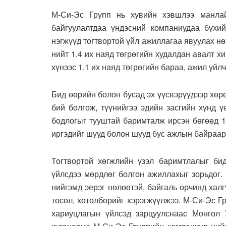
М-Си-Эс Групп нь хувийн хэвшлээ манлай
байгуулалтдаа үндэсний компаниудаа бүхи
нэгжүүд тогтвортой үйл ажиллагаа явуулах нө
нийт 1.4 их наяд төгрөгийн худалдан авалт х
хүнээс 1.1 их наяд төгрөгийн бараа, ажил үйл
Бид өөрийн болон бусад эх үүсвэрүүдээр хөр
бий болгож, түүнийгээ эдийн засгийн хүнд 
бодлогыг тууштай баримталж ирсэн бөгөөд 1
иргэдийг шууд болон шууд бус ажлын байраар
Тогтвортой хөгжлийн үзэл баримтлалыг би
үйлсдээ мөрдлөг болгон ажиллахыг зорьдог.
нийгэмд эерэг нөлөөтэй, байгаль орчинд хал
төсөл, хөтөлбөрийг хэрэгжүүлжээ. М-Си-Эс Г
хариуцлагын үйлсэд зарцуулснаас Монгол 