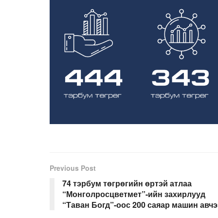
Previous Post
74 тэрбум төгрөгийн өртэй атлаа
“Монголросцветмет”-ийн захирлууд
“Таван Богд”-оос 200 саяар машин авчэ