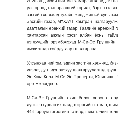
2020 он дэлхий нийтийг хамарсан ковид-19 ц
улс оронд тааварлашгүй сорилт, бэрхшээл их
засгийн хөгжилд тухайн жилд жинтэй хувь нэ
Засгийн газар, МҮХАҮТ хамтран шалгаруулжэ
даатгалын ерөнхий газар, Гаалийн ерөнхий 
хамтарсан ажлын хэсэг албан ёсны тайла
нэгжүүдийг эрэмбэлэхэд М-Си-Эс Группийн 
амжилтаар хоёрдугаарт шалгарлаа.
Улсынхаа нийгэм, эдийн засгийн хөгжилд биз
үнэлж, дүгнэдэг энэхүү шалгаруулалтад груп
Эс Кока-Кола, М-Си-Эс Проперти, Юнивишн,
өргөмжлөгдлөө.
М-Си-Эс Группийн охин болон хөрөнгө ору
дүнгээр гурван их наяд төгрөгийн татвар, ши
444 тэрбум төгрөгийн татвар, шимтгэлийг төлж