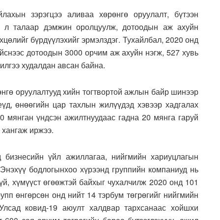
лахын зэрэгцээ аливаа хөрөнгө оруулалт, бүтээн
й л талаар дэмжин оролцуулж, дотоодын аж ахуйн
хцөлийг бүрдүүлэхийг эрмэлздэг. Тухайлбал, 2020 онд
ийснээс дотоодын 3000 орчим аж ахуйн нэгж, 527 хувь
чилгээ худалдан авсан байна.
өнгө оруулалтууд хийн тогтвортой ажлын байр шинээр
үеүд, өнөөгийн цар тахлын жилүүдэд хэвээр хадгалах
0 мянган үндсэн ажилтнуудаас гадна 20 мянга гаруй
 хангаж иржээ.
д бизнесийн үйл ажиллагаа, нийгмийн хариуцлагын
 Энэхүү бодлогынхоо хүрээнд группийн компаниуд нь
гүй, хүмүүст өгөөжтэй байхыг чухалчилж 2020 онд 101
рупп өнгөрсөн онд нийт 14 тэрбум төгрөгийг нийгмийн
Улсад ковид-19 аюулт халдвар тархсанаас хойшхи