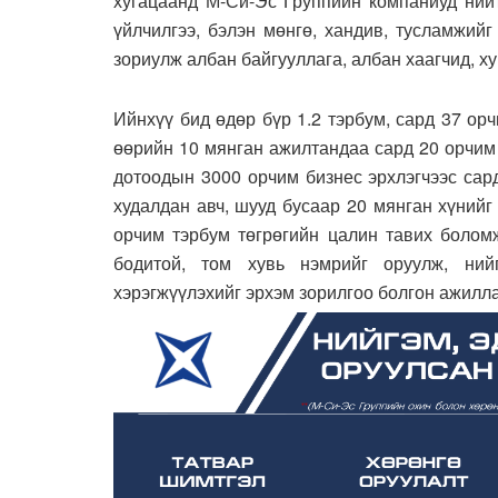
хугацаанд М-Си-Эс Группийн компаниуд нийт
үйлчилгээ, бэлэн мөнгө, хандив, тусламжий
зориулж албан байгууллага, албан хаагчид, ху
Ийнхүү бид өдөр бүр 1.2 тэрбум, сард 37 ор
өөрийн 10 мянган ажилтандаа сард 20 орчим
дотоодын 3000 орчим бизнес эрхлэгчээс сар
худалдан авч, шууд бусаар 20 мянган хүнийг
орчим тэрбум төгрөгийн цалин тавих боломж
бодитой, том хувь нэмрийг оруулж, ний
хэрэгжүүлэхийг эрхэм зорилгоо болгон ажилл