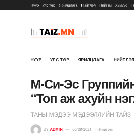
Нүүр
Улс төр
Ярилцлага
Нийтлэл
Нийгэм
Хүмүүс
Г
НҮҮР
УЛС ТӨР
ЯРИЛЦЛАГА
НИЙТЛЭ
М-Си-Эс Группий
“Топ аж ахуйн нэ
ТАНЫ МЭДЭЭ МЭДЭЭЛЛИЙН ТАЙЗ
BY
ADMIN
06/28/2021
in
Нийгэм