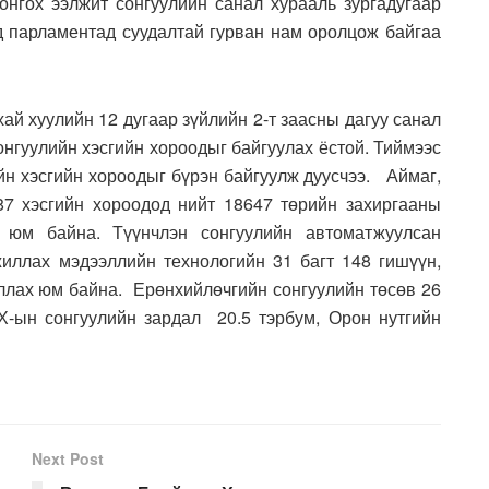
онгох ээлжит сонгуулийн санал хурааль зургадугаар
ьд парламентад суудалтай гурван нам оролцож байгаа
ай хуулийн 12 дугаар зүйлийн 2-т заасны дагуу санал
онгуулийн хэсгийн хороодыг байгуулах ёстой. Тиймээс
йн хэсгийн хороодыг бүрэн байгуулж дуусчээ. Аймаг,
87 хэсгийн хороодод нийт 18647 төрийн захиргааны
 юм байна. Түүнчлэн сонгуулийн автоматжуулсан
иллах мэдээллийн технологийн 31 багт 148 гишүүн,
ллах юм байна. Ерөнхийлөчгийн сонгуулийн төсөв 26
Х-ын сонгуулийн зардал 20.5 тэрбум, Орон нутгийн
Next Post