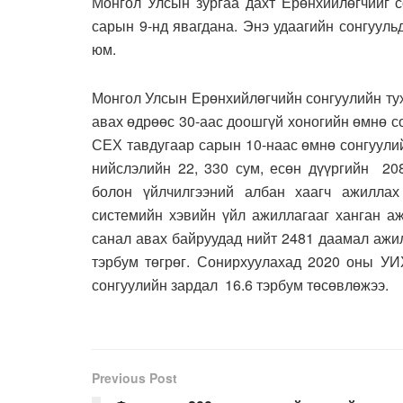
Монгол Улсын зургаа дахт Ерөнхийлөгчийг с
сарын 9-нд явагдана. Энэ удаагийн сонгуул
юм.
Монгол Улсын Ерөнхийлөгчийн сонгуулийн тух
авах өдрөөс 30-аас доошгүй хоногийн өмнө с
СЕХ тавдугаар сарын 10-наас өмнө сонгуули
нийслэлийн 22, 330 сум, есөн дүүргийн 20
болон үйлчилгээний албан хаагч ажиллах
системийн хэвийн үйл ажиллагааг ханган аж
санал авах байруудад нийт 2481 даамал ажи
тэрбум төгрөг. Сонирхуулахад 2020 оны УИ
сонгуулийн зардал 16.6 тэрбум төсөвлөжээ.
Previous Post