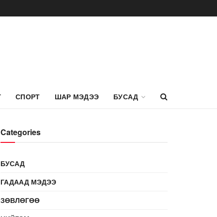
Г
СПОРТ
ШАР МЭДЭЭ
БУСАД
Categories
БУСАД
ГАДААД МЭДЭЭ
ЗӨВЛӨГӨӨ