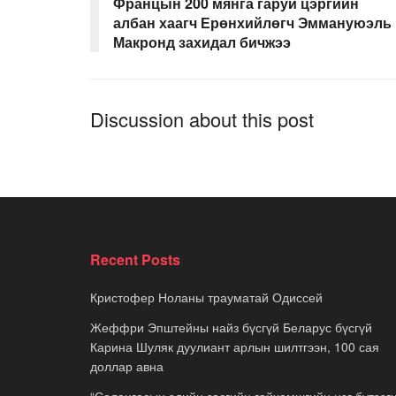
Францын 200 мянга гаруй цэргийн
албан хаагч Ерөнхийлөгч Эммануюэль
Макронд захидал бичжээ
Discussion about this post
Recent Posts
Кристофер Ноланы трауматай Одиссей
Жеффри Эпштейны найз бүсгүй Беларус бүсгүй
Карина Шуляк дуулиант арлын шилтгээн, 100 сая
доллар авна
“Солонгосын эдийн засгийн гайхамшгийн нэг бүтээгч