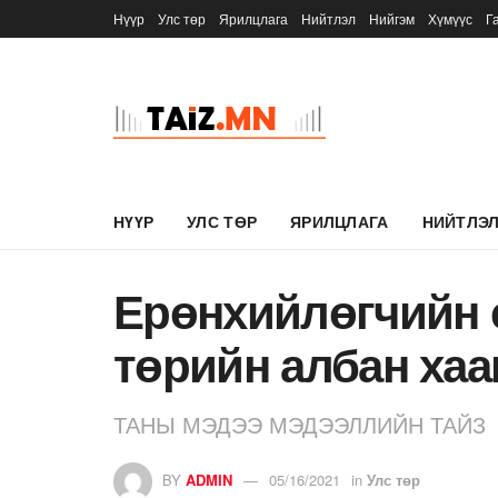
Нүүр
Улс төр
Ярилцлага
Нийтлэл
Нийгэм
Хүмүүс
Г
НҮҮР
УЛС ТӨР
ЯРИЛЦЛАГА
НИЙТЛЭ
Ерөнхийлөгчийн 
төрийн албан хаа
ТАНЫ МЭДЭЭ МЭДЭЭЛЛИЙН ТАЙЗ
BY
ADMIN
05/16/2021
in
Улс төр