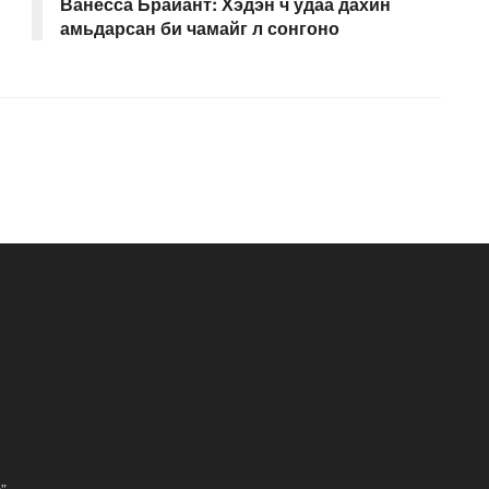
Ванесса Брайант: Хэдэн ч удаа дахин
амьдарсан би чамайг л сонгоно
”