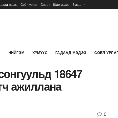
адаад мэдээ
Соёл урлаг
Спорт
Шар мэдээ
Бусад
Л
НИЙГЭМ
ХҮМҮҮС
ГАДААД МЭДЭЭ
СОЁЛ УРЛА
сонгуульд 18647
гч ажиллана
0