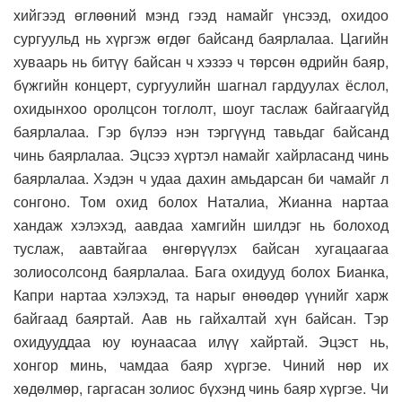
хийгээд өглөөний мэнд гээд намайг үнсээд, охидоо
сургуульд нь хүргэж өгдөг байсанд баярлалаа. Цагийн
хуваарь нь битүү байсан ч хэзээ ч төрсөн өдрийн баяр,
бүжгийн концерт, сургуулийн шагнал гардуулах ёслол,
охидынхоо оролцсон тоглолт, шоуг таслаж байгаагүйд
баярлалаа. Гэр бүлээ нэн тэргүүнд тавьдаг байсанд
чинь баярлалаа. Эцсээ хүртэл намайг хайрласанд чинь
баярлалаа. Хэдэн ч удаа дахин амьдарсан би чамайг л
сонгоно. Том охид болох Наталиа, Жианна нартаа
хандаж хэлэхэд, аавдаа хамгийн шилдэг нь болоход
туслаж, аавтайгаа өнгөрүүлэх байсан хугацаагаа
золиосолсонд баярлалаа. Бага охидууд болох Бианка,
Капри нартаа хэлэхэд, та нарыг өнөөдөр үүнийг харж
байгаад баяртай. Аав нь гайхалтай хүн байсан. Тэр
охидууддаа юу юунаасаа илүү хайртай. Эцэст нь,
хонгор минь, чамдаа баяр хүргэе. Чиний нөр их
хөдөлмөр, гаргасан золиос бүхэнд чинь баяр хүргэе. Чи