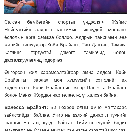
Сагсан бөмбөгийн спортыг үндэслэгч Жэймс
Нейсмитийн алдрын танхимын гишүүдийг мөнхлөх
ёслолын арга хэмжээ боллоо. Алдрын танхимын энэ
жилийн гишүүдээр Коби Брайант, Тим Данкан, Тамика
Катчинс тэргүүтэй домогт тамирчид болон
дасгалжуулагчид тодорчээ.
Өнгөрсөн жил харамсалтайгаар амиа алдсан Коби
Брайантыг зарлах мөч хүмүүсийн сэтгэлийг их
хөдөлгөсөн. Коби Брайантыг эхнэр Ванесса Брайант
болон Майкл Жордан нар төлөөлж, үг хэлсэн байна.
Ванесса Брайант:
Би нөхрөө олны өмнө магтахаас
зайлсхийдэг байлаа. Учир нь дэлхий даяар л түүнийг
шагшин магтаж, шүтдэг байсан. Тиймээс түүнийг бодит
амьдралд нь буцаан авчрах хэн нэгэн хэрэгтэй шүү дээ.