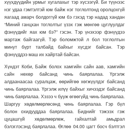
хүүхдүүдийн урмыг хугалахыг тэр хүсээгүй. Би түүнээс
нэг удаа гэмтэлтэй юм байж нэг тоглолтонд оролцохгүй
яагаад амарч болдоггүй юм бэ гэхэд тэр надад хандан
“Миний ганцхан тоглолтыг үзэх гэж мөнгөө цуглуулдаг
фэнүүдийг яах юм бэ?” гэсэн. Тэр үнэхээр фэнүүдээ
мартаж байгаагүй. Тэр боломжтой л бол тоглолтын
минут бүрт талбайд байхыг хүсдэг байсан. Тэр
фэнүүддээ маш их хайртай байсан.
Хүндэт Коби, Байж болох хамгийн сайн аав, хамгийн
сайн нөхөр байсанд чинь баярлалаа. Үргэлж
алдаанаасаа суралцаж, өөрийгөө хөгжүүлдэг байсанд
чинь баярлалаа. Үргэлж илүү байхыг хичээдэг байсанд
чинь баярлалаа. Хэзээ ч бууж өгөөгүйд чинь баярлалаа.
Шаргуу хөдөлмөрлөсөнд чинь баярлалаа. Гэр бүл
болон охидууддаа баярлалаа. Биднийг тэжээх гэж
цуцашгүй хөдөлмөрлөж, гайхалтай амьдрал
бэлэглэсэнд баярлалаа. Өглөө 04.00 цагт босч бэлтгэл