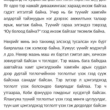
Яг одоо тэр намайг диваажингаас хараад инээж байгаа
гэдэгт итгэлтэй байна. Учир нь би түүнийг хамгийн
алдартай тайзнуудын нэг дээрээс амжилтынх талаар
ярьж, магтаж байна. Түүнийг гараа элгэндээ тэврээд
“Юу болоод байна?” гээд инээж байгааг төсөөлж байна.
Нөхрийг минь энэ танхимд элсэхэд тусалсан хүн бүрт
баярлалаа гэж хэлмээр байна. Хүмүүс үүнийг мэдэхгүй
л дээ. Нөхөр маань маш их бэртэл гэмтэл авч, хичнээн
зовиуртай байсан ч тоглодог. Тэр маань бага байхдаа
аавтайгаа хамт цэнгэлдэхийн хамгийн арын суудал
дээр дуртай тоглогчийнхоо тоглолтыг үзэх гээд сууж
байснаа санадаг байсан. Тэр зүгээр л цэнгэлдэхэд
тоглолт үзэх болсондоо баярладаг байлаа. Тэр ч
утгаараа, Коби фэнүүдээ гомдохыг хүсдэггүй байсан.
Ялангуяа түүний тоглолтыг үзэх гээд мөнгө цуглуулдаг,
түүн шиг цэнгэлдэхэд тоглолт үзэх гэж догдолдог байсан