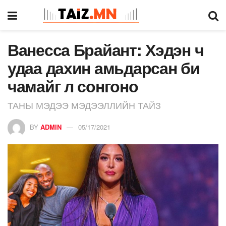
Ванесса Брайант: Хэдэн ч
удаа дахин амьдарсан би
чамайг л сонгоно
ТАНЫ МЭДЭЭ МЭДЭЭЛЛИЙН ТАЙЗ
BY
ADMIN
05/17/2021