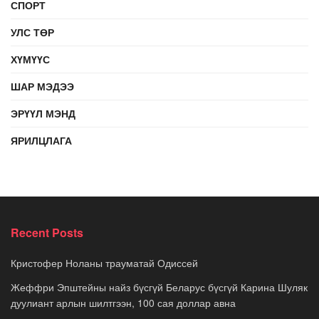
СПОРТ
УЛС ТӨР
ХҮМҮҮС
ШАР МЭДЭЭ
ЭРҮҮЛ МЭНД
ЯРИЛЦЛАГА
Recent Posts
Кристофер Ноланы трауматай Одиссей
Жеффри Эпштейны найз бүсгүй Беларус бүсгүй Карина Шуляк
дуулиант арлын шилтгээн, 100 сая доллар авна