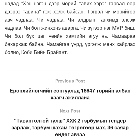
надад “Хэн нэгэн дээр мөрий тавих хэрэг гарвал өөр
дээрээ тавина” гэж хэлж байсан. Тэгвэл чи мөрийгөө
авч чадлаа. Чи чадлаа. Чи алдрын танхимд элсэж
чадлаа. Чи бол жинхэнэ аварга. Чи зүгээр нэг MVP биш.
Чи бол бүх цаг үеийн хамгийн агуу нь. Чамаараа
бахархаж байна. Чамайгаа үүрд, үргэлж мөнх хайрлах
болно, Коби Бийн Брайант.
Previous Post
Ерөнхийлөгчийн сонгуульд 18647 төрийн албан
хаагч ажиллана
Next Post
“Тавантолгой түлш” ХХК 2 тэрбумын тендер
зарлаж, тэрбум шахам төгрөгөөр мах, 36 саяар
өндөг авчээ