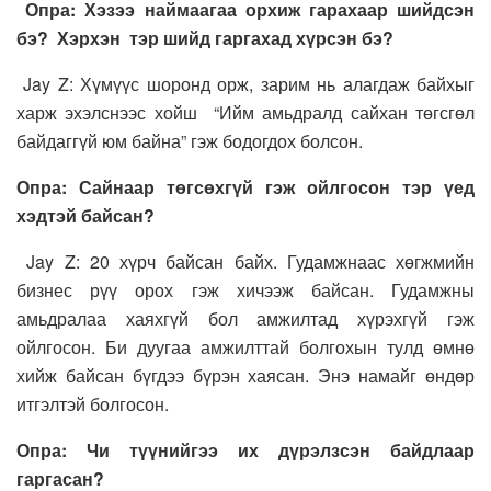
Опра: Хэзээ наймаагаа орхиж гарахаар шийдсэн
бэ? Хэрхэн тэр шийд гаргахад хүрсэн бэ?
Jay Z: Хүмүүс шоронд орж, зарим нь алагдаж байхыг
харж эхэлснээс хойш “Ийм амьдралд сайхан төгсгөл
байдаггүй юм байна” гэж бодогдох болсон.
Опра: Сайнаар төгсөхгүй гэж ойлгосон тэр үед
хэдтэй байсан?
Jay Z: 20 хүрч байсан байх. Гудамжнаас хөгжмийн
бизнес рүү орох гэж хичээж байсан. Гудамжны
амьдралаа хаяхгүй бол амжилтад хүрэхгүй гэж
ойлгосон. Би дуугаа амжилттай болгохын тулд өмнө
хийж байсан бүгдээ бүрэн хаясан. Энэ намайг өндөр
итгэлтэй болгосон.
Опра: Чи түүнийгээ их дүрэлзсэн байдлаар
гаргасан?