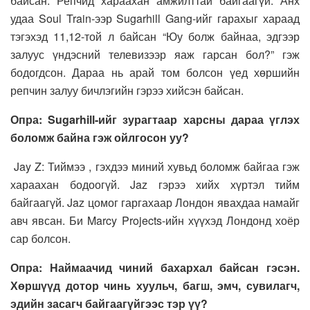
байсан. Репчид хараахан амжилттай байгаагүй. Анх
удаа Soul Train-ээр Sugarhill Gang-ийг гарахыг хараад
тэгэхэд 11,12-той л байсан “Юу болж байнаа, эдгээр
залуус үндэсний телевизээр яаж гарсан бол?” гэж
бодогдсон. Дараа нь арай том болсон үед хөршийн
репчин залуу бичлэгийн гэрээ хийсэн байсан.
Опра: Sugarhill-ийг зурагтаар харсны дараа үглэх
боломж байна гэж ойлгосон уу?
Jay Z: Тиймээ , гэхдээ миний хувьд боломж байгаа гэж
хараахан бодоогүй. Jaz гэрээ хийх хүртэл тийм
байгаагүй. Jaz цомог гаргахаар Лондон явахдаа намайг
авч явсан. Би Marcy Projects-ийн хүүхэд Лондонд хоёр
сар болсон.
Опра: Наймаачид чиний бахархал байсан гэсэн.
Хөршүүд дотор чинь хуульч, багш, эмч, сувилагч,
эдийн засагч байгаагүйгээс тэр үү?