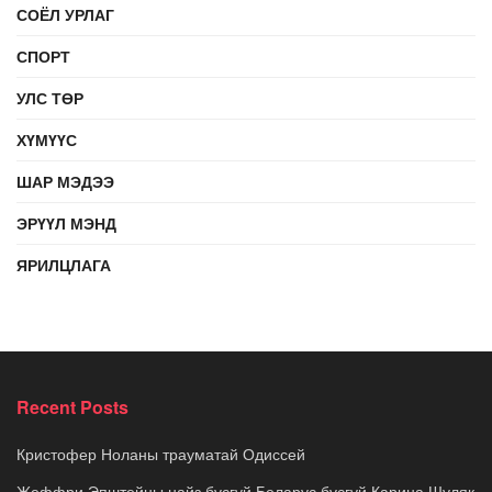
СОЁЛ УРЛАГ
СПОРТ
УЛС ТӨР
ХҮМҮҮС
ШАР МЭДЭЭ
ЭРҮҮЛ МЭНД
ЯРИЛЦЛАГА
Recent Posts
Кристофер Ноланы трауматай Одиссей
Жеффри Эпштейны найз бүсгүй Беларус бүсгүй Карина Шуляк