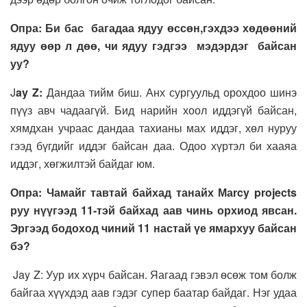
Опра: Би бас багадаа ядуу өссөн,гэхдээ хөдөөний
ядуу өөр л дөө, чи ядуу гэдгээ мэдэрдэг байсан
уу?
J
ay Z:
Дандаа тийм биш. Анх сургуульд орохдоо шинэ
пүүз авч чадаагүй. Бид нарийн хоол иддэгүй байсан,
хямдхан учраас дандаа тахианы мах иддэг, хөл нуруу
гээд бүгдийг иддэг байсан даа. Одоо хүртэл би хааяа
иддэг, хөгжилтэй байдаг юм.
Опра: Чамайг тавтай байхад танайх Маrcy projects
руу нүүгээд 11-тэй байхад аав чинь орхиод явсан.
Эргээд бодоход чиний 11 настай үе ямархуу байсан
бэ?
Jay Z: Уур их хүрч байсан. Яагаад гэвэл өсөж том болж
байгаа хүүхдэд аав гэдэг супер баатар байдаг. Нэг удаа