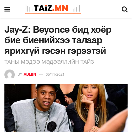
Jay-Z: Beyonce бид хоёр
бие биенийхээ талаар
ярихгүй гэсэн гэрээтэй
ТАНЫ МЭДЭЭ МЭДЭЭЛЛИЙН ТАЙЗ
BY
ADMIN
05/11/2021