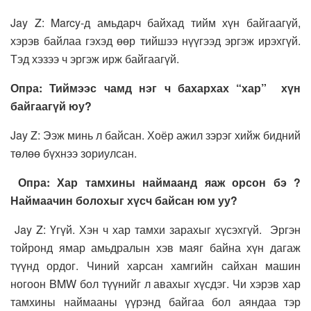
Jay Z: Marcy-д амьдарч байхад тийм хүн байгаагүй,
хэрэв байлаа гэхэд өөр тийшээ нүүгээд эргэж ирэхгүй.
Тэд хэзээ ч эргэж ирж байгаагүй.
Опра: Тиймээс чамд нэг ч бахархах “хар” хүн
байгаагүй юу?
Jay Z: Ээж минь л байсан. Хоёр ажил зэрэг хийж бидний
төлөө бүхнээ зориулсан.
Опра: Хар тамхины наймаанд яаж орсон бэ ?
Наймаачин болохыг хүсч байсан юм уу?
Jay Z: Үгүй. Хэн ч хар тамхи зарахыг хүсэхгүй. Эргэн
тойронд ямар амьдралын хэв маяг байна хүн дагаж
түүнд ордог. Чиний харсан хамгийн сайхан машин
ногоон BMW бол түүнийг л авахыг хүсдэг. Чи хэрэв хар
тамхины наймааны үүрэнд байгаа бол аяндаа тэр