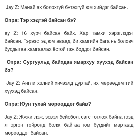
Jay Z: Манай ах болохгүй бүтэхгүй юм хийдэг байсан.
Опра: Тэр хэдтэй байсан бэ?
ay Z: 16 хүрч байсан байх. Хар тамхи хэрэглэдэг
байсан. Гэрээс эд юм аваад, би хамгийн бага нь боловч
бусдыгаа хамгаалах ёстой гэж боддог байсан.
Опра: Сургуульд байхдаа ямархуу хүүхэд байсан
бэ?
Jay Z: Англи хэлний хичээлд дуртай, их мөрөөдөмтгий
хүүхэд байсан.
Опра: Юун тухай мөрөөддөг байв?
Jay Z: Жүжиглэж, эсвэл бейсбол, сагс тоглож байна гээд
л эргэн тойронд болж байгаа юм бүгдийг мартаад
мөрөөддөг байсан.