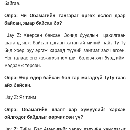
байгаа.
О
пра: Чи Обамагийн тангараг өргөх ёслол дээр
байсан, ямар байсан бэ?
Jay Z: Хөөрсөн байсан. Зочид буудлын цахилгаан
шатанд явж байсан цагаан хатагтай миний найз Ту Ту
бид хоёр руу эргэж хараад түүний зангиаг засч өгсөн.
Нэг талаас энэ жижигхэн юм шиг боловч хүн бүрд ийм
мэдрэмж төрсөн.
Опра: Өөр өдөр байсан бол тэр магадгүй ТуТу-гаас
айх байсан.
Jay Z: Яг тийм
Опра: Обамагийн ялалт хар хүмүүсийг хэрхэн
ойлгодог байдлыг өөрчилсөн үү?
Jay Z: Тийм. Бас Америкийг харах дэлхийн хандлагыг