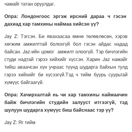
чамайг татан оруулдаг.
Опра: Лондонгоос эргэж ирсний дараа ч гэсэн
дахиад хар тамхины наймаа хийсэн үү?
Jay Z: Тэгсэн. Би явахаасаа өмнө төлөвлөсөн, хэрэв
хөгжим амжилттай болохгүй бол гэсэн айдас надад
байсан. Jaz-ийн цомог амжилт олоогүй. Тэр бичлэгийн
студи надтай гэрээ хийхийг хүссэн. Харин Jaz намайг
тийш аваачсан хүн учраас түүнд шударга байхын тулд
гэрээ хийхийг би хүсээгүй.Тэд ч тийм буурь суурьтай
хүмүүс байгаагүй.
Опра: Хачирхалтай нь чи хар тамхины наймаачин
байж бичлэгийн студийн залууст итгээгүй, тэд
шулуун шударга хүмүүс биш байснаас тэр үү?
Jay Z: Яг тийм