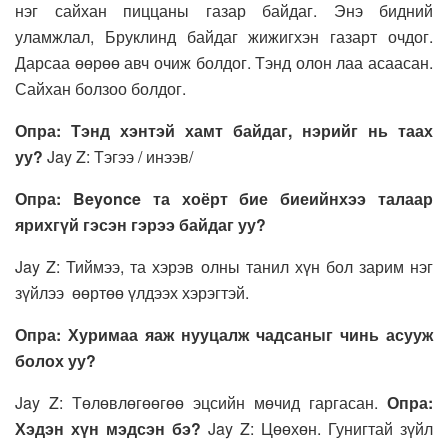
нэг сайхан пиццаны газар байдаг. Энэ бидний
уламжлал, Бруклинд байдаг жижигхэн газарт очдог.
Дарсаа өөрөө авч очиж болдог. Тэнд олон лаа асаасан.
Сайхан болзоо болдог.
Опра: Тэнд хэнтэй хамт байдаг, нэрийг нь таах
уу?
Jay Z: Тэгээ / инээв/
Опра: Beyonce та хоёрт бие биеийнхээ талаар
ярихгүй гэсэн гэрээ байдаг уу?
Jay Z: Тиймээ, та хэрэв олны танил хүн бол зарим нэг
зүйлээ өөртөө үлдээх хэрэгтэй.
Опра: Хуримаа яаж нууцалж чадсаныг чинь асууж
болох уу?
Jay Z: Төлөвлөгөөгөө эцсийн мөчид гаргасан.
Опра:
Хэдэн хүн мэдсэн бэ?
Jay Z: Цөөхөн. Гунигтай зүйл