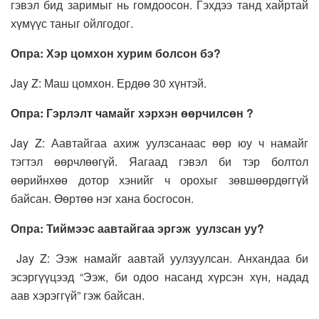
гэвэл бид заримыг нь гомдоосон. Гэхдээ танд хайртай
хүмүүс таныг ойлгодог.
Опра: Хэр цомхон хурим болсон бэ?
Jay Z: Маш цомхон. Ердөө 30 хүнтэй.
Опра: Гэрлэлт чамайг хэрхэн өөрчилсөн ?
Jay Z: Аавтайгаа ахиж уулзсанаас өөр юу ч намайг
тэгтэл өөрчлөөгүй. Яагаад гэвэл би тэр болтол
өөрийнхөө дотор хэнийг ч орохыг зөвшөөрдөггүй
байсан. Өөртөө нэг хана босгосон.
Опра: Тиймээс аавтайгаа эргэж уулзсан уу?
Jay Z: Ээж намайг аавтай уулзуулсан. Анхандаа би
эсэргүүцээд “Ээж, би одоо насанд хүрсэн хүн, надад
аав хэрэггүй” гэж байсан.