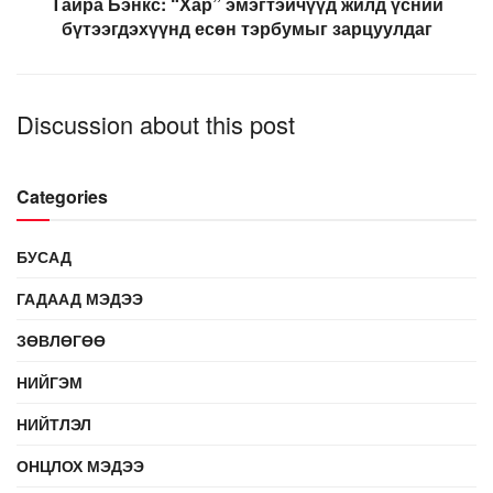
Тайра Бэнкс: “Хар” эмэгтэйчүүд жилд үсний
бүтээгдэхүүнд есөн тэрбумыг зарцуулдаг
Discussion about this post
Categories
БУСАД
ГАДААД МЭДЭЭ
ЗӨВЛӨГӨӨ
НИЙГЭМ
НИЙТЛЭЛ
ОНЦЛОХ МЭДЭЭ