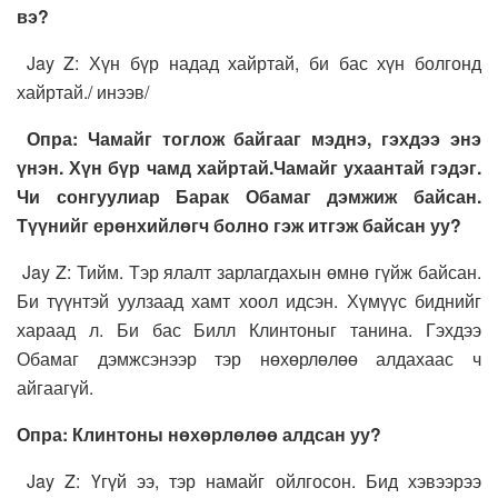
вэ?
Jay Z: Хүн бүр надад хайртай, би бас хүн болгонд
хайртай./ инээв/
Опра: Чамайг тоглож байгааг мэднэ, гэхдээ энэ
үнэн. Хүн бүр чамд хайртай.Чамайг ухаантай гэдэг.
Чи сонгуулиар Барак Обамаг дэмжиж байсан.
Түүнийг ерөнхийлөгч болно гэж итгэж байсан уу?
Jay Z: Тийм. Тэр ялалт зарлагдахын өмнө гүйж байсан.
Би түүнтэй уулзаад хамт хоол идсэн. Хүмүүс биднийг
хараад л. Би бас Билл Клинтоныг танина. Гэхдээ
Обамаг дэмжсэнээр тэр нөхөрлөлөө алдахаас ч
айгаагүй.
Опра: Клинтоны нөхөрлөлөө алдсан уу?
Jay Z: Үгүй ээ, тэр намайг ойлгосон. Бид хэвээрээ