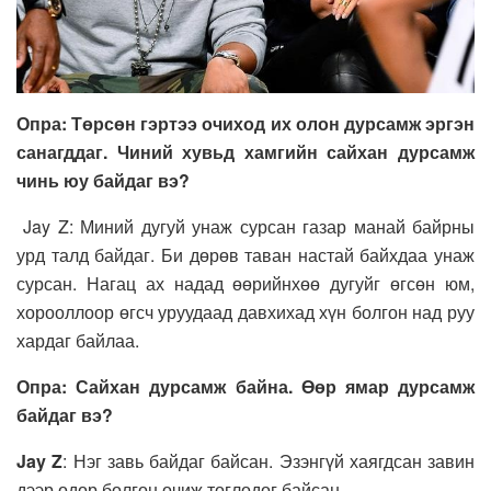
Опра: Төрсөн гэртээ очиход их олон дурсамж эргэн
санагддаг. Чиний хувьд хамгийн сайхан дурсамж
чинь юу байдаг вэ?
Jay Z: Миний дугуй унаж сурсан газар манай байрны
урд талд байдаг. Би дөрөв таван настай байхдаа унаж
сурсан. Нагац ах надад өөрийнхөө дугуйг өгсөн юм,
хорооллоор өгсч уруудаад давхихад хүн болгон над руу
хардаг байлаа.
Опра: Сайхан дурсамж байна. Өөр ямар дурсамж
байдаг вэ?
Jay Z
: Нэг завь байдаг байсан. Эзэнгүй хаягдсан завин
дээр өдөр болгон очиж тоглодог байсан.