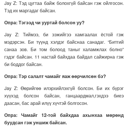
Jay Z: Тэд цугтаа байж болохгүй байсан гэж ойлгосон.
Тэд их маргадаг байсан.
Опра: Тэгээд чи ууртай болсон уу?
Jay Z: Тиймээ, би ээжийгээ хамгаалах ёстой гэж
мэдэрсэн. Би түүнд хэлдэг байснаа санадаг. “Битгий
санаа зов. Би том болоод таныг халамжлах болно”
гэдэг байсан. 11 настай байхдаа байдал сайжирна гэж
би боддог байсан.
Опра: Тэр салалт чамайг яаж өөрчилсөн бэ?
Jay Z: Өөрийгөө илэрхийлэхгүй болсон. Би их бүрэг
хүүхэд болсон байсан, ганцаардмал,гэхдээ биеэ
даасан, бас арай илүү хүчтэй болгосон.
Опра: Чамайг 12-той байхдаа ахынхаа мөрөнд
буудсан гэж уншиж байсан.