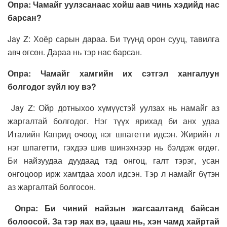
Опра: Чамайг уулзсанаас хойш аав чинь хэдийд нас
барсан?
Jay Z: Хоёр сарын дараа. Би түүнд орон сууц, тавилга
авч өгсөн. Дараа нь тэр нас барсан.
Опра: Чамайг хамгийн их сэтгэл хангалуун
болгодог зүйл юу вэ?
Jay Z: Ойр дотныхоо хүмүүстэй уулзах нь намайг аз
жаргалтай болгодог. Нэг түүх ярихад би анх удаа
Италийн Каприд очоод нэг шпагетти идсэн. Жирийн л
нэг шпагетти, гэхдээ шив шинэхнээр нь бэлдэж өгдөг.
Би найзуудаа дуудаад тэд онгоц, галт тэрэг, усан
онгоцоор ирж хамтдаа хоол идсэн. Тэр л намайг бүтэн
аз жаргалтай болгосон.
Опра: Би чиний найзын жагсаалтанд байсан
болоосой. За тэр яах вэ, цааш нь, хэн чамд хайртай