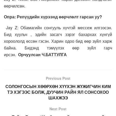
өөрчилсөн.
Опра: Репүүдийн хүрээнд өөрчлөлт гарсан уу?
Jay Z: Обамагийн сонгууль хүчтэй мессеж илгээсэн.
Бид хуульч , эдийн засагч зэрэг бахархах хүнгүй
хороололд өссөн гэсэн. Харин одоо бид өөр зүйл харж
байна. Бидэнд тэмүүлэх өөр зүйл гарч
ирсэн.
Орчуулсан Ч.БАТТУЛГА
Previous Post
СОЛОНГОСЫН ХӨӨРХӨН ХҮҮХЭН ЖҮЖИГЧИН КИМ
ТЭ ХЭГЭЭС БОЛЖ, ДУУЧИН РАЙН ЯЛ СОНСОХОО
ШАХЖЭЭ
Next Post