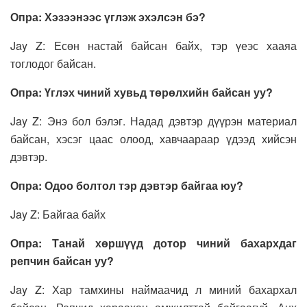
Опра: Хэзээнээс үглэж эхэлсэн бэ?
Jay Z: Есөн настай байсан байх, тэр үеэс хааяа
тоглодог байсан.
Опра: Үглэх чиний хувьд төрөлхийн байсан уу?
Jay Z: Энэ бол бэлэг. Надад дэвтэр дүүрэн материал
байсан, хэсэг цаас олоод, хавчаараар үдээд хийсэн
дэвтэр.
Опра: Одоо болтол тэр дэвтэр байгаа юу?
Jay Z: Байгаа байх
Опра: Танай хөршүүд дотор чиний бахархдаг
репчин байсан уу?
Jay Z: Хар тамхины наймаачид л миний бахархал