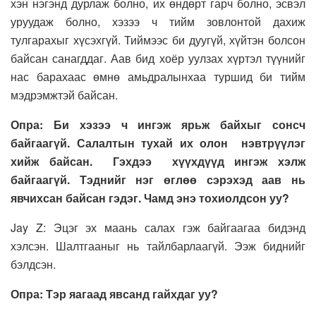
хэн нэгэнд дурлаж болно, их өндөрт гарч болно, эсвэл
уруудаж болно, хэзээ ч тийм зовлонтой дахиж
тулгарахыг хүсэхгүй. Тиймээс би дуугүй, хүйтэн болсон
байсан санагддаг. Аав бид хоёр уулзах хүртэл түүнийг
нас барахаас өмнө амьдралынхаа туршид би тийм
мэдрэмжтэй байсан.
Опра: Би хэзээ ч ингэж ярьж байхыг сонсч
байгаагүй. Салалтын тухай их олон нэвтрүүлэг
хийж байсан. Гэхдээ хүүхдүүд ингэж хэлж
байгаагүй. Тэднийг нэг өглөө сэрэхэд аав нь
явчихсан байсан гэдэг. Чамд энэ тохиолдсон уу?
Jay Z: Эцэг эх маань салах гэж байгаагаа бидэнд
хэлсэн. Шалтгааныг нь тайлбарлаагүй. Ээж биднийг
бэлдсэн.
Опра: Тэр яагаад явсанд гайхдаг уу?