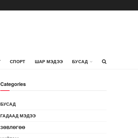
Г
СПОРТ
ШАР МЭДЭЭ
БУСАД
Categories
БУСАД
ГАДААД МЭДЭЭ
ЗӨВЛӨГӨӨ