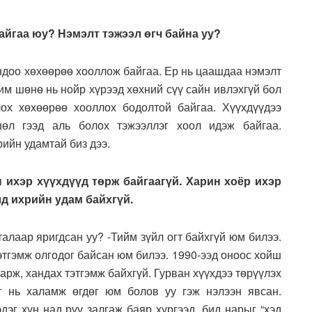
айгаа юу? Нэмэлт тэжээл өгч байна уу?
ндоо хөхөөрөө хооллож байгаа. Ер нь цаашдаа нэмэлт
им шөнө нь нойр хүрээд хөхний сүү сайн ивлэхгүй бол
ох хөхөөрөө хооллох бодолтой байгаа. Хүүхдүүдээ
өл гээд аль болох тэжээллэг хоол идэж байгаа.
рийн удамтай биз дээ.
 ихэр хүүхдүүд төрж байгаагүй. Харин хоёр ихэр
лд ихрийн удам байхгүй.
талаар яригдсан уу? -Тийм зүйл огт байхгүй юм билээ.
тэтгэмж олгодог байсан юм билээ. 1990-ээд оноос хойш
арж, хандах тэтгэмж байхгүй. Гурван хүүхдээ төрүүлэх
Уг нь халамж өгдөг юм болов уу гэж нэлээн явсан.
эг хүн над руу залгаж баяр хүргээд, бид нарыг “хэд