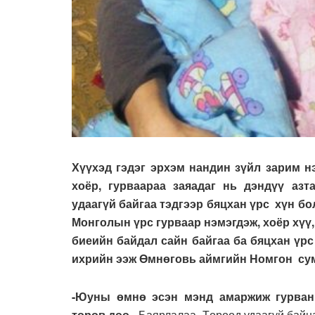
Хүүхэд гэдэг эрхэм нандин зүйл зарим н
хоёр, гурваараа заяадаг нь дэндүү аз
удаагүй байгаа тэдгээр бяцхан үрс хүн бо
Монголын үрс гурваар нэмэгдэж, хоёр хүү
биеийн байдал сайн байгаа ба бяцхан үр
ихрийн ээж Өмнөговь аймгийн Номгон сум
-Юуны өмнө эсэн мэнд амаржиж гурван 
төрөв дөө.
-Баярлалаа. Төрөөд удаагүй байна.