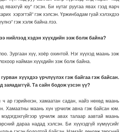
д явахгүй юу” гэсэн. Би нутаг руугаа явах гээд яарч
харих хэрэгтэй” гэж хэлсэн. Үржинбадам гуай хэлэхдээ
үлнэ” гэж хэлж байна лээ.
йгээ нийлээд хэдэн хүүхдийн ээж болж байна?
о. Зургаан хүү, хоёр охинтой. Нэг хүүхэд маань ээж
болохоор найман хүүхдийн ээж болж байна.
урван хүүхдээ үрчлүүлэх гэж байгаа гэж байсан.
нд заяадаггүй. Та сайн бодож үзсэн үү?
 ч ар гэрийнхэн, хамаатан садан, найз нөхөд маань
өн. Хамаатны маань хүн үрчилж авна гэж байсан юм.
 мэдэгдэхгүйгээр үрчилж авах талаар аавтай маань
рсний дараа надад хэлсэн. Би хүүхэдгүй хүмүүсийг
 үлдье гэсэн бодолтой байсан. Намайг дөнгөж төрсний