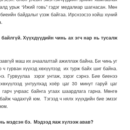
алд урьж “Ижий говь” гэдэг медалиар шагнасан. Мөн
 биеийн байдалыг үзэж байгаа. Ирснээсээ хойш хүний
а.
 байлгүй. Хүүхдүүдийн чинь ах эгч нар нь тусалж
ч завгүй маш их ачаалалтай ажиллаж байна. Би чинь уг
о ч гурван хүүхэд хөхүүлээд их турж байх шиг байна.
нэ. Гурвуулаа зэрэг унтаж, зэрэг сэрнэ. Бие биенээ
 хөхүүлээд унтуулхад хоёр цаг 30 минут гаруй цаг
 гарч учраас байнга угаах шаардлага гарна. Мөнгө
 байж чадахгүй юм. Тэгээд ч нялх хүүхдийн бие эмзэг
 юм.
 нь мэдсэн бэ. Мэдээд яаж хүлээж авав?