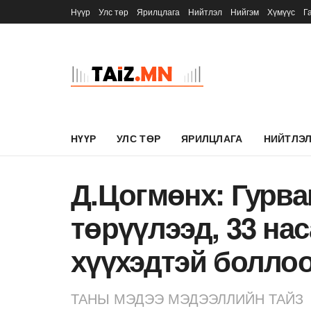
Нүүр
Улс төр
Ярилцлага
Нийтлэл
Нийгэм
Хүмүүс
Г
НҮҮР
УЛС ТӨР
ЯРИЛЦЛАГА
НИЙТЛЭ
Д.Цогмөнх: Гурва
төрүүлээд, 33 на
хүүхэдтэй болло
ТАНЫ МЭДЭЭ МЭДЭЭЛЛИЙН ТАЙЗ