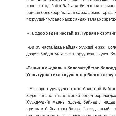
хоног хотод байж байгаад бичлэгэнд орчихоо
байсан болохоор “цагаан сараас өмнө гэртээ 
“ихрүүдийг улсаас харж хандах талаар хэрэгжү
-Та одоо хэдэн настай вэ. Гурван ихэртэ
-Би 33 настайдаа найман хүүхдийн ээж болло
дээрээ байдаггүй ч гэсэн төрүүлсэн нь үнэн 
-Таныг амьдралын боломжгүйгээс болоод г
Уг нь гурван ихэр хүүхэд тэр болгон эх хү
-Би өөрөө үрчлүүлье гэсэн бодолтой байсан
хэдэн талаас ятгаад миний бодол өөрчлөгдс
Хүүхдүүдийг маань гэдсэнд байхад л надад
ярилцаж байсан юм билээ. Тэгээд намайг тө
өрөвдөөд хоёр хүүгээ үрчлүүлээд, охиноо авч