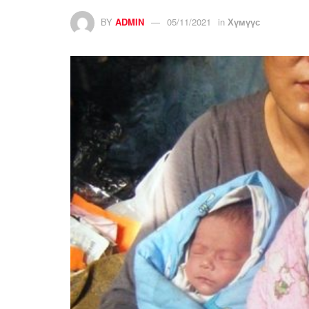
BY
ADMIN
05/11/2021
in
Хүмүүс