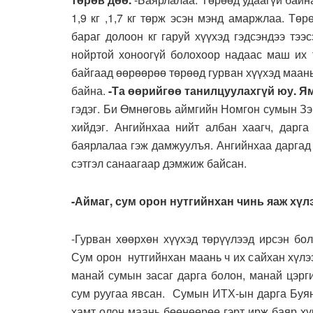
1,9 кг ,1,7 кг төрж эсэн мэнд амаржлаа. Тө
бараг долоон кг гаруй хүүхэд гэдсэндээ тээ
нойртой хоноогүй болохоор надаас маш их т
байгаад өөрөөрөө төрөөд гурван хүүхэд маан
байна.
-Та өөрийгөө танилцуулахгүй юу. Я
гэдэг. Би Өмнөговь аймгийн Номгон сумын Зэ
хийдэг. Ангийнхаа нийт албан хаагч, дарг
баярлалаа гэж дамжуулъя. Ангийнхаа даргад
сэтгэл санаагаар дэмжиж байсан.
-Аймаг, сум орон нутгийнхан чинь яаж хүл
-Гурван хөөрхөн хүүхэд төрүүлээд ирсэн бо
Сум орон нутгийнхан маань ч их сайхан хүл
манай сумын засаг дарга болон, манай цэрг
сум руугаа явсан. Сумын ИТХ-ын дарга Буя
хамт олон маань бөөнөөрөө гэрт ирж баяр хү