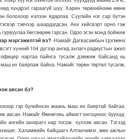
рөхөд хүндрэл гараагүй шүү. Харин төрөхийнхөө өмнө
сэн болохоор нэлээн ядарлаа. Сүүлийн нэг сар бүтэн
эсвэр тэвчээр шаардагдсан. Анх хийсвэрт орно гэж
ь гурвуулаа бөгсөөрөө гарсан. Одоо эсэн мэнд бойжиж
мар мэргэжилтэй вэ?
-Намайг Дагвасамбын Цогмөнх
всэгт хүчний 104 дүгээр ангид ахлагч радиустын ажил
а офицер нартаа байнга тусалж дэмжиж байсанд нь
 маш их баярлаж байна. Намайг төрөн төртөл тусалж,
ээж авсан бэ?
лохоор гэр бүлийнхэн маань маш их баяртай байгаа.
ээж авсан. Намайг Өмнөговь аймагт онгоцноос буухад
ийн ангийн захирагч нар тосож хүлээж авсан. Тэгээд
нхишиг, Халамжийн байцаагч Алтанчимэг, мөн ажлын
ргэсэн. Олон улсын эмэгтэйчүүдийн эрхийг хамгаалах