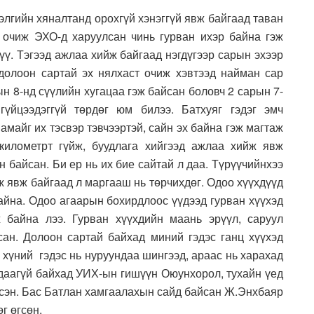
элгийн хяналтанд орохгүй хэнэггүй явж байгаад таван
 очиж ЭХО-д харуулсан чинь гурван ихэр байна гэж
үү. Тэгээд ажлаа хийж байгаад нэгдүгээр сарын эхээр
долоон сартай эх нялхаст очиж хэвтээд найман сар
рын 8-нд сүүлийн хугацаа гэж байсан боловч 2 сарын 7-
үйцээдэггүй төрдөг юм билээ. Батхуяг гэдэг эмч
амайг их тэсвэр тэвчээртэй, сайн эх байна гэж магтаж
километрт гүйж, буудлага хийгээд ажлаа хийж явж
н байсан. Би ер нь их бие сайтай л даа. Түрүүчийнхээ
ж явж байгаад л маргааш нь төрчихдөг. Одоо хүүхдүүд
айна. Одоо агаарын бохирдлоос үүдээд гурван хүүхэд
 байна лээ. Гурван хүүхдийн маань эрүүл, саруул
ан. Долоон сартай байхад миний гэдэс ганц хүүхэд
 хүний гэдэс нь нуруундаа шингээд, араас нь харахад
удаагүй байхад УИХ-ын гишүүн Оюунхорол, тухайн үед
эсэн. Бас Батлан хамгаалахын сайд байсан Ж.Энхбаяр
г өгсөн.