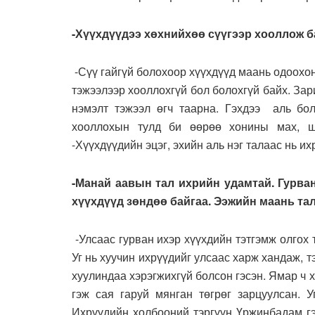
-Хүүхдүүдээ хөхнийхөө сүүгээр хооллож б
-Сүү гайгүй болохоор хүүхдүүд маань одоохо
тэжээлээр хооллохгүй бол болохгүй байх. Зар
нэмэлт тэжээл өгч таарна. Гэхдээ аль бол
хооллохын тулд би өөрөө хонины мах, ш
-Хүүхдүүдийн эцэг, эхийн аль нэг талаас нь их
-Манай аавын тал ихрийн удамтай. Гурван
хүүхдүүд зөндөө байгаа. Ээжийн маань та
-Улсаас гурван ихэр хүүхдийн тэтгэмж олгох 
Уг нь хуучин ихрүүдийг улсаас харж хандаж, 
хуулиндаа хэрэгжихгүй болсон гэсэн. Ямар ч х
гэж сая гаруй мянган төгрөг зарцуулсан. 
Ихрүүдийн холбооний тэргүүн Үржинбадам гэд