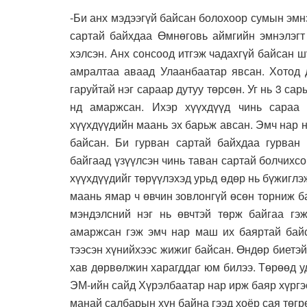
-Би анх мэдээгүй байсан болохоор сумын эмн
сартай байхдаа Өмнөговь аймгийн эмнэлэгт
хэлсэн. Анх сонсоод итгэж чадахгүй байсан ш
амралтаа аваад Улаанбаатар явсан. Хотод 
гаруйтай нэг сараар дутуу төрсөн. Уг нь 3 са
нд амаржсан. Ихэр хүүхдүүд чинь сараа г
хүүхдүүдийн маань эх барьж авсан. Эмч нар н
байсан. Би гурван сартай байхдаа гурван 
байгаад үзүүлсэн чинь таван сартай болчихсо
хүүхдүүдийг төрүүлэхэд урьд өдөр нь бүжиглэ
маань ямар ч өвчин зовлонгүй өсөн торниж б
мэндэлсний нэг нь өвчтэй төрж байгаа гэж
амаржсан гэж эмч нар маш их баяртай байс
тээсэн хүнийхээс жижиг байсан. Өндөр биетэй
хав дөрвөлжин харагддаг юм билээ. Төрөөд 
ЭМ-ийн сайд Хүрэлбаатар нар ирж баяр хүрг
манай салбарын хүн байна гээд хоёр сая төгрө