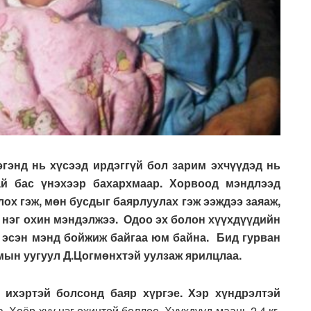
эгэнд нь хүсээд ирдэггүй бол зарим эхчүүдэд нь
тай бас үнэхээр бахархмаар. Хорвоод мэндлээд
лох гэж, мөн бусдыг баярлуулах гэж ээждээ заяаж,
, нэг охин мэндэлжээ. Одоо эх болон хүүхдүүдийн
с эсэн мэнд бойжиж байгаа юм байна. Бид гурван
ын уугуул Д.Цогмөнхтэй уулзаж ярилцлаа.
ихэртэй болсонд баяр хүргэе. Хэр хүндрэлтэй
 Хоёр хүү нэг охинтой боллоо. Хүүхдүүд маань 2,4 кг,