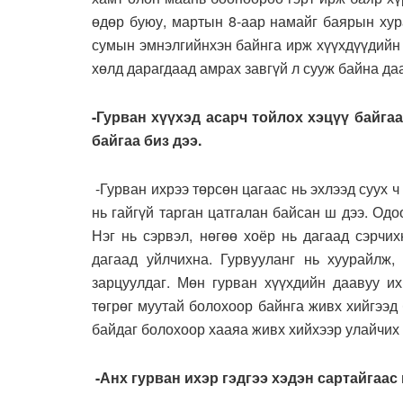
өдөр буюу, мартын 8-аар намайг баярын хур
сумын эмнэлгийнхэн байнга ирж хүүхдүүдийн
хөлд дарагдаад амрах завгүй л сууж байна да
-Гурван хүүхэд асарч тойлох хэцүү байгаа
байгаа биз дээ.
-Гурван ихрээ төрсөн цагаас нь эхлээд суух 
нь гайгүй тарган цатгалан байсан ш дээ. Одо
Нэг нь сэрвэл, нөгөө хоёр нь дагаад сэрчих
дагаад уйлчихна. Гурвууланг нь хуурайлж,
зарцуулдаг. Мөн гурван хүүхдийн даавуу их
төгрөг муутай болохоор байнга живх хийгээд
байдаг болохоор хааяа живх хийхээр улайчих
-Анх гурван ихэр гэдгээ хэдэн сартайгаас