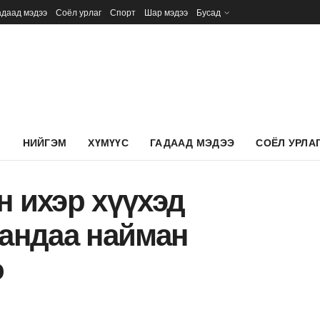
адаад мэдээ
Соёл урлаг
Спорт
Шар мэдээ
Бусад
Л
НИЙГЭМ
ХҮМҮҮС
ГАДААД МЭДЭЭ
СОЁЛ УРЛА
н ихэр хүүхэд
сандаа найман
о