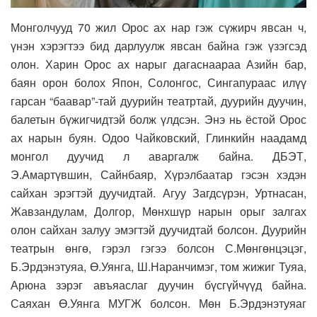
Монголчууд 70 жил Орос ах нар гэж сүжирч явсан ч,
үнэн хэрэгтээ бид дарлуулж явсан байна гэж үзэгсэд
олон. Харин Орос ах нарыг дагаснаараа Азийн бар,
баян орон болох Япон, Солонгос, Сингапураас илүү
гарсан “баавар”-тай дуурийн театртай, дуурийн дуучин,
балетын бүжигчидтэй болж үлдсэн. Энэ нь ёстой Орос
ах нарын буян. Одоо Чайковский, Глинкийн наадамд
монгол дуучид л аваргалж байна. ДБЭТ,
Э.Амартүвшин, Сайнбаяр, Хүрэлбаатар гэсэн хэдэн
сайхан эрэгтэй дуучидтай. Агуу Загдсүрэн, Уртнасан,
Жавзандулам, Долгор, Мөнхшүр нарын орыг залгах
олон сайхан залуу эмэгтэй дуучидтай болсон. Дуурийн
театрын өнгө, гэрэл гэгээ болсон С.Мөнгөнцэцэг,
Б.Эрдэнэтуяа, Ө.Уянга, Ш.Наранчимэг, том жижиг Туяа,
Арюна зэрэг авъяаслаг дуучин бүсгүйчүүд байна.
Саяхан Ө.Уянга МУГЖ болсон. Мөн Б.Эрдэнэтуяаг