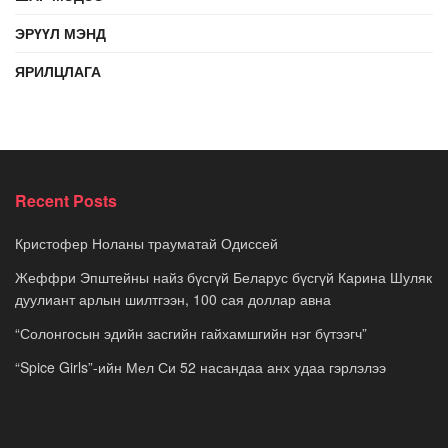
ЭРҮҮЛ МЭНД
ЯРИЛЦЛАГА
Recent Posts
Кристофер Ноланы трауматай Одиссей
Жеффри Эпштейны найз бүсгүй Беларус бүсгүй Карина Шуляк
дуулиант арлын шилтгээн, 100 сая доллар авна
“Солонгосын эдийн засгийн гайхамшгийн нэг бүтээгч”
“Spice Girls”-ийн Мел Си 52 насандаа анх удаа гэрлэлээ