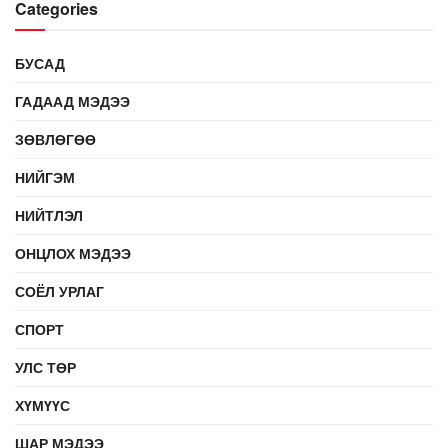
Categories
БУСАД
ГАДААД МЭДЭЭ
ЗӨВЛӨГӨӨ
НИЙГЭМ
НИЙТЛЭЛ
ОНЦЛОХ МЭДЭЭ
СОЁЛ УРЛАГ
СПОРТ
УЛС ТӨР
ХҮМҮҮС
ШАР МЭДЭЭ