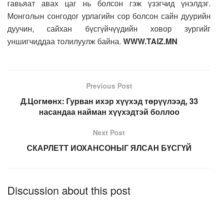
гавьяат авах цаг нь болсон гэж үзэгчид үнэлдэг.
Монголын сонгодог урлагийн сор болсон сайн дуурийн
дуучин, сайхан бүсгүйчүүдийн ховор зургийг
уншигчиддаа толилуулж байна.
WWW.TAIZ.MN
Previous Post
Д.Цогмөнх: Гурван ихэр хүүхэд төрүүлээд, 33
насандаа найман хүүхэдтэй боллоо
Next Post
СКАРЛЕТТ ИОХАНСОНЫГ ЯЛСАН БҮСГҮЙ
Discussion about this post