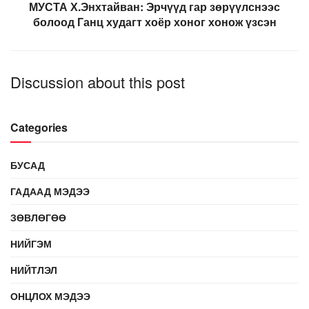
МУСТА Х.Энхтайван: Эрчүүд гар зөрүүлснээс
болоод Ганц худагт хоёр хоног хонож үзсэн
Discussion about this post
Categories
БУСАД
ГАДААД МЭДЭЭ
ЗӨВЛӨГӨӨ
НИЙГЭМ
НИЙТЛЭЛ
ОНЦЛОХ МЭДЭЭ