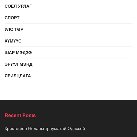
СОЁЛ УРЛАГ
СПОРТ
УЛС ТӨР
ХҮМҮҮС
ШАР МЭДЭЭ
ЭРҮҮЛ МЭНД
ЯРИЛЦЛАГА
Recent Posts
Кристофер Ноланы трауматай Одиссей