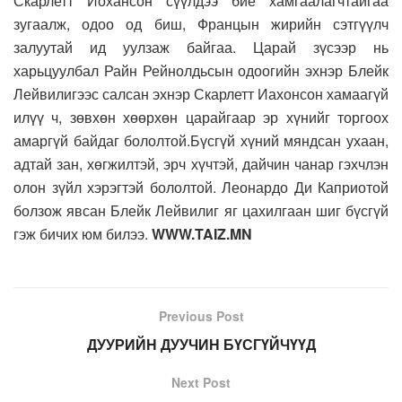
Скарлетт Иохансон сүүлдээ бие хамгаалагчтайгаа
зугаалж, одоо од биш, Францын жирийн сэтгүүлч
залуутай ид уулзаж байгаа. Царай зүсээр нь
харьцуулбал Райн Рейнолдьсын одоогийн эхнэр Блейк
Лейвилигээс салсан эхнэр Скарлетт Иахонсон хамаагүй
илүү ч, зөвхөн хөөрхөн царайгаар эр хүнийг торгоох
амаргүй байдаг бололтой.Бүсгүй хүний мяндсан ухаан,
адтай зан, хөгжилтэй, эрч хүчтэй, дайчин чанар гэхчлэн
олон зүйл хэрэгтэй бололтой. Леонардо Ди Каприотой
болзож явсан Блейк Лейвилиг яг цахилгаан шиг бүсгүй
гэж бичих юм билээ.
WWW.TAIZ.MN
Previous Post
ДУУРИЙН ДУУЧИН БҮСГҮЙЧҮҮД
Next Post