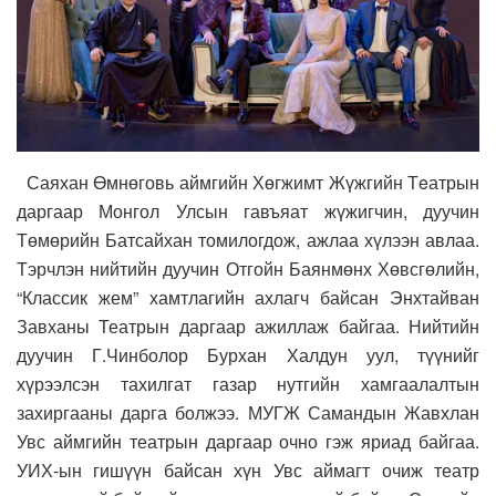
Саяхан Өмнөговь аймгийн Хөгжимт Жүжгийн Тeатрын
даргаар Монгол Улсын гавъяат жүжигчин, дуучин
Төмөрийн Батсайхан томилогдож, ажлаа хүлээн авлаа.
Тэрчлэн нийтийн дуучин Отгойн Баянмөнх Хөвсгөлийн,
“Классик жем” хамтлагийн ахлагч байсан Энхтайван
Завханы Театрын даргаар ажиллаж байгаа. Нийтийн
дуучин Г.Чинболор Бурхан Халдун уул, түүнийг
хүрээлсэн тахилгат газар нутгийн хамгаалалтын
захиргааны дарга болжээ. МУГЖ Самандын Жавхлан
Увс аймгийн театрын даргаар очно гэж яриад байгаа.
УИХ-ын гишүүн байсан хүн Увс аймагт очиж театр