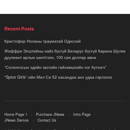
Recent Posts
Кристофер Ноланы трауматай Одиссей
Жеффри Эпштейны найз бүсгүй Беларус бүсгүй Карина Шуляк
дуулиант арлын шилтгээн, 100 сая доллар авна
“Солонгосын эдийн засгийн гайхамшгийн нэг бүтээгч”
“Spice Girls”-ийн Мел Си 52 насандаа анх удаа гэрлэлээ
Home Page 1
Purchase JNews
Intro Page
JNews Demos
Contact Us