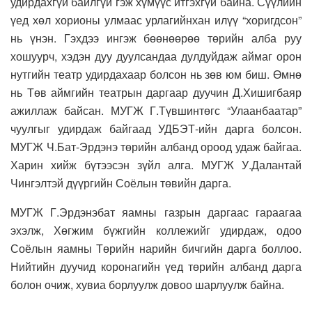
удирдахгүй байлгүй гэж хүмүүс итгэхгүй байна. Сүүлийн
үед хөл хорионы улмаас урлагийнхан илүү “хоригдсон”
нь үнэн. Гэхдээ ингэж бөөнөөрөө төрийн алба руу
хошуурч, хэдэн дуу дуулсандаа дулдуйдаж аймаг орон
нутгийн театр удирдахаар болсон нь зөв юм биш. Өмнө
нь Төв аймгийн театрын даргаар дуучин Д.Хишигбаяр
ажиллаж байсан. МУГЖ Г.Түвшинтөгс “Улаанбаатар”
чуулгыг удирдаж байгаад УДБЭТ-ийн дарга болсон.
МУГЖ Ч.Бат-Эрдэнэ төрийн албанд ороод удаж байгаа.
Харин хийж бүтээсэн зүйл алга. МУГЖ У.Далантай
Чингэлтэй дүүргийн Соёлын төвийн дарга.
МУГЖ Г.Эрдэнэбат яамны газрын даргаас гараагаа
эхэлж, Хөгжим бүжгийн коллежийг удирдаж, одоо
Соёлын яамны Төрийн нарийн бичгийн дарга боллоо.
Нийтийн дуучид коронагийн үед төрийн албанд дарга
болон очиж, хувиа борлуулж довоо шарлуулж байна.