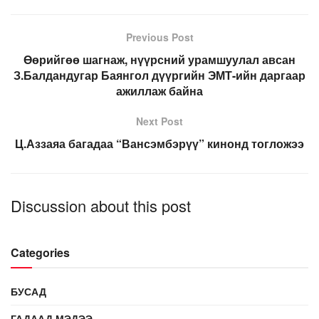
Previous Post
Өөрийгөө шагнаж, нүүрсний урамшуулал авсан
З.Балдандугар Баянгол дүүргийн ЭМТ-ийн даргаар
ажиллаж байна
Next Post
Ц.Аззаяа багадаа “Вансэмбэрүү” кинонд тогложээ
Discussion about this post
Categories
БУСАД
ГАДААД МЭДЭЭ