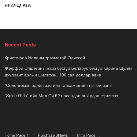
ЯРИЛЦЛАГА
Recent Posts
Кристофер Ноланы трауматай Одиссей
Жеффри Эпштейны найз бүсгүй Беларус бүсгүй Карина Шуляк
дуулиант арлын шилтгээн, 100 сая доллар авна
“Солонгосын эдийн засгийн гайхамшгийн нэг бүтээгч”
“Spice Girls”-ийн Мел Си 52 насандаа анх удаа гэрлэлээ
Home Page 1
Purchase JNews
Intro Page