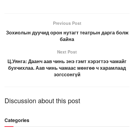
Previous Post
Зохиолын дуучид орон нутагт театрын дарга болж
байна
Next Post
Ц.Уянга: Даанч аав чинь энэ гэмт хэрэгтээ чамайг
бухчихлаа. Аав чинь чамаас мөнгөө ч харамлаад
зогссонгүй
Discussion about this post
Categories