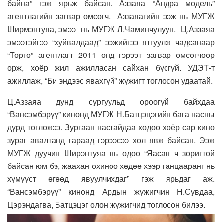
байна” гэж ярьж байсан. Аззаяа “Андра модель”
агентлагийн загвар өмсөгч. Аззаяагийн ээж нь МУГЖ
Ширмэнтуяа, эмээ нь МУГЖ Л.Чаминчулуун. Ц.Аззаяа
эмээтэйгээ “хуйвалдаад” ээжийгээ ятгуулж чадсанаар
“Торго” агентлагт 2011 онд гэрээт загвар өмсөгчөөр
орж, хоёр жил ажилласан сайхан бүсгүй. УДЭТ-т
ажиллаж, “Би эндээс явахгүй” жүжигт тоглосон удаатай.
Ц.Аззаяа дунд сургуульд ороогүй байхдаа
“Вансэмбэрүү” кинонд МУГЖ Н.Батцэцэгийн бага насны
дүрд тогложээ. Зургаан настайдаа хөдөө хоёр сар кино
зураг авалтанд гараад гэрээсээ хол явж байсан. Ээж
МУГЖ дуучин Ширэнтуяа нь одоо “Яасан ч зоригтой
байсан юм бэ, жаахан охиноо хөдөө хээр ганцааранг нь
хүмүүст өгөөд явуулчихдаг” гэж ярьдаг аж.
“Вансэмбэрүү” кинонд Ардын жүжигчин Н.Сувдаа,
Цэрэндагва, Батцэцэг олон жүжигчид тоглосон билээ.