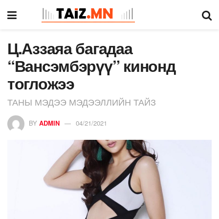
Ц.Аззаяа багадаа
“Вансэмбэрүү” кинонд
тогложээ
ТАНЫ МЭДЭЭ МЭДЭЭЛЛИЙН ТАЙЗ
BY
ADMIN
04/21/2021