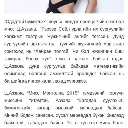
“Ододтой бүжиглэе” шоуны шилдэг оролцогчийн нэг бол
мисс Ц.Аззаяа. Тэрээр Соёл урлагийн их сургуулийн
хөгжимт театрын жүжигчний ангийг төгссөн. Дунд
сургуулийн эрхлэгч нь түүнийг жүжигчний мэргэжил
сонгоход нь “Хайран толгой. Чи бол жүжигчин биш
захирал болох хүн” хэмээн загнаж байсан гэдэг.
Ц.Аззаяа дунд сургуульд байхдаа математикийн
олимпиад болгонд амжилттай оролцдог байсан нь
багшийгаа ингэж халаглахад хүргэжээ.
Ц.Аззаяа “Мисс Монголиа 2015” тэмцээний тэргүүн
миссийн титэмтэй. Аззаяа “Багадаа дуулахыг,
бүжиглэхийг, загвар өмсөхийг мөрөөддөг байсан.
Миний бодож санасан, хүсэл мөрөөдөл бүхэн биелээд
байх шиг санагдаж байна. Яг л хүслээр минь болж