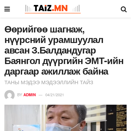
Өөрийгөө шагнаж,
нүүрсний урамшуулал
авсан З.Балдандугар
Баянгол дүүргийн ЭМТ-ийн
даргаар ажиллаж байна
ТАНЫ МЭДЭЭ МЭДЭЭЛЛИЙН ТАЙЗ
BY
ADMIN
04/21/2021