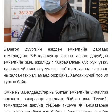
Баянгол дүүргийн нэгдсэн эмнэлгийн даргаар
томилогдсон З.Балдандугар ажлаа авсан даруйдаа
эмнэлгийн эмч, ажилчдыг “Харъяаллын бус хүн үзэж,
тусламж үйлчилгээ үзүүлсэн гэх” шалтгаанаар ажлаас
нь халсан гэх хэл, аманд орж байв. Халсан хүний тоо 30
хүрсэн байх.
Өмнө нь З.Балдандугар нь “Ачтан” эмнэлгийн Эмчилгээ
эрхэлсэн захирлаар ажиллаж байсан юм. Түүнийг
томилогдсон даруйд УИХ-ын гишүүн Ж.Ганбаатарын
гарын хүн гэж бичигдэж байлаа. Ажлаа авснаас хойш