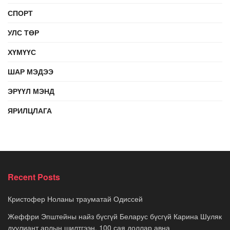
СПОРТ
УЛС ТӨР
ХҮМҮҮС
ШАР МЭДЭЭ
ЭРҮҮЛ МЭНД
ЯРИЛЦЛАГА
Recent Posts
Кристофер Ноланы трауматай Одиссей
Жеффри Эпштейны найз бүсгүй Беларус бүсгүй Карина Шуляк
дуулиант арлын шилтгээн, 100 сая доллар авна