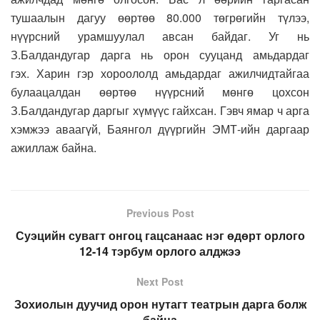
тушаалын дагуу өөртөө 80.000 төгрөгийн түлээ,
нүүрсний урамшуулал авсан байдаг. Уг нь
З.Балдандугар дарга нь орон сууцанд амьдардаг
гэх. Харин гэр хороололд амьдардаг ажилчидтайгаа
булаацалдан өөртөө нүүрсний мөнгө цохсон
З.Балдандугар даргыг хүмүүс гайхсан. Гэвч ямар ч арга
хэмжээ аваагүй, Баянгол дүүргийн ЭМТ-ийн даргаар
ажиллаж байна.
Previous Post
Суэцийн сувагт онгоц гацсанаас нэг өдөрт орлого
12-14 тэрбум орлого алджээ
Next Post
Зохиолын дуучид орон нутагт театрын дарга болж
байна