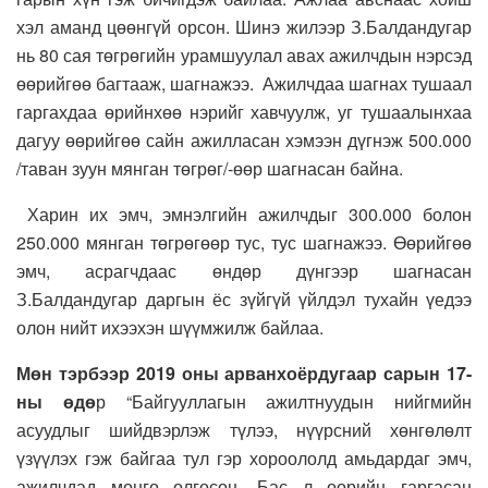
хэл аманд цөөнгүй орсон. Шинэ жилээр З.Балдандугар
нь 80 сая төгрөгийн урамшуулал авах ажилчдын нэрсэд
өөрийгөө багтааж, шагнажээ. Ажилчдаа шагнах тушаал
гаргахдаа өрийнхөө нэрийг хавчуулж, уг тушаалынхаа
дагуу өөрийгөө сайн ажилласан хэмээн дүгнэж 500.000
/таван зуун мянган төгрөг/-өөр шагнасан байна.
Харин их эмч, эмнэлгийн ажилчдыг 300.000 болон
250.000 мянган төгрөгөөр тус, тус шагнажээ. Өөрийгөө
эмч, асрагчдаас өндөр дүнгээр шагнасан
З.Балдандугар даргын ёс зүйгүй үйлдэл тухайн үедээ
олон нийт ихээхэн шүүмжилж байлаа.
Мөн
тэрбээр
2019 оны арванхоёрдугаар сарын 17-
ны өдө
р “Байгууллагын ажилтнуудын нийгмийн
асуудлыг шийдвэрлэж түлээ, нүүрсний хөнгөлөлт
үзүүлэх гэж байгаа тул гэр хороололд амьдардаг эмч,
ажилчдад мөнгө олгосон. Бас л өөрийн гаргасан