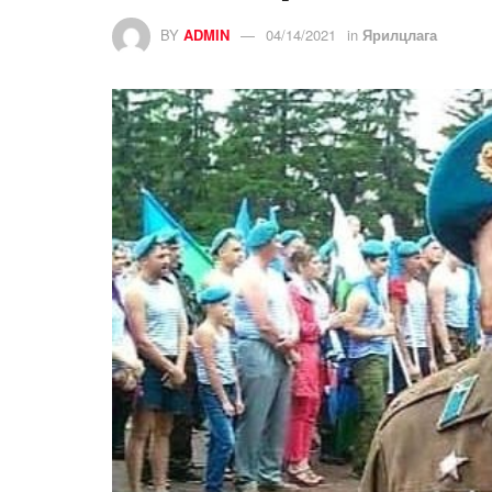
BY
ADMIN
04/14/2021
in
Ярилцлага