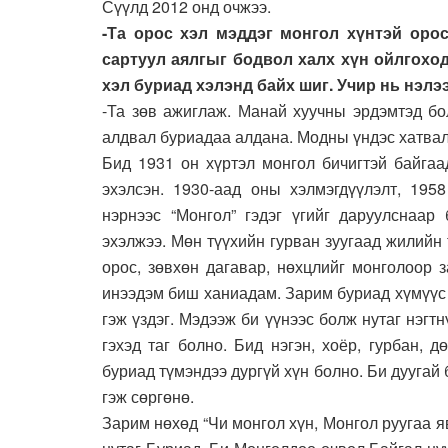
Сүүлд 2012 онд очжээ.
-Та орос хэл мэддэг монгол хүнтэй орос
сартуул аялгыг бодвол халх хүн ойлгохо
хэл буриад хэлэнд байх шиг. Учир нь нэлэ
-Та зөв ажиглаж. Манай хуучны эрдэмтэд бо
алдвал буриадаа алдана. Модны үндэс хатвал
Бид 1931 он хүртэл монгол бичигтэй байгаа
эхэлсэн. 1930-аад оны хэлмэгдүүлэлт, 19
нэрнээс “Монгол” гэдэг үгийг даруулснаар
эхэлжээ. Мөн түүхийн гурван зуугаад жилийн 
орос, зөвхөн дагавар, нөхцлийг монголоор 
инээдэм биш ханиадам. Зарим буриад хүмүүс 
гэж үздэг. Мэдээж би үүнээс болж нутаг нэгтн
гэхэд таг болно. Бид нэгэн, хоёр, гурбан, 
буриад түмэндээ дургүй хүн болно. Би дуугай 
гэж сөргөнө.
Зарим нөхөд “Чи монгол хүн, Монгол руугаа я