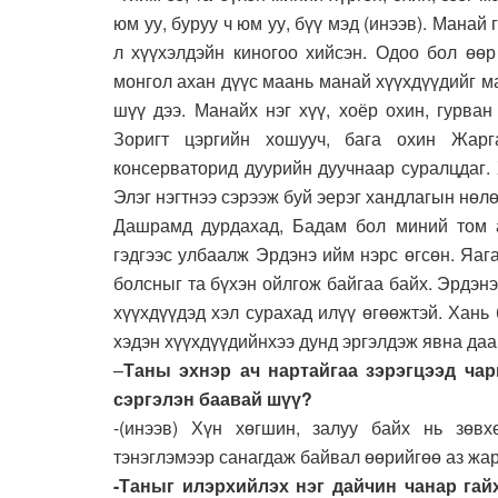
юм уу, буруу ч юм уу, бүү мэд (инээв). Манай
л хүүхэлдэйн киногоо хийсэн. Одоо бол өөр
монгол ахан дүүс маань манай хүүхдүүдийг ма
шүү дээ. Манайх нэг хүү, хоёр охин, гурван
Зоригт цэргийн хошууч, бага охин Жарг
консерваторид дуурийн дуучнаар суралцдаг. 
Элэг нэгтнээ сэрээж буй эерэг хандлагын нөл
Дашрамд дурдахад, Бадам бол миний том ач
гэдгээс улбаалж Эрдэнэ ийм нэрс өгсөн. Яаг
болсныг та бүхэн ойлгож байгаа байх. Эрдэнэ
хүүхдүүдэд хэл сурахад илүү өгөөжтэй. Хань
хэдэн хүүхдүүдийнхээ дунд эргэлдэж явна даа
–
Таны эхнэр ач нартайгаа зэрэгцээд чарг
сэргэлэн баавай шүү?
-(инээв) Хүн хөгшин, залуу байх нь зөв
тэнэглэмээр санагдаж байвал өөрийгөө аз жарг
-Таныг илэрхийлэх нэг дайчин чанар гайх