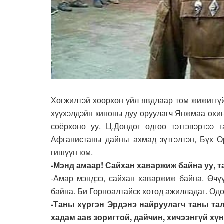
Хөгжилтэй хөөрхөн үйл явдлаар том жижиггү
хүүхэлдэйн киноны дуу оруулагч Янжмаа охи
соёрхоно уу. Ц.Дондог өдгөө тэтгэвэртээ
Афганистаны дайны ахмад зүтгэлтэн, Бүх О
гишүүн юм.
-Мэнд амаар! Сайхан хаваржиж байна уу, 
-Амар мэндээ, сайхан хаваржиж байна. Өчү
байна. Би Горноалтайск хотод ажилладаг. Одо
-Таны хүргэн Эрдэнэ найруулагч таны тал
хадам аав зоригтой, дайчин, хичээнгүй хүн