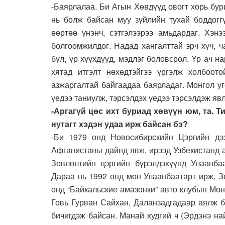
-Баярлалаа. Би Агын Хөвдүүд овогт хорь бур
нь болж байсан муу зүйлийн тухай боддоггү
өөртөө үнэнч, сэтгэлээрээ амьдардаг. Хэнэ
болгоомжилдог. Надад хангалттай эрч хүч, 
бүл, үр хүүхдүүд, мэдлэг боловсрол. Үр ач на
хятад итгэлт нөхөдтэйгээ үргэлж холбоот
азжаргалтай байгаадаа баярладаг. Монгол уг
үедээ таниулж, тэрсэлдэх үедээ тэрсэлдэж яв
-Аргагүй цөс ихт буриад хөвүүн юм, та. Т
нутагт хэдэн удаа ирж байсан бэ?
-Би 1979 онд Новосибирскийн Цэргийн дээ
Афганистаны дайнд явж, ирээд Узбекистанд а
Зөвлөлтийн цэргийн бүрэлдэхүүнд Улаанба
Дараа нь 1992 онд мөн Улаанбаатарт ирж, З
онд “Байкальские амазонки” авто клубын Мон
Говь Гурван Сайхан, Даланзадгадаар аялж б
бичигдэж байсан. Манай худгий ч (Эрдэнэ н