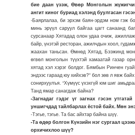
бие даан үзэж, Өвөр Монголын жүжигчи
ангит киног буриад хэлэнд буулгасан гэсэ
-Баярлалаа, би эрхэм баян-эрдэм ном гэж бо
минь эрүүл саруул байгаа цагт санаанд ба
сурсанаар Хятадад олон удаа очиж, ажиллаж
байр, үнэтэй ресторан, ажилчдын хоол, гудам
жаахан таньсан. Өмнөд Хятад, Бээжинд монг
өгвөл монголын түүхтэй хамаатай газар орн
хятад хэл хэрэг болдог. Бямбын Ринчен гуай
эндээс гараад юу хийхэв?” бол зөв л явж байх
сонирхуулъя. “Хүмүүс үхэхгүй юм шиг амьдраа
Танд ямар санагдаж байна?
-Загнадаг гэдэг үг загнах гэсэн утгатай
уншигчдад тайлбарлах ёстой байх. Мөн эн
-Тэгье, тэгье. Та бас айхтар байна шүү.
-Та өдөр болгон Күнзийн нэг сургаал цээж
орхичихлоо шүү?