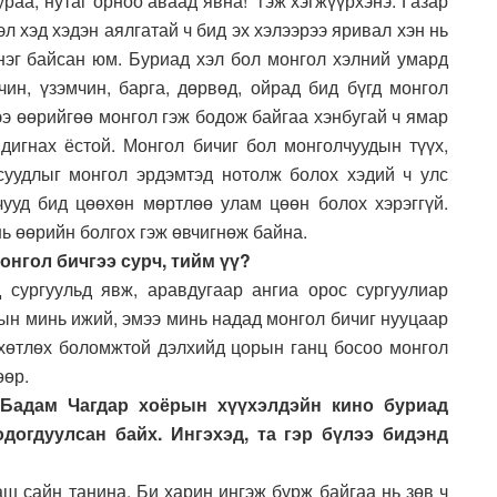
раа, нутаг орноо аваад явна!” гэж хэгжүүрхэнэ. Газар
л хэд хэдэн аялгатай ч бид эх хэлээрээ яривал хэн нь
 нэг байсан юм. Буриад хэл бол монгол хэлний умард
хчин, үзэмчин, барга, дөрвөд, ойрад бид бүгд монгол
гээ өөрийгөө монгол гэж бодож байгаа хэнбугай ч ямар
дигнах ёстой. Монгол бичиг бол монголчуудын түүх,
суудлыг монгол эрдэмтэд нотолж болох хэдий ч улс
ууд бид цөөхөн мөртлөө улам цөөн болох хэрэггүй.
нь өөрийн болгох гэж өвчигнөж байна.
онгол бичгээ сурч, тийм үү?
 сургуульд явж, аравдугаар ангиа орос сургуулиар
вын минь ижий, эмээ минь надад монгол бичиг нууцаар
 хөтлөх боломжтой дэлхийд цорын ганц босоо монгол
өөр.
 Бадам Чагдар хоёрын хүүхэлдэйн кино буриад
догдуулсан байх. Ингэхэд, та гэр бүлээ бидэнд
маш сайн танина. Би харин ингэж бурж байгаа нь зөв ч