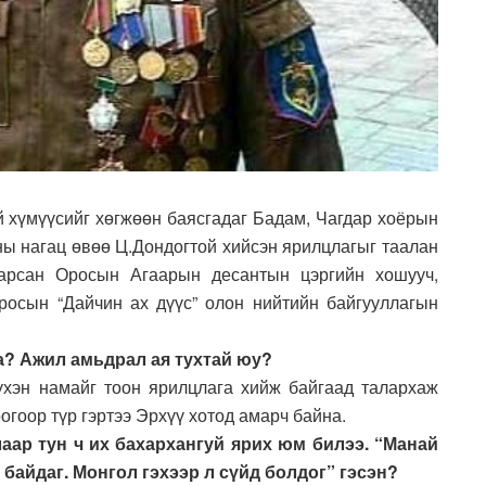
й хүмүүсийг хөгжөөн баясгадаг Бадам, Чагдар хоёрын
ны нагац өвөө Ц.Дондогтой хийсэн ярилцлагыг таалан
 гарсан Оросын Агаарын десантын цэргийн хошууч,
росын “Дайчин ах дүүс” олон нийтийн байгууллагын
та? Ажил амьдрал ая тухтай юу?
үхэн намайг тоон ярилцлага хийж байгаад талархаж
огоор түр гэртээ Эрхүү хотод амарч байна.
аар тун ч их бахархангуй ярих юм билээ. “Манай
 байдаг. Монгол гэхээр л сүйд болдог” гэсэн?