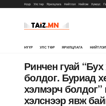
Нүүр
Улс төр
Ярилцлага
Нийтлэл
Нийгэм
Хүмүүс
Г
НҮҮР
УЛС ТӨР
ЯРИЛЦЛАГА
НИЙТЛЭ
Ринчен гуай “Бух
болдог. Буриад 
хэлмэрч болдог” 
хэлснээр явж бай