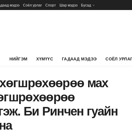
адаад мэдээ
Соёл урлаг
Спорт
Шар мэдээ
Бусад
Л
НИЙГЭМ
ХҮМҮҮС
ГАДААД МЭДЭЭ
СОЁЛ УРЛА
 хөгшрөхөөрөө мах
хөгшрөхөөрөө
гэж. Би Ринчен гуайн
на