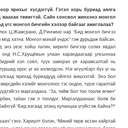
оор ярихыг хүсдэггүй. Гэтэл хорь буриад аялга
д жаахан төвөгтэй. Сайн сонсвол жинхэнэ монгол
эд үгс монгол бичгийн хэлээр байгааг ажиглалаа?
лох Ц.Жамсрано, Д.Ринчино нар “Бид монгол бичгээ
 мод хатна. Монгол манай үндэс” гэж дурьдаж байсан.
д энэ үеэс хойш латин, кирилл бичгээр солих явдал
58 онд Н.С.Хрущёвын улаан харандаагаар улсынхаа
 бидний хэл соёл, түүх замхрах үе харамсалтай нь
туршид орос үг их холилдсон. Нэг өгүүлбэрт бүх үг нь
залгаад ярихад буриадууд ойлгох жишээтэй. Энэ бол
өөрсдийн хэлийг монголоос тэс ондоо, түрэг гаралтай
үүдтэйгээ маргалдана. “За, тийм бол тоо тоолж өгөөч”
дөрбөн, табан гэж л тоолдог. Маргалдаанаас болж би
байхгүй “Бид яагаад элэнц хуланцаа үгүйсгэж байна?!”
ваач” гэнэ. Хариулт бэлэн, “Миний төрж өссөн хайртай