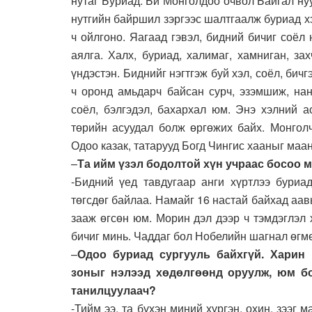
нутаг Буриад. Би Монголдоо очвол Байгал нуу
нутгийн байршил зэргээс шалтгаалж буриад хэ
ч ойлгоно. Яагаад гэвэл, бидний бичиг соёл
аялга. Халх, буриад, халимаг, хамниган, за
үндэстэн. Биднийг нэгтгэж буй хэл, соёл, бич
ч оронд амьдарч байсан сурч, эзэмшиж, нан
соёл, бэлгэдэл, бахархал юм. Энэ хэлний а
төрийн асуудал болж өргөжих байх. Монголч
Одоо казак, татарууд Богд Чингис хааныг маа
–
Та ийм үзэл бодолтой хүн учраас босоо м
-Бидний үед тавдугаар анги хүртлээ буриад
төгсдөг байлаа. Намайг 16 настай байхад аа
зааж өгсөн юм. Морин дэл дээр ч тэмдэглэл
бичиг минь. Чаддаг бол Нобелийн шагнал өгм
–
Одоо буриад сургууль байхгүй. Харин
зоныг нэлээд хөдөлгөөнд оруулж, юм бо
танилцуулаач?
-Тийм ээ, та бүхэн миний хүргэн, охин, зээг 