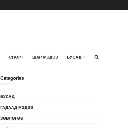
Г
СПОРТ
ШАР МЭДЭЭ
БУСАД
Categories
БУСАД
ГАДААД МЭДЭЭ
ЗӨВЛӨГӨӨ