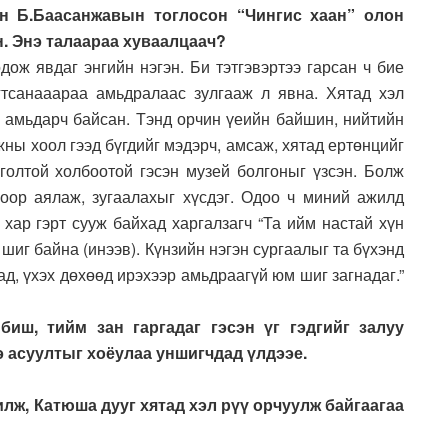
н Б.Баасанжавын тоглосон “Чингис хаан” олон
н. Энэ талаараа хуваалцаач?
дож явдаг энгийн нэгэн. Би тэтгэвэртээ гарсан ч бие
гтсанааараа амьдралаас зулгааж л явна. Хятад хэл
 амьдарч байсан. Тэнд орчин үеийн байшин, нийтийн
жны хоол гээд бүгдийг мэдэрч, амсаж, хятад ертөнцийг
олтой холбоотой гэсэн музей болгоныг үзсэн. Болж
оор аялаж, зугаалахыг хүсдэг. Одоо ч миний ажилд
 хар гэрт сууж байхад харгалзагч “Та ийм настай хүн
 шиг байна (инээв). Күнзийн нэгэн сургаалыг та бүхэнд
д, үхэх дөхөөд ирэхээр амьдраагүй юм шиг загнадаг.”
 биш, тийм зан гаргадаг гэсэн үг гэдгийг залуу
э асуултыг хоёулаа уншигчдад үлдээе.
илж, Катюша дууг хятад хэл рүү орчуулж байгаагаа