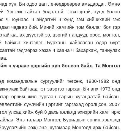
иад хүн. Би одоо цагт, өнөөдрөөрөө амьдардаг. Өмнө
й. Үргэлж сайхан бодолтой, тэвчээртэй, хүнд болон
эс ч, юунаас ч айдаггүй ч хүнд гэм хийчихвий гэж
чадал чадвар бий. Миний хамгийн том баялаг бол гэр
ртайгаа, ах дүүстэйгээ, цэргийн андууд, орос, монгол,
ой байхыг хичээдэг. Бурханы хайрласан өдөр бүрт
саатай гэдгээрээ хэзээ ч хаана ч бахархаж, таниулах
лаа.
ийм ч учраас цэргийн хүн болсон байх. Та Монгол
д командлалын сургуулийг төгсөж, 1980-1982 онд
жиллаж байгаад тэтгэвэртээ гарсан. Би анх 1973 онд
атар орчим жил зургаан сарын хугацаатай байсан.
өвлөлтийн сүүлчийн цэргийг гаргахад оролцсон. 2007
гол улсад хийж буй 3 дахь аялалд эхнэрийн хамт ирж
айлаа. Энэ талаар Монгол, Буриадын сонин хэвлэлд
айруулагчийн ээж) энэ шугамаар Монголд ирж байсан.