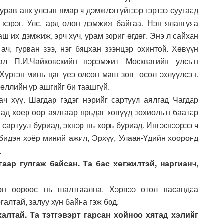
 гурав анх улсын ямар ч дэмжлэггүйгээр гэртээ суугаад
 хэрэг. Улс, ард олон дэмжиж байгаа. Нэн ялангуяа
ш их дэмжиж, эрч хүч, урам зориг өгдөг. Энэ л сайхан
 ач, гурван зээ, нэг бяцхан зээнцэр охинтой. Хөвүүн
ал П.И.Чайковскийн нэрэмжит Москвагийн улсын
Хүргэн минь цаг үеэ олсон маш зөв төсөл эхлүүлсэн.
өөллийн үр ашгийг би таашгүй.
 хүү. Шагдар гэдэг нэрийг сартуул аялгад Чагдар
аад хоёр өөр аялгаар ярьдаг хөвүүд зохиолын баатар
 сартуул буриад, эхнэр нь хорь буриад. Ингэснээрээ ч
 бидэн хоёр миний ажил, Эрхүү, Улаан-Үдийн хооронд
.
аар гулгаж байсан. Та бас хөгжилтэй, наргианч,
хөн өөрөөс нь шалтгаална. Хэрвээ өтөл насандаа
алтай, залуу хүн байна гэж бод.
алтай. Та тэтгэвэрт гарсан хойноо хятад хэлийг