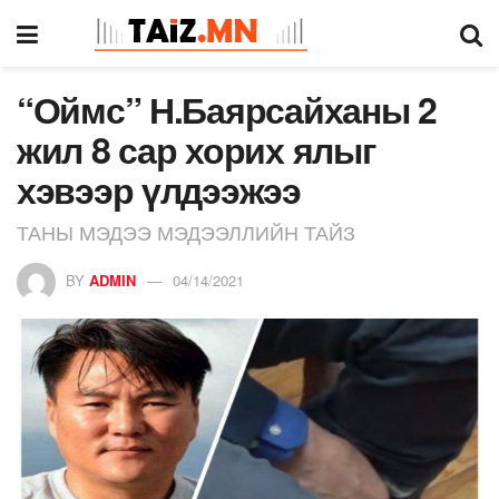
“Оймс” Н.Баярсайханы 2
жил 8 сар хорих ялыг
хэвээр үлдээжээ
ТАНЫ МЭДЭЭ МЭДЭЭЛЛИЙН ТАЙЗ
BY
ADMIN
04/14/2021