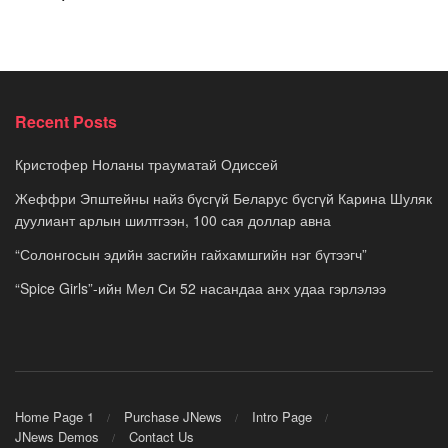
Recent Posts
Кристофер Ноланы трауматай Одиссей
Жеффри Эпштейны найз бүсгүй Беларус бүсгүй Карина Шуляк
дуулиант арлын шилтгээн, 100 сая доллар авна
“Солонгосын эдийн засгийн гайхамшгийн нэг бүтээгч”
“Spice Girls”-ийн Мел Си 52 насандаа анх удаа гэрлэлээ
Home Page 1
Purchase JNews
Intro Page
JNews Demos
Contact Us