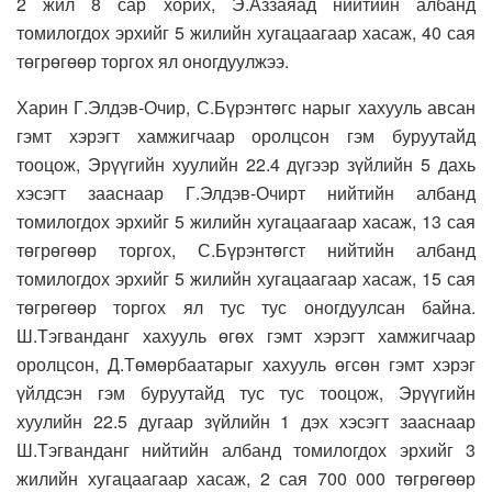
2 жил 8 сар хорих, Э.Аззаяад нийтийн албанд
томилогдох эрхийг 5 жилийн хугацаагаар хасаж, 40 сая
төгрөгөөр торгох ял оногдуулжээ.
Харин Г.Элдэв-Очир, С.Бүрэнтөгс нарыг хахууль авсан
гэмт хэрэгт хамжигчаар оролцсон гэм буруутайд
тооцож, Эрүүгийн хуулийн 22.4 дүгээр зүйлийн 5 дахь
хэсэгт зааснаар Г.Элдэв-Очирт нийтийн албанд
томилогдох эрхийг 5 жилийн хугацаагаар хасаж, 13 сая
төгрөгөөр торгох, С.Бүрэнтөгст нийтийн албанд
томилогдох эрхийг 5 жилийн хугацаагаар хасаж, 15 сая
төгрөгөөр торгох ял тус тус оногдуулсан байна.
Ш.Тэгванданг хахууль өгөх гэмт хэрэгт хамжигчаар
оролцсон, Д.Төмөрбаатарыг хахууль өгсөн гэмт хэрэг
үйлдсэн гэм буруутайд тус тус тооцож, Эрүүгийн
хуулийн 22.5 дугаар зүйлийн 1 дэх хэсэгт зааснаар
Ш.Тэгванданг нийтийн албанд томилогдох эрхийг 3
жилийн хугацаагаар хасаж, 2 сая 700 000 төгрөгөөр