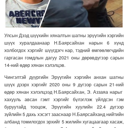
Улсын Дээд шүүхийн хяналтын шатны эрүүгийн хэргийн
шүүх хуралдаанаар Н.Баярсайхан нарын 6 хүнд
холбогдох хэргийг шүүгдэгч нар, тэдний өмгөөлөгчдийн
гаргасан гомдлын дагуу 2021 оны дөрөвдүгээр сарын
14-ний өдөр хянан хэлэлцэв.
Чингэлтэй дүүргийн Эрүүгийн хэргийн анхан шатны
шүүх дээрх хэргийг 2020 оны 9 дүгээр сарын 21-ний
өдөр хянан хэлэлцээд Н.Баярсайхан, Э. Аззаяа нарыг
хахууль авсан гэмт хэргийг бүлэглэж үйлдсэн гэм
буруутайд тооцож, Эрүүгийн хуулийн 22.4 дүгээр
зүйлийн 5 дахь хэсэгт зааснаар Н.Баярсайханд нийтийн
албанд томилогдох эрхийг 5 жилийн хугацаагаар хасаж,