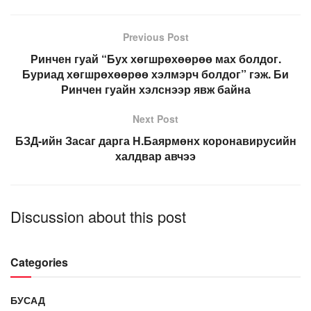
Previous Post
Ринчен гуай “Бух хөгшрөхөөрөө мах болдог.
Буриад хөгшрөхөөрөө хэлмэрч болдог” гэж. Би
Ринчен гуайн хэлснээр явж байна
Next Post
БЗД-ийн Засаг дарга Н.Баярмөнх коронавирусийн
халдвар авчээ
Discussion about this post
Categories
БУСАД