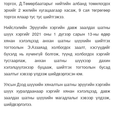
торгох, Д.Төмөрбаатарыг нийтийн албанд томилогдох
эрхийг 2 жилийн хугацаагаар хасаж, 9 сая төгрөгөөр
торгох ялаар тус тус шийтгэжээ.
Нийслэлийн Эрүүгийн хэргийн давж заалдах шатны
шүүх хэргийг 2021 оны 1 дүгээр сарын 13-ны өдөр
хянан хэлэлцээд анхан шатны шүүхийн шийтгэх
тогтоолын Э.Аззаяад холбогдох заалт, хэсгүүдийг
бүхэлд нь хүчингүй болгож, түүнд холбогдох хэргийг
тусгаарлаж, анхан шатны шүүхээр дахин
хэлэлцүүлэхээр буцааж, шийтгэх тогтоолын бусад
заалтыг хэвээр үлдээж шийдвэрлэсэн юм.
Улсын Дээд шүүхийн хяналтын шатны эрүүгийн хэргийн
шүүх хуралдаанаар хэргийг хянан хэлэлцээд, давж
заалдах шатны шүүхийн магадлалыг хэвээр үлдээж,
шийдвэрлэлээ.